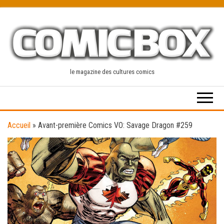
Skip
to
the
content
le magazine des cultures comics
Accueil
»
Avant-première Comics VO: Savage Dragon #259