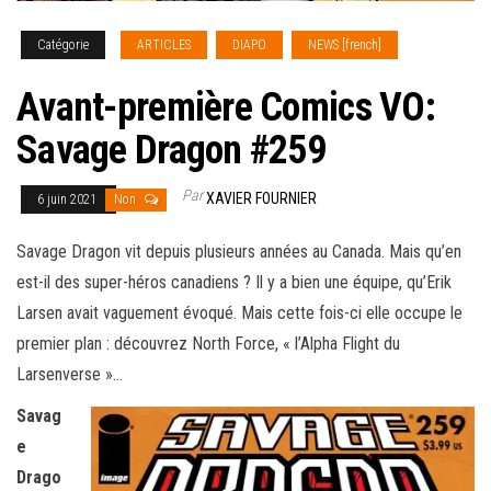
Catégorie
ARTICLES
DIAPO
NEWS [french]
Avant-première Comics VO:
Savage Dragon #259
Par
XAVIER FOURNIER
6 juin 2021
Non
Savage Dragon vit depuis plusieurs années au Canada. Mais qu’en
est-il des super-héros canadiens ? Il y a bien une équipe, qu’Erik
Larsen avait vaguement évoqué. Mais cette fois-ci elle
occupe le
premier plan : découvrez North Force, « l’Alpha Flight du
Larsenverse »…
Savag
e
Drago