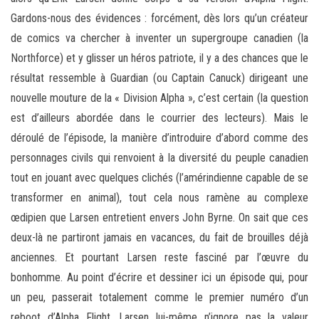
Gardons-nous des évidences : forcément, dès lors qu’un créateur
de comics va chercher à inventer un supergroupe canadien (la
Northforce) et y glisser un héros patriote, il y a des chances que le
résultat ressemble à Guardian (ou Captain Canuck) dirigeant une
nouvelle mouture de la « Division Alpha », c’est certain (la question
est d’ailleurs abordée dans le courrier des lecteurs). Mais le
déroulé de l’épisode, la manière d’introduire d’abord comme des
personnages civils qui renvoient à la diversité du peuple canadien
tout en jouant avec quelques clichés (l’amérindienne capable de se
transformer en animal), tout cela nous ramène au complexe
œdipien que Larsen entretient envers John Byrne. On sait que ces
deux-là ne partiront jamais en vacances, du fait de brouilles déjà
anciennes. Et pourtant Larsen reste fasciné par l’œuvre du
bonhomme. Au point d’écrire et dessiner ici un épisode qui, pour
un peu, passerait totalement comme le premier numéro d’un
reboot d’Alpha Flight. Larsen lui-même n’ignore pas la valeur