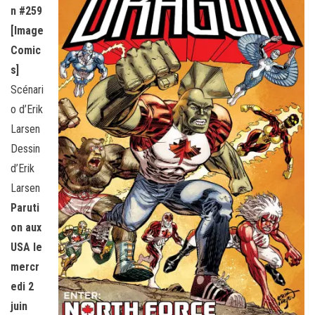
n #259
[Image
Comic
s]
Scénari
o d’Erik
Larsen
Dessin
d’Erik
Larsen
Paruti
on aux
USA le
mercr
edi 2
juin