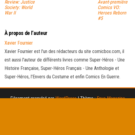
Review: Justice
Avant-première
Society: World
Comics VO:
War II
Heroes Reborn
#5
À propos de l’auteur
Xavier Fournier
Xavier Fournier est l'un des rédacteurs du site comicbox.com, il
est aussi l'auteur de différents livres comme Super-Héros - Une
Histoire Française, Super-Héros Français - Une Anthologie et
Super-Héros, l'Envers du Costume et enfin Comics En Guerre.
Fièrement propulsé par
WordPress
|
Thème :
Envo Magazine