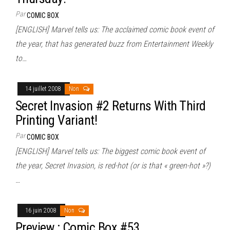
Par
COMIC BOX
[ENGLISH] Marvel tells us: The acclaimed comic book event of
the year, that has generated buzz from Entertainment Weekly
to…
14 juillet 2008
Non
Secret Invasion #2 Returns With Third
Printing Variant!
Par
COMIC BOX
[ENGLISH] Marvel tells us: The biggest comic book event of
the year, Secret Invasion, is red-hot (or is that « green-hot »?)
…
16 juin 2008
Non
Preview : Comic Box #53