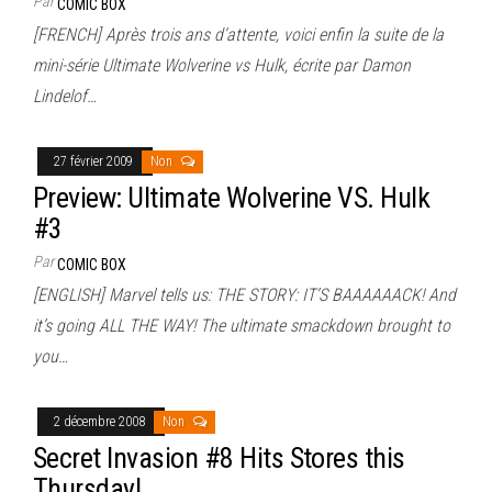
Par
COMIC BOX
[FRENCH] Après trois ans d’attente, voici enfin la suite de la
mini-série Ultimate Wolverine vs Hulk, écrite par Damon
Lindelof…
27 février 2009
Non
Preview: Ultimate Wolverine VS. Hulk
#3
Par
COMIC BOX
[ENGLISH] Marvel tells us: THE STORY: IT’S BAAAAAACK! And
it’s going ALL THE WAY! The ultimate smackdown brought to
you…
2 décembre 2008
Non
Secret Invasion #8 Hits Stores this
Thursday!