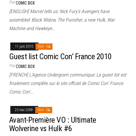
Par
COMIC BOX
[ENGLISH] Marvel tells us: Nick Fury’s Avengers have
assembled: Black Widow, The Punisher, a new Hulk, War
Machine and Hawkeye…
11 juin 2010
Non
Guest list Comic Con’ France 2010
Par
COMIC BOX
[FRENCH] L’Agence Undergram communique: La guest list est
finalement complète sur le site officiel de Comic Con’ France.
Comic Con’…
25 mai 2009
Non
Avant-Première VO : Ultimate
Wolverine vs Hulk #6