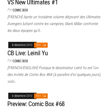
VS New Ultimates #1
Par
COMIC BOX
[FRENCH] Après un troisième volume déçevant des Ultimates
Avengers luttant contre les vampires, Mark Millar confronte
les deux équipes qu’il…
8 décembre 2010
Non
CB Live: Leinil Yu
Par
COMIC BOX
[FRENCH/ENGLISH] Puisque le dessinateur Leinil Yu est l’un
des invités de Comic Box #68 (à paraître d’ici quelques jours),
voici…
6 décembre 2010
Non
Preview: Comic Box #68