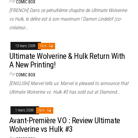
Par
COMIC BOX
[FRENCH] Dans ce pénultième chapitre de Ultimate Wolverine
vs Hulk, le délire est à son maximum ! Damon Lindelof (co-
créateur…
13 mars 2009
Non
Ultimate Wolverine & Hulk Return With
A New Printing!
Par
COMIC BOX
[ENGLISH] Marvel tells us: Marvel is pleased to announce that
Ultimate Wolverine vs. Hulk #3 has sold out at Diamond…
1 mars 2009
Non
Avant-Première VO : Review Ultimate
Wolverine vs Hulk #3