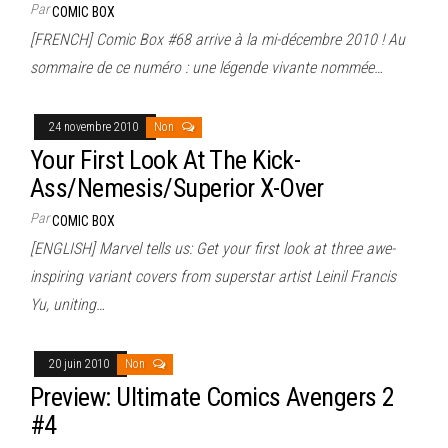
Par
COMIC BOX
[FRENCH] Comic Box #68 arrive à la mi-décembre 2010 ! Au
sommaire de ce numéro : une légende vivante nommée…
24 novembre 2010
Non
Your First Look At The Kick-
Ass/Nemesis/Superior X-Over
Par
COMIC BOX
[ENGLISH] Marvel tells us: Get your first look at three awe-
inspiring variant covers from superstar artist Leinil Francis
Yu, uniting…
20 juin 2010
Non
Preview: Ultimate Comics Avengers 2
#4