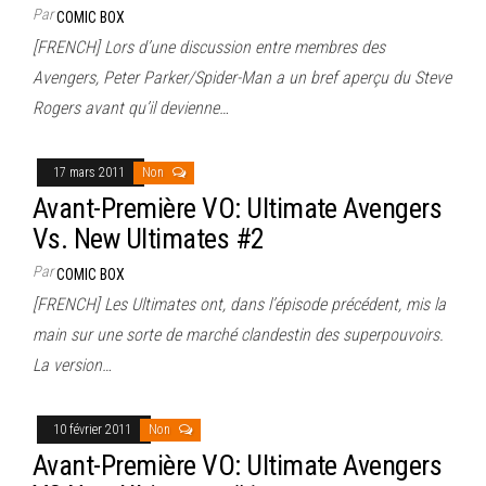
Par
COMIC BOX
[FRENCH] Lors d’une discussion entre membres des
Avengers, Peter Parker/Spider-Man a un bref aperçu du Steve
Rogers avant qu’il devienne…
17 mars 2011
Non
Avant-Première VO: Ultimate Avengers
Vs. New Ultimates #2
Par
COMIC BOX
[FRENCH] Les Ultimates ont, dans l’épisode précédent, mis la
main sur une sorte de marché clandestin des superpouvoirs.
La version…
10 février 2011
Non
Avant-Première VO: Ultimate Avengers