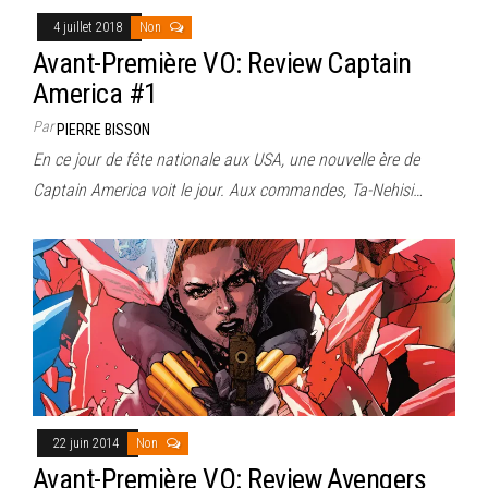
4 juillet 2018
Non
Avant-Première VO: Review Captain
America #1
Par
PIERRE BISSON
En ce jour de fête nationale aux USA, une nouvelle ère de
Captain America voit le jour. Aux commandes, Ta-Nehisi…
22 juin 2014
Non
Avant-Première VO: Review Avengers