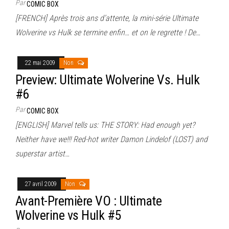
Par
COMIC BOX
[FRENCH] Après trois ans d’attente, la mini-série Ultimate
Wolverine vs Hulk se termine enfin… et on le regrette ! De…
22 mai 2009
Non
Preview: Ultimate Wolverine Vs. Hulk
#6
Par
COMIC BOX
[ENGLISH] Marvel tells us: THE STORY: Had enough yet?
Neither have we!!! Red-hot writer Damon Lindelof (LOST) and
superstar artist…
27 avril 2009
Non
Avant-Première VO : Ultimate
Wolverine vs Hulk #5