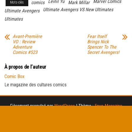
Leinil Yu
Marvel Comics
comics
Mark Millar
Mots-clés
Ultimate Avengers VS New Ultimates
Ultimate Avengers
Ultimates
Avant-Première
Fear Itself
VO : Review
Brings Nick
Adventure
Spencer To The
Comics #523
Secret Avengers!
À propos de l’auteur
Comic Box
Le magazine des cultures comics
Fièrement propulsé par
WordPress
|
Thème :
Envo Magazine