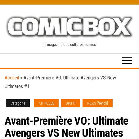
Skip
to
the
content
le magazine des cultures comics
Accueil
»
Avant-Première VO: Ultimate Avengers VS New
Ultimates #1
Catégorie
ARTICLES
DIAPO
NEWS [french]
Avant-Première VO: Ultimate
Avengers VS New Ultimates