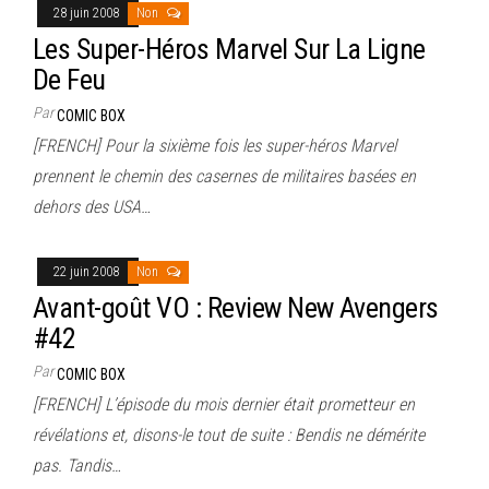
28 juin 2008
Non
Les Super-Héros Marvel Sur La Ligne
De Feu
Par
COMIC BOX
[FRENCH] Pour la sixième fois les super-héros Marvel
prennent le chemin des casernes de militaires basées en
dehors des USA…
22 juin 2008
Non
Avant-goût VO : Review New Avengers
#42
Par
COMIC BOX
[FRENCH] L’épisode du mois dernier était prometteur en
révélations et, disons-le tout de suite : Bendis ne démérite
pas. Tandis…