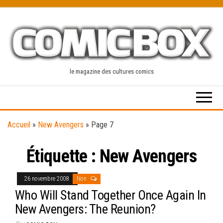
Skip
to
the
content
le magazine des cultures comics
Accueil
»
New Avengers
»
Page 7
Étiquette :
New Avengers
26 novembre 2008
Non
Who Will Stand Together Once Again In
New Avengers: The Reunion?