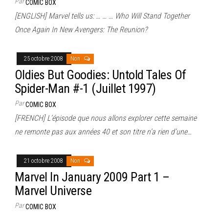
Par
COMIC BOX
[ENGLISH] Marvel tells us: … … … Who Will Stand Together
Once Again In New Avengers: The Reunion?
25 octobre 2008
Non
Oldies But Goodies: Untold Tales Of
Spider-Man #-1 (Juillet 1997)
Par
COMIC BOX
[FRENCH] L’épisode que nous allons explorer cette semaine
ne remonte pas aux années 40 et son titre n’a rien d’une…
21 octobre 2008
Non
Marvel In January 2009 Part 1 –
Marvel Universe
Par
COMIC BOX