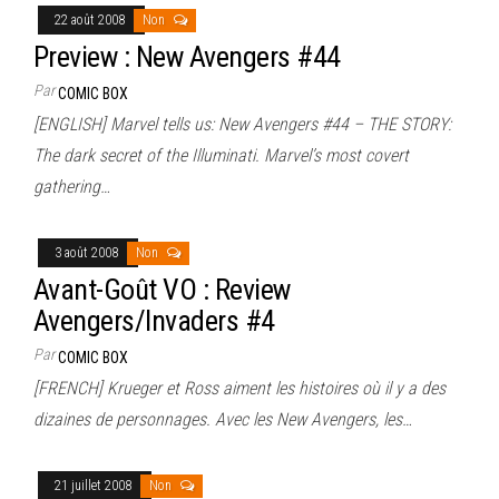
22 août 2008
Non
Preview : New Avengers #44
Par
COMIC BOX
[ENGLISH] Marvel tells us: New Avengers #44 – THE STORY:
The dark secret of the Illuminati. Marvel’s most covert
gathering…
3 août 2008
Non
Avant-Goût VO : Review
Avengers/Invaders #4
Par
COMIC BOX
[FRENCH] Krueger et Ross aiment les histoires où il y a des
dizaines de personnages. Avec les New Avengers, les…
21 juillet 2008
Non