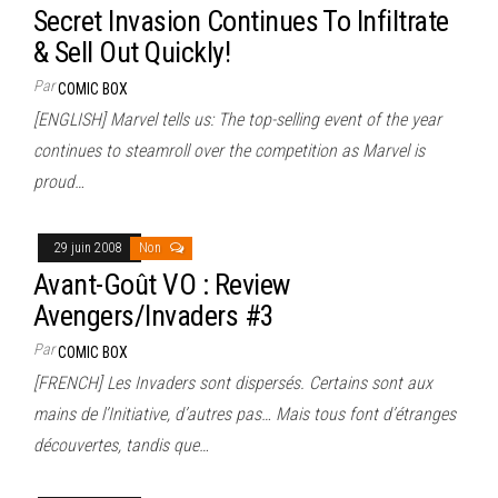
Secret Invasion Continues To Infiltrate
& Sell Out Quickly!
Par
COMIC BOX
[ENGLISH] Marvel tells us: The top-selling event of the year
continues to steamroll over the competition as Marvel is
proud…
29 juin 2008
Non
Avant-Goût VO : Review
Avengers/Invaders #3
Par
COMIC BOX
[FRENCH] Les Invaders sont dispersés. Certains sont aux
mains de l’Initiative, d’autres pas… Mais tous font d’étranges
découvertes, tandis que…