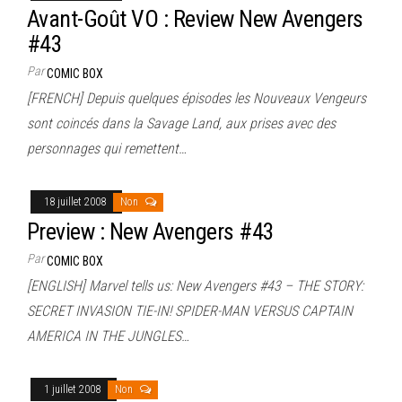
Avant-Goût VO : Review New Avengers
#43
Par
COMIC BOX
[FRENCH] Depuis quelques épisodes les Nouveaux Vengeurs
sont coincés dans la Savage Land, aux prises avec des
personnages qui remettent…
18 juillet 2008
Non
Preview : New Avengers #43
Par
COMIC BOX
[ENGLISH] Marvel tells us: New Avengers #43 – THE STORY:
SECRET INVASION TIE-IN! SPIDER-MAN VERSUS CAPTAIN
AMERICA IN THE JUNGLES…
1 juillet 2008
Non