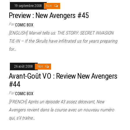
19 septembre 2008
Non
Preview : New Avengers #45
Par
COMIC BOX
[ENGLISH] Marvel tells us: THE STORY: SECRET INVASION
TIE-IN – If the Skrulls have infiltrated us for years preparing
for…
26 août 2008
Non
Avant-Goût VO : Review New Avengers
#44
Par
COMIC BOX
[FRENCH] Après un épisode 43 assez décevant, New
Avengers revient dans la course avec un nouveau numéro
qui, s’il traîne…