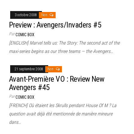
3 octobre 2008
Non
Preview : Avengers/Invaders #5
Par
COMIC BOX
[ENGLISH] Marvel tells us: The Story: The second act of the
maxi-series begins as our three teams — the Avengers…
21 septembre 2008
Non
Avant-Première VO : Review New
Avengers #45
Par
COMIC BOX
[FRENCH] Où étaient les Skrulls pendant House Of M ? La
question avait déjà été mentionnée de manière mineure
dans…