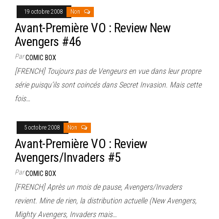
19 octobre 2008
Non
Avant-Première VO : Review New
Avengers #46
Par
COMIC BOX
[FRENCH] Toujours pas de Vengeurs en vue dans leur propre
série puisqu’ils sont coincés dans Secret Invasion. Mais cette
fois…
5 octobre 2008
Non
Avant-Première VO : Review
Avengers/Invaders #5
Par
COMIC BOX
[FRENCH] Après un mois de pause, Avengers/Invaders
revient. Mine de rien, la distribution actuelle (New Avengers,
Mighty Avengers, Invaders mais…