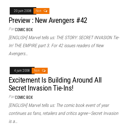
20 juin 2008
Non
Preview : New Avengers #42
Par
COMIC BOX
[ENGLISH] Marvel tells us: THE STORY: SECRET INVASION Tie-
In! THE EMPIRE part 3. For 42 issues readers of New
Avengers…
4 juin 2008
Non
Excitement Is Building Around All
Secret Invasion Tie-Ins!
Par
COMIC BOX
[ENGLISH] Marvel tells us: The comic book event of year
continues as fans, retailers and critics agree—Secret Invasion
is a…