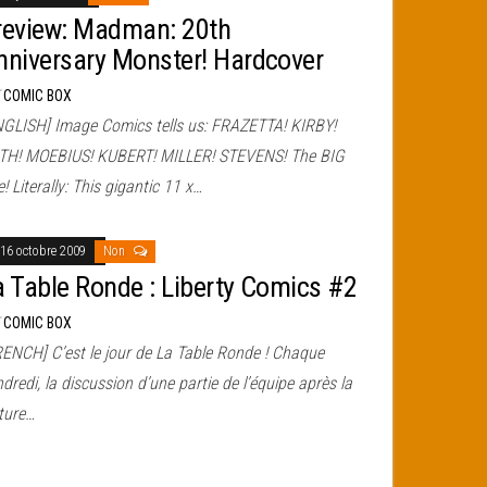
review: Madman: 20th
nniversary Monster! Hardcover
r
COMIC BOX
NGLISH] Image Comics tells us: FRAZETTA! KIRBY!
TH! MOEBIUS! KUBERT! MILLER! STEVENS! The BIG
! Literally: This gigantic 11 x…
16 octobre 2009
Non
a Table Ronde : Liberty Comics #2
r
COMIC BOX
RENCH] C’est le jour de La Table Ronde ! Chaque
dredi, la discussion d’une partie de l’équipe après la
cture…