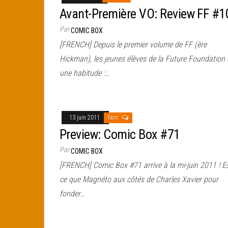
Avant-Première VO: Review FF #1
Par
COMIC BOX
[FRENCH] Depuis le premier volume de FF (ère
Hickman), les jeunes élèves de la Future Foundation 
une habitude :…
13 juin 2011
Non
Preview: Comic Box #71
Par
COMIC BOX
[FRENCH] Comic Box #71 arrive à la mi-juin 2011 ! Es
ce que Magnéto aux côtés de Charles Xavier pour
fonder…