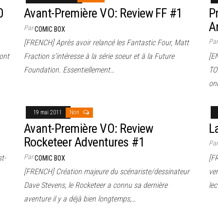
0
Avant-Première VO: Review FF #1
P
A
Par
COMIC BOX
Pa
[FRENCH] Après avoir relancé les Fantastic Four, Matt
ont
Fraction s’intéresse à la série soeur et à la Future
[E
Foundation. Essentiellement…
TO
one
19 mai 2011
Non
Avant-Première VO: Review
L
Rocketeer Adventures #1
Pa
Par
t-
[F
COMIC BOX
[FRENCH] Création majeure du scénariste/dessinateur
ven
Dave Stevens, le Rocketeer a connu sa dernière
le
aventure il y a déjà bien longtemps,…