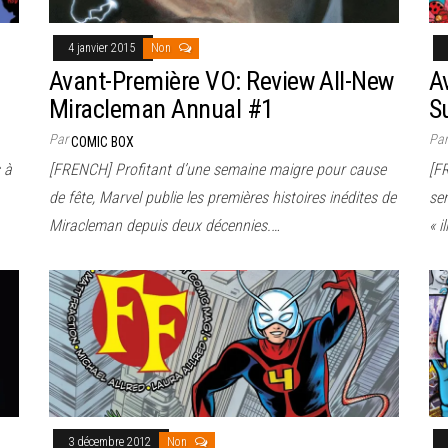
4 janvier 2015
Non
Avant-Première VO: Review All-New
A
Miracleman Annual #1
S
Par
Pa
COMIC BOX
 à
[FRENCH] Profitant d’une semaine maigre pour cause
[FR
de fête, Marvel publie les premières histoires inédites de
sem
Miracleman depuis deux décennies.…
« i
3 décembre 2012
Non