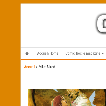
Skip
to
the
content
Accueil/Home
Comic Box le magazine
Accueil
»
Mike Allred