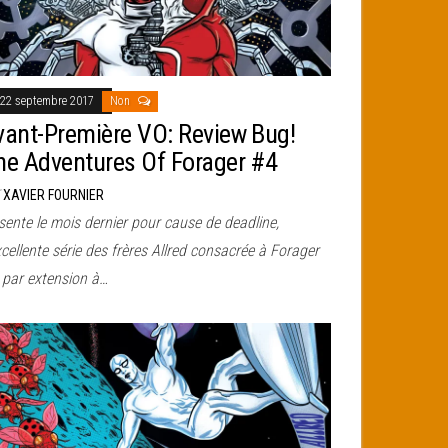
22 septembre 2017
Non
vant-Première VO: Review Bug!
he Adventures Of Forager #4
r
XAVIER FOURNIER
sente le mois dernier pour cause de deadline,
xcellente série des frères Allred consacrée à Forager
t par extension à…