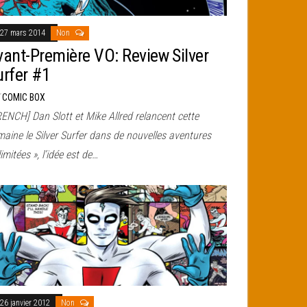
27 mars 2014
Non
vant-Première VO: Review Silver
urfer #1
r
COMIC BOX
ENCH] Dan Slott et Mike Allred relancent cette
aine le Silver Surfer dans de nouvelles aventures
llimitées », l’idée est de…
26 janvier 2012
Non