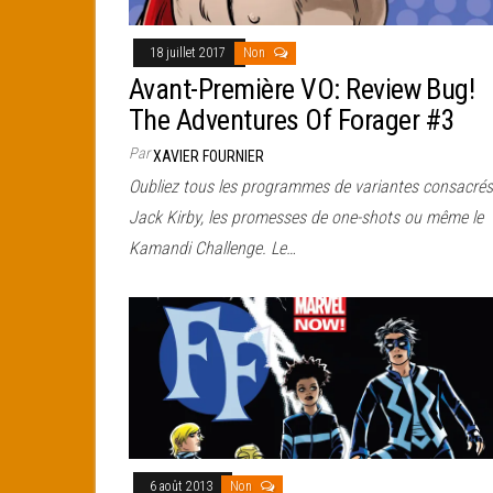
18 juillet 2017
Non
Avant-Première VO: Review Bug!
The Adventures Of Forager #3
Par
XAVIER FOURNIER
Oubliez tous les programmes de variantes consacrés
Jack Kirby, les promesses de one-shots ou même le
Kamandi Challenge. Le…
6 août 2013
Non