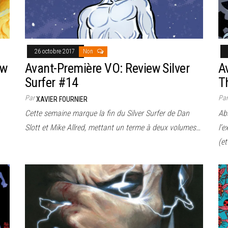
26 octobre 2017
Non
ew
Avant-Première VO: Review Silver
A
Surfer #14
T
Par
Pa
XAVIER FOURNIER
Cette semaine marque la fin du Silver Surfer de Dan
Ab
Slott et Mike Allred, mettant un terme à deux volumes…
l’e
(e