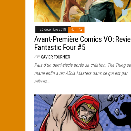
26 décembre 2018
Non
Avant-Première Comics VO: Revi
Fantastic Four #5
Par
XAVIER FOURNIER
Plus d’un demi-siècle après sa création, The Thing se
marie enfin avec Alicia Masters dans ce qui est par
ailleurs…