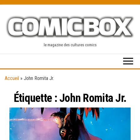
Skip
to
the
content
le magazine des cultures comics
Accueil
»
John Romita Jr.
Étiquette :
John Romita Jr.