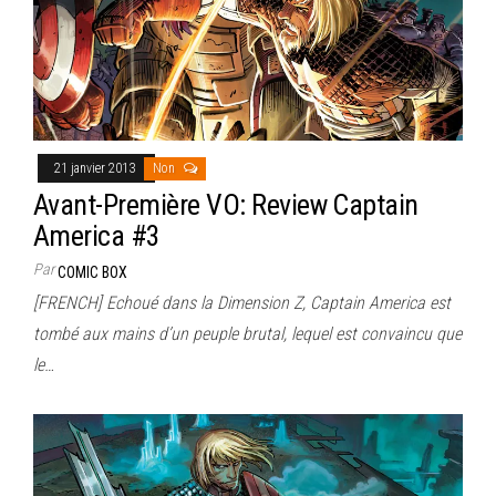
21 janvier 2013
Non
Avant-Première VO: Review Captain
America #3
Par
COMIC BOX
[FRENCH] Echoué dans la Dimension Z, Captain America est
tombé aux mains d’un peuple brutal, lequel est convaincu que
le…