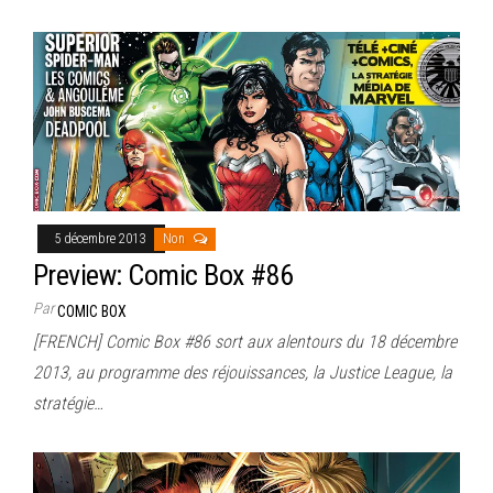
5 décembre 2013
Non
Preview: Comic Box #86
Par
COMIC BOX
[FRENCH] Comic Box #86 sort aux alentours du 18 décembre
2013, au programme des réjouissances, la Justice League, la
stratégie…