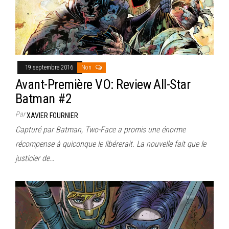
19 septembre 2016
Non
Avant-Première VO: Review All-Star
Batman #2
Par
XAVIER FOURNIER
Capturé par Batman, Two-Face a promis une énorme
récompense à quiconque le libérerait. La nouvelle fait que le
justicier de…