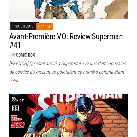
30 juin 2015
Non
Avant-Première VO: Review Superman
#41
Par
COMIC BOX
[FRENCH] Qu’est-il arrivé à Superman ? Si une demi-douzaine
de comics du mois nous pointaient ce numéro comme étant
celui…