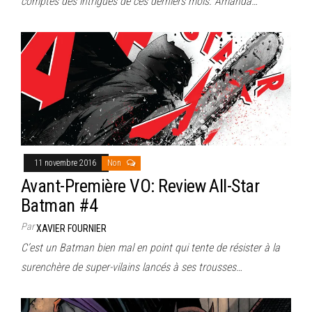
comptes des intrigues de ces derniers mois. Amanda…
11 novembre 2016
Non
Avant-Première VO: Review All-Star
Batman #4
Par
XAVIER FOURNIER
C’est un Batman bien mal en point qui tente de résister à la
surenchère de super-vilains lancés à ses trousses…