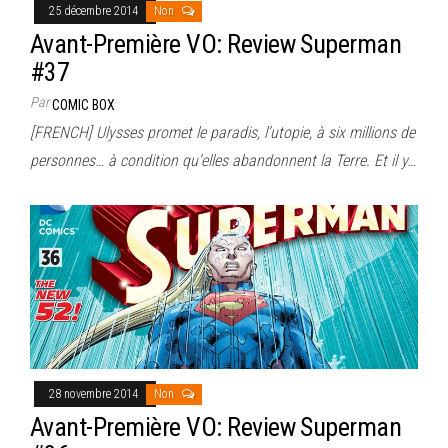
25 décembre 2014
Non
Avant-Première VO: Review Superman
#37
Par
COMIC BOX
[FRENCH] Ulysses promet le paradis, l’utopie, à six millions de
personnes… à condition qu’elles abandonnent la Terre. Et il y…
28 novembre 2014
Non
Avant-Première VO: Review Superman