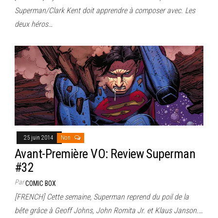
Superman/Clark Kent doit apprendre à composer avec. Les
deux héros…
25 juin 2014
Non
Avant-Première VO: Review Superman
#32
Par
COMIC BOX
[FRENCH] Cette semaine, Superman reprend du poil de la
bête grâce à Geoff Johns, John Romita Jr. et Klaus Janson.…