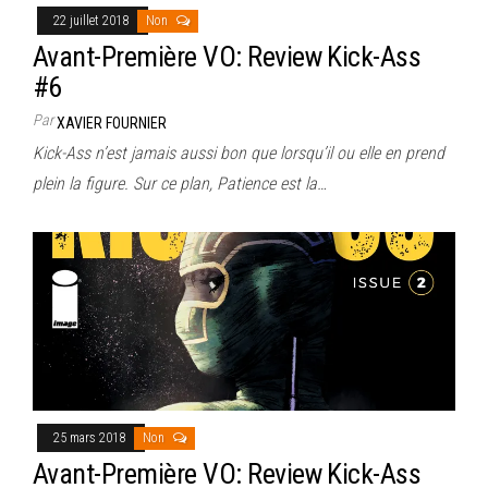
22 juillet 2018
Non
Avant-Première VO: Review Kick-Ass
#6
Par
XAVIER FOURNIER
Kick-Ass n’est jamais aussi bon que lorsqu’il ou elle en prend
plein la figure. Sur ce plan, Patience est la…
25 mars 2018
Non
Avant-Première VO: Review Kick-Ass