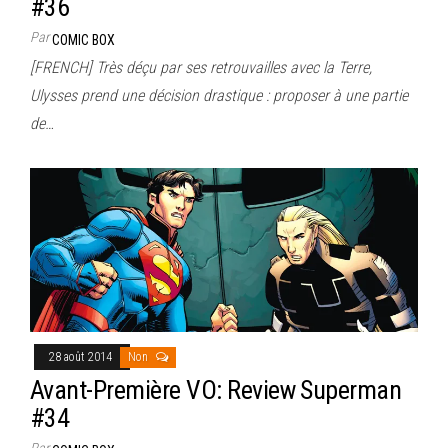
#36
Par
COMIC BOX
[FRENCH] Très déçu par ses retrouvailles avec la Terre,
Ulysses prend une décision drastique : proposer à une partie
de…
28 août 2014
Non
Avant-Première VO: Review Superman
#34
Par