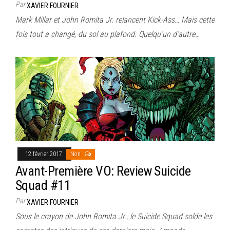
Par
XAVIER FOURNIER
Mark Millar et John Romita Jr. relancent Kick-Ass… Mais cette
fois tout a changé, du sol au plafond. Quelqu’un d’autre…
12 février 2017
Non
Avant-Première VO: Review Suicide
Squad #11
Par
XAVIER FOURNIER
Sous le crayon de John Romita Jr., le Suicide Squad solde les