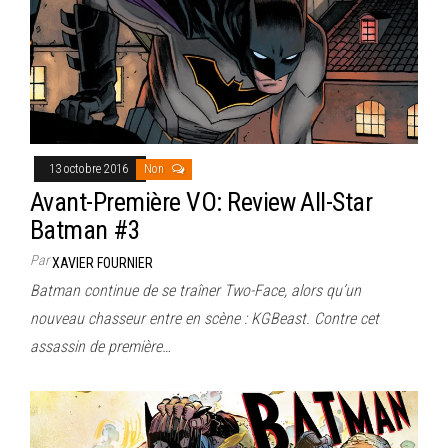
13 octobre 2016
Non
Avant-Première VO: Review All-Star
Batman #3
Par
XAVIER FOURNIER
Batman continue de se traîner Two-Face, alors qu’un
nouveau chasseur entre en scène : KGBeast. Contre cet
assassin de première…