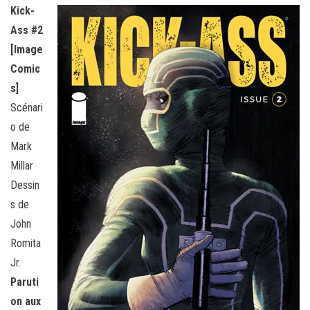
Kick-
Ass #2
[Image
Comic
s]
Scénari
o de
Mark
Millar
Dessin
s de
John
Romita
Jr.
Paruti
on aux