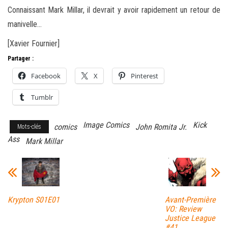
Connaissant Mark Millar, il devrait y avoir rapidement un retour de
manivelle…
[Xavier Fournier]
Partager :
Facebook
X
Pinterest
Tumblr
Image Comics
Kick
comics
John Romita Jr.
Mots-clés
Ass
Mark Millar
Krypton S01E01
Avant-Première
VO: Review
Justice League
#41