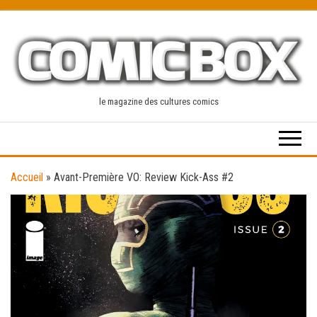
Skip
to
the
content
le magazine des cultures comics
Accueil
»
Avant-Première VO: Review Kick-Ass #2