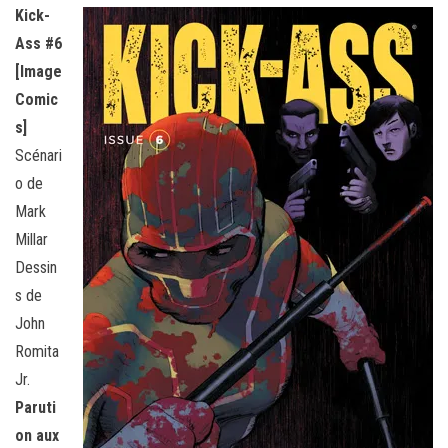
Kick-
Ass #6
[Image
Comic
s]
Scénari
o de
Mark
Millar
Dessin
s de
John
Romita
Jr.
Paruti
on aux