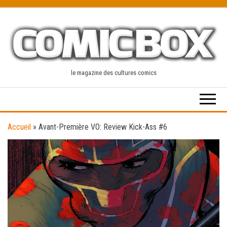
Skip
to
the
content
le magazine des cultures comics
Accueil
»
Avant-Première VO: Review Kick-Ass #6