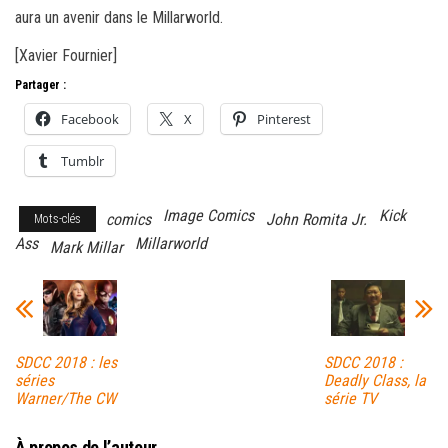
aura un avenir dans le Millarworld.
[Xavier Fournier]
Partager :
Facebook
X
Pinterest
Tumblr
Image Comics
Kick
comics
John Romita Jr.
Mots-clés
Ass
Millarworld
Mark Millar
SDCC 2018 : les
SDCC 2018 :
séries
Deadly Class, la
Warner/The CW
série TV
À propos de l’auteur