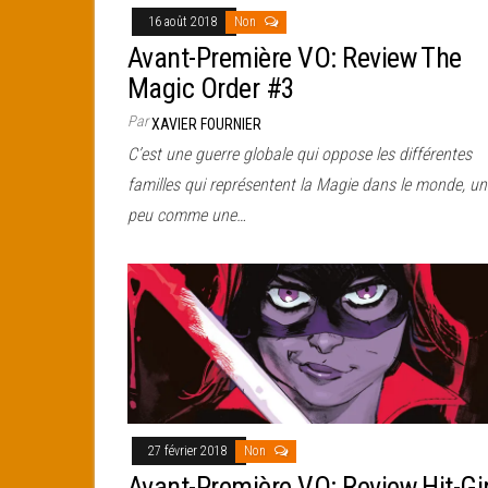
16 août 2018
Non
Avant-Première VO: Review The
Magic Order #3
Par
XAVIER FOURNIER
C’est une guerre globale qui oppose les différentes
familles qui représentent la Magie dans le monde, un
peu comme une…
27 février 2018
Non
Avant-Première VO: Review Hit-Gir