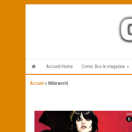
Skip
to
the
content
Accueil/Home
Comic Box le magazine
Accueil
»
Millarworld