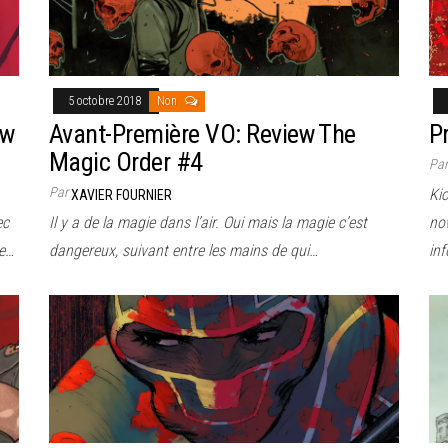
5 octobre 2018
Non
ew
Avant-Première VO: Review The
P
Magic Order #4
Pa
Par
Ki
XAVIER FOURNIER
ec
Il y a de la magie dans l’air. Oui mais la magie c’est
no
le…
dangereux, suivant entre les mains de qui…
in