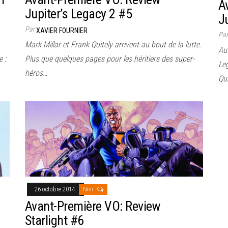
A
Jupiter’s Legacy 2 #5
J
Par
XAVIER FOURNIER
Pa
Mark Millar et Frank Quitely arrivent au bout de la lutte.
Aut
e :
Plus que quelques pages pour les héritiers des super-
Le
héros…
Qui
26 octobre 2014
Non
Avant-Première VO: Review
Starlight #6