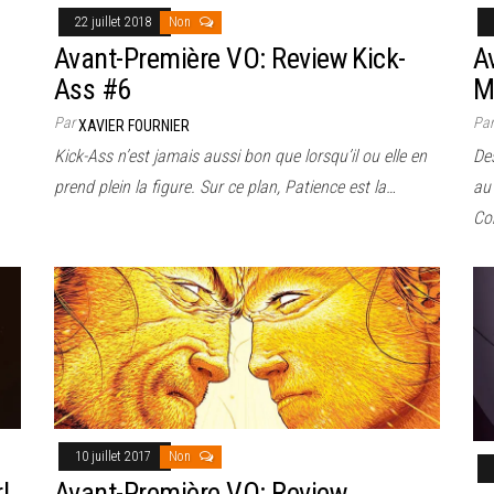
22 juillet 2018
Non
Avant-Première VO: Review Kick-
A
Ass #6
M
Par
Pa
XAVIER FOURNIER
Kick-Ass n’est jamais aussi bon que lorsqu’il ou elle en
Des
prend plein la figure. Sur ce plan, Patience est la…
au
Com
10 juillet 2017
Non
l
Avant-Première VO: Review