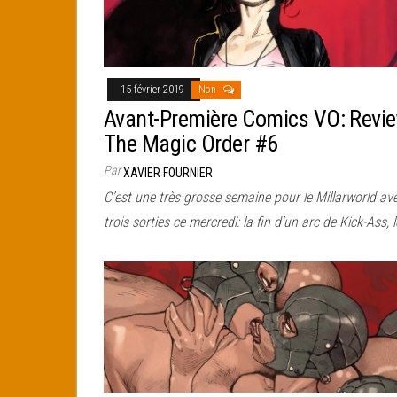
15 février 2019
Non
Avant-Première Comics VO: Revi
The Magic Order #6
Par
XAVIER FOURNIER
C’est une très grosse semaine pour le Millarworld av
trois sorties ce mercredi: la fin d’un arc de Kick-Ass, 