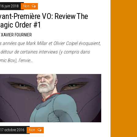
16 juin 2018
Non
vant-Première VO: Review The
agic Order #1
r
XAVIER FOURNIER
 années que Mark Millar et Olivier Coipel évoquaient,
 détour de certaines interviews (y compris dans
ic Box), l’envie…
17 octobre 2016
Non