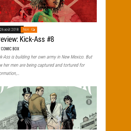
26 août 2018
Non
review: Kick-Ass #8
r
COMIC BOX
ck-Ass is building her own army in New Mexico. But
w her men are being captured and tortured for
formation,…