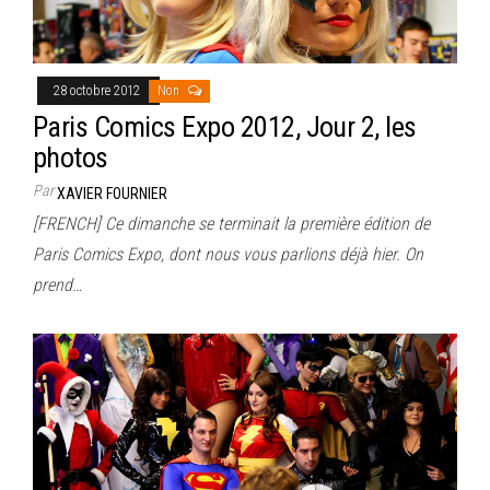
28 octobre 2012
Non
Paris Comics Expo 2012, Jour 2, les
photos
Par
XAVIER FOURNIER
[FRENCH] Ce dimanche se terminait la première édition de
Paris Comics Expo, dont nous vous parlions déjà hier. On
prend…