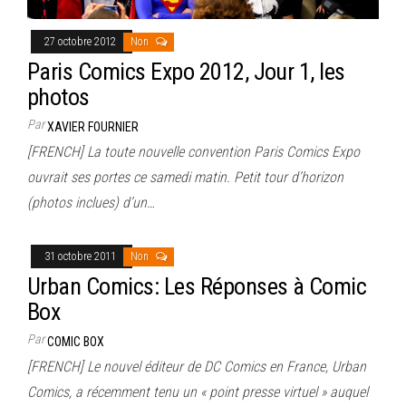
27 octobre 2012
Non
Paris Comics Expo 2012, Jour 1, les
photos
Par
XAVIER FOURNIER
[FRENCH] La toute nouvelle convention Paris Comics Expo
ouvrait ses portes ce samedi matin. Petit tour d’horizon
(photos inclues) d’un…
31 octobre 2011
Non
Urban Comics: Les Réponses à Comic
Box
Par
COMIC BOX
[FRENCH] Le nouvel éditeur de DC Comics en France, Urban
Comics, a récemment tenu un « point presse virtuel » auquel