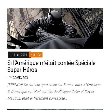
14 juin 2014
Non
Si l’Amérique m’était contée Spéciale
Super-Héros
Par
COMIC BOX
[FRENCH] Ce samedi après-midi sur France Inter « l’émission
Si l’Amérique » m’était contée, de Philippe Collin et Xavier
Mauduit, était entièrement consacrée…