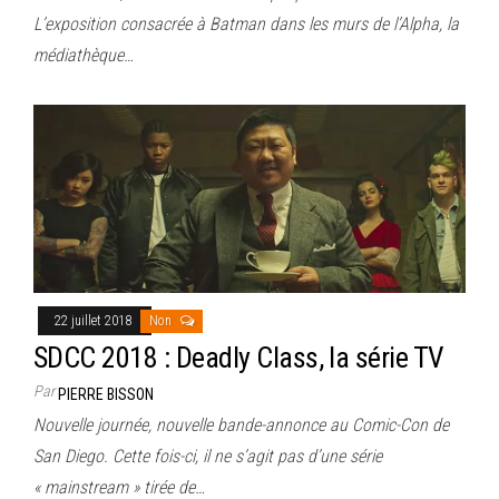
L’exposition consacrée à Batman dans les murs de l’Alpha, la
médiathèque…
22 juillet 2018
Non
SDCC 2018 : Deadly Class, la série TV
Par
PIERRE BISSON
Nouvelle journée, nouvelle bande-annonce au Comic-Con de
San Diego. Cette fois-ci, il ne s’agit pas d’une série
« mainstream » tirée de…