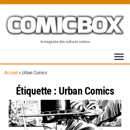
Skip
to
the
content
le magazine des cultures comics
Accueil
»
Urban Comics
Étiquette :
Urban Comics