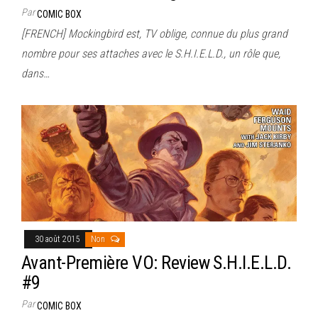
Par
COMIC BOX
[FRENCH] Mockingbird est, TV oblige, connue du plus grand
nombre pour ses attaches avec le S.H.I.E.L.D., un rôle que,
dans…
30 août 2015
Non
Avant-Première VO: Review S.H.I.E.L.D.
#9
Par
COMIC BOX