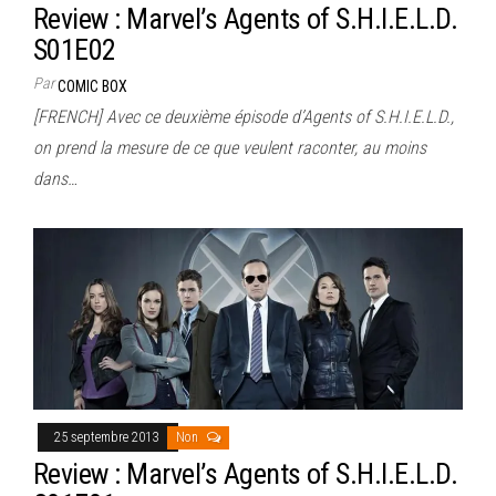
Review : Marvel’s Agents of S.H.I.E.L.D.
S01E02
Par
COMIC BOX
[FRENCH] Avec ce deuxième épisode d’Agents of S.H.I.E.L.D.,
on prend la mesure de ce que veulent raconter, au moins
dans…
25 septembre 2013
Non
Review : Marvel’s Agents of S.H.I.E.L.D.