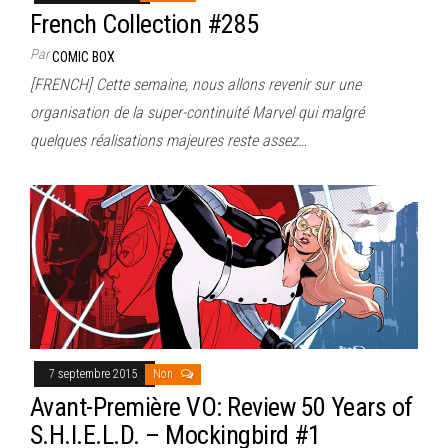
French Collection #285
Par
COMIC BOX
[FRENCH] Cette semaine, nous allons revenir sur une
organisation de la super-continuité Marvel qui malgré
quelques réalisations majeures reste assez…
7 septembre 2015
Non
Avant-Première VO: Review 50 Years of
S.H.I.E.L.D. – Mockingbird #1