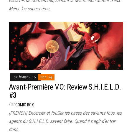
esclaves de Dormammu, semant la destruction autour d’eux.
Même les super-héros…
26 février 2015
Non
Avant-Première VO: Review S.H.I.E.L.D.
#3
Par
COMIC BOX
[FRENCH] Encercler et fouiller les bases des savants fous, les
agents du S.H.I.E.L.D. savent faire. Quand il s’agît d’entrer
dans…