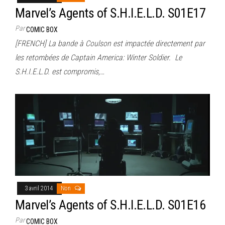
Marvel’s Agents of S.H.I.E.L.D. S01E17
Par
COMIC BOX
[FRENCH] La bande à Coulson est impactée directement par
les retombées de Captain America: Winter Soldier. Le
S.H.I.E.L.D. est compromis,…
3 avril 2014
Non
Marvel’s Agents of S.H.I.E.L.D. S01E16
Par
COMIC BOX