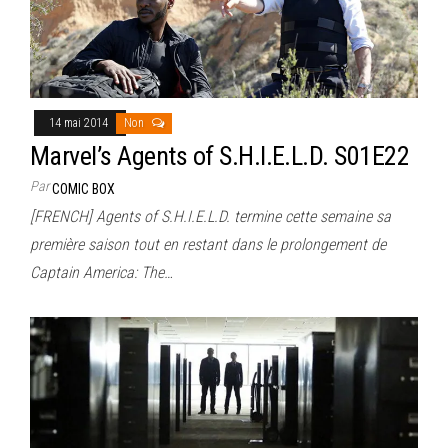
14 mai 2014
Non
Marvel’s Agents of S.H.I.E.L.D. S01E22
Par
COMIC BOX
[FRENCH] Agents of S.H.I.E.L.D. termine cette semaine sa
première saison tout en restant dans le prolongement de
Captain America: The…