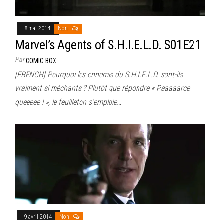
8 mai 2014
Non
Marvel’s Agents of S.H.I.E.L.D. S01E21
Par
COMIC BOX
[FRENCH] Pourquoi les ennemis du S.H.I.E.L.D. sont-ils
vraiment si méchants ? Plutôt que répondre « Paaaaarce
queeeee ! », le feuilleton s’emploie…
9 avril 2014
Non