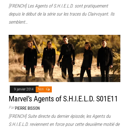
[FRENCH] Les Agents of S.H.I.E.L.D. sont pratiquement
depuis le début de la série sur les traces du Clairvoyant. Ils
semblent…
9 janvier 2014
Non
Marvel’s Agents of S.H.I.E.L.D. S01E11
Par
PIERRE BISSON
[FRENCH] Suite directe du dernier épisode, les Agents du
S.H.I.E.L.D. reviennent en force pour cette deuxième moitié de