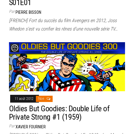
S01E01
Par
PIERRE BISSON
[FRENCH] Fort du succès du film Avengers en 2012, Joss
Whedon s’est vu confier les rênes d’une nouvelle série TV…
11 août 2012
Non
Oldies But Goodies: Double Life of
Private Strong #1 (1959)
Par
XAVIER FOURNIER