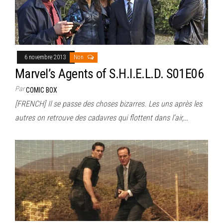
6 novembre 2013
Non
Marvel’s Agents of S.H.I.E.L.D. S01E06
Par
COMIC BOX
[FRENCH] Il se passe des choses bizarres. Les uns après les
autres on retrouve des cadavres qui flottent dans l’air,…