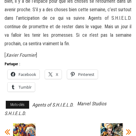
bien, il y a de l’espace pour que les choses se retournent dans un
avenir proche. S’il y a des choses bien cette semaine, c’est surtout
dans l’anticipation de ce qui va suivre. Agents of S.H.I.E.L.D.
continue de promettre et de rester dans le vague. Mais un jour il
va falloir les tenir les promesses. Si ce n’est pas la semaine
prochain, ca sentira vraiment la fin.
[
Xavier Fournier
]
Partager :
Facebook
X
Pinterest
Tumblr
Marvel Studios
Agents of S.H.I.E.L.D.
Mots-clés
S.H.I.E.L.D.