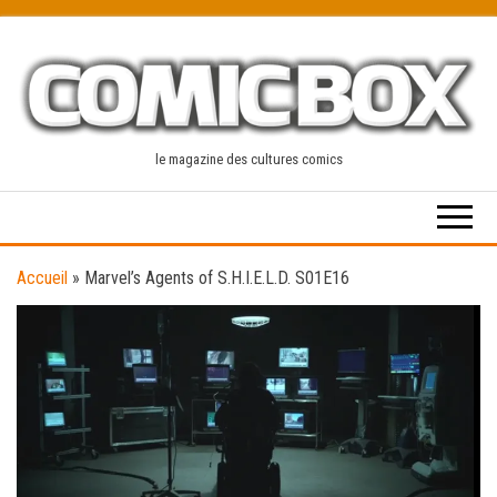
Skip
to
the
content
le magazine des cultures comics
Accueil
»
Marvel’s Agents of S.H.I.E.L.D. S01E16