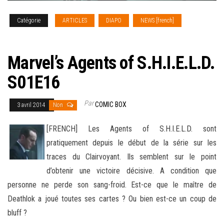
Catégorie
ARTICLES
DIAPO
NEWS [french]
SERIES
TV
Marvel’s Agents of S.H.I.E.L.D.
S01E16
Par
COMIC BOX
3 avril 2014
Non
[FRENCH] Les Agents of S.H.I.E.L.D. sont
pratiquement depuis le début de la série sur les
traces du Clairvoyant. Ils semblent sur le point
d’obtenir une victoire décisive. A condition que
personne ne perde son sang-froid. Est-ce que le maître de
Deathlok a joué toutes ses cartes
? Ou bien est-ce un coup de
bluff ?