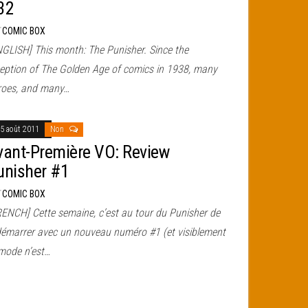
32
r
COMIC BOX
NGLISH] This month: The Punisher. Since the
ception of The Golden Age of comics in 1938, many
roes, and many…
5 août 2011
Non
vant-Première VO: Review
unisher #1
r
COMIC BOX
RENCH] Cette semaine, c’est au tour du Punisher de
démarrer avec un nouveau numéro #1 (et visiblement
 mode n’est…