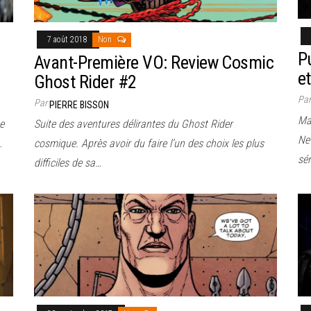
7 août 2018
Non
P
Avant-Première VO: Review Cosmic
e
Ghost Rider #2
Pa
Par
PIERRE BISSON
Ma
e
Suite des aventures délirantes du Ghost Rider
Net
…
cosmique. Après avoir du faire l’un des choix les plus
sé
difficiles de sa…