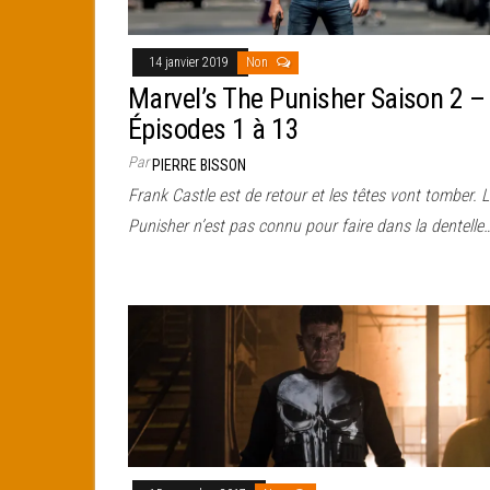
14 janvier 2019
Non
Marvel’s The Punisher Saison 2 –
Épisodes 1 à 13
Par
PIERRE BISSON
Frank Castle est de retour et les têtes vont tomber. L
Punisher n’est pas connu pour faire dans la dentelle