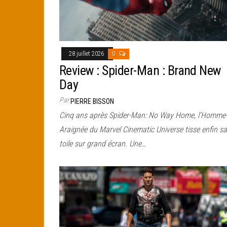
28 juillet 2026
0
Review : Spider-Man : Brand New
Day
Par
PIERRE BISSON
Cinq ans après Spider-Man: No Way Home, l’Homme
Araignée du Marvel Cinematic Universe tisse enfin sa
toile sur grand écran. Une…