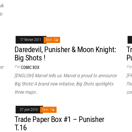
lk
de
17 février 2011
Non
Daredevil, Punisher & Moon Knight:
T
Big Shots !
P
Par
Pa
nt
COMIC BOX
[ENGLISH] Marvel tells us: Marvel is proud to announce
[F
Big Shots! A brand new initiative, Big Shots spotlights
l’h
three major…
co
27 juin 2010
Non
Trade Paper Box #1 – Punisher
T.16