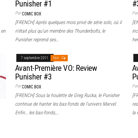
Punisher #1
#
Par
Pa
COMIC BOX
[FRENCH] Après quelques mois privé de série solo, où il
[E
t en
n’était plus qu’un membre des Thunderbolts, le
in
Punisher reprend ses…
he
7 septembre 2011
Non
Avant-Première VO: Review
A
Punisher #3
P
Par
Pa
COMIC BOX
[FRENCH] Sous la houlette de Greg Rucka, le Punisher
[F
continue de hanter les bas-fonds de l’univers Marvel.
re
Enfin… les bas-fonds,…
la