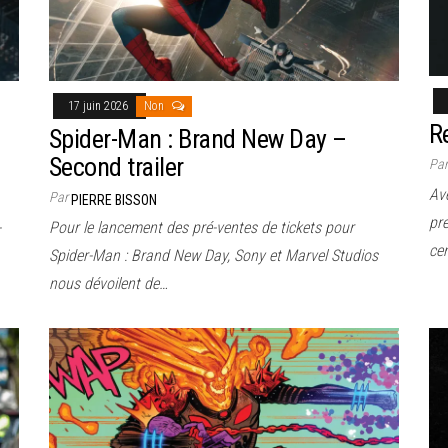
17 juin 2026
Non
Re
Spider-Man : Brand New Day –
Second trailer
Pa
Ave
Par
PIERRE BISSON
pre
-
Pour le lancement des pré-ventes de tickets pour
ce
Spider-Man : Brand New Day, Sony et Marvel Studios
nous dévoilent de…