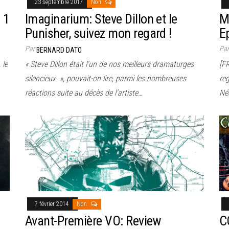
23 septembre 2017
Non
 1
Imaginarium: Steve Dillon et le
M
Punisher, suivez mon regard !
E
Par
Pa
BERNARD DATO
 le
« Steve Dillon était l’un de nos meilleurs dramaturges
[F
silencieux. », pouvait-on lire, parmi les nombreuses
reg
réactions suite au décès de l’artiste…
Né
7 février 2014
Non
Avant-Première VO: Review
C