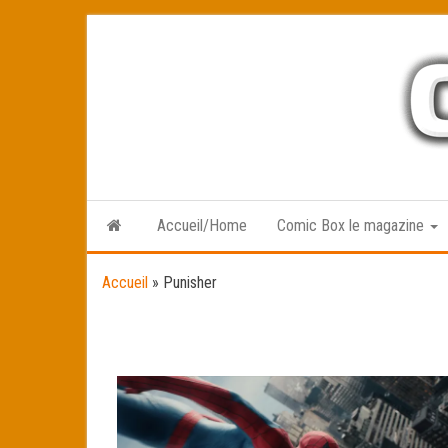
Skip
to
the
content
Accueil/Home
Comic Box le magazine
Accueil
»
Punisher