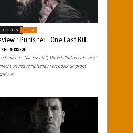
13 mai 2026
Non
view : Punisher : One Last Kill
r
PIERRE BISSON
c Punisher : One Last Kill, Marvel Studios et Disney+
nnent un risque inattendu : proposer un projet
ntré sur…