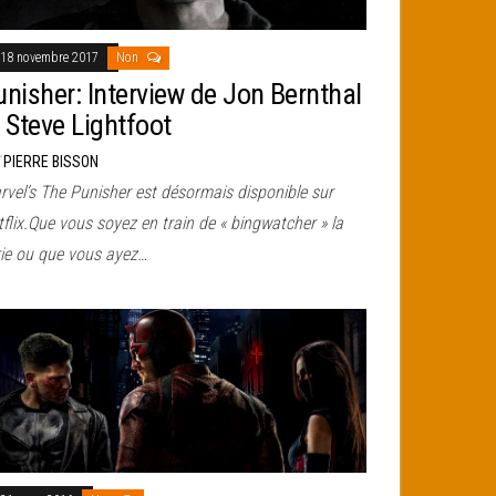
18 novembre 2017
Non
unisher: Interview de Jon Bernthal
t Steve Lightfoot
r
PIERRE BISSON
rvel’s The Punisher est désormais disponible sur
flix.Que vous soyez en train de « bingwatcher » la
rie ou que vous ayez…