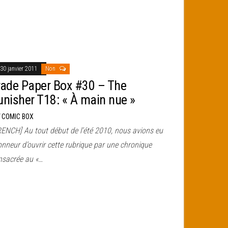
30 janvier 2011
Non
rade Paper Box #30 – The
unisher T18: « À main nue »
r
COMIC BOX
RENCH] Au tout début de l’été 2010, nous avions eu
onneur d’ouvrir cette rubrique par une chronique
nsacrée au «…