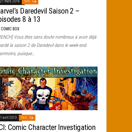
21 mars 2016
Non
arvel’s Daredevil Saison 2 –
pisodes 8 à 13
r
COMIC BOX
RENCH] Vous êtes sans doute nombreux à avoir déjà
ardé la saison 2 de Daredevil dans le week-end.
anmoins, puisque…
1 avril 2013
Non
CI: Comic Character Investigation