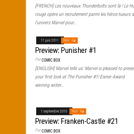
[FRENCH] Les nouveaux Thunderbolts sont là ! Le Hu
rouge opère un recrutement parmi les héros-tueurs 
l’univers Marvel pour…
11 juin 2011
Non
Preview: Punisher #1
Par
COMIC BOX
[ENGLISH] Marvel tells us: Marvel is pleased to prese
your first look at The Punisher #1! Eisner Award
winning writer…
1 septembre 2010
Non
Preview: Franken-Castle #21
Par
COMIC BOX