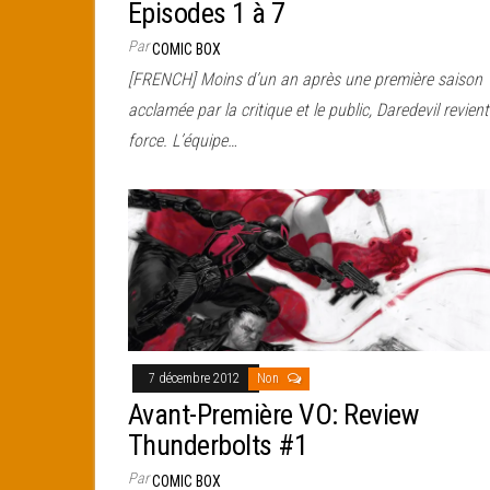
Episodes 1 à 7
Par
COMIC BOX
[FRENCH] Moins d’un an après une première saison
acclamée par la critique et le public, Daredevil revien
force. L’équipe…
7 décembre 2012
Non
Avant-Première VO: Review
Thunderbolts #1
Par
COMIC BOX