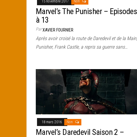
15 novembre 2017
Non
Marvel’s The Punisher – Episodes
à 13
Par
XAVIER FOURNIER
Après avoir croisé la route de Daredevil et de la Main,
Punisher, Frank Castle, a repris sa guerre sans…
18 mars 2016
Non
Marvel’s Daredevil Saison 2 –