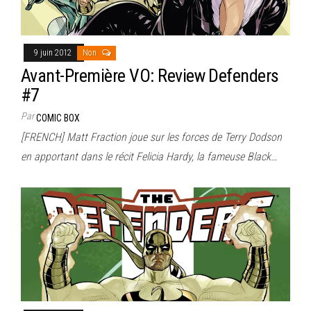
9 juin 2012
Non
Avant-Première VO: Review Defenders
#7
Par
COMIC BOX
[FRENCH] Matt Fraction joue sur les forces de Terry Dodson
en apportant dans le récit Felicia Hardy, la fameuse Black…