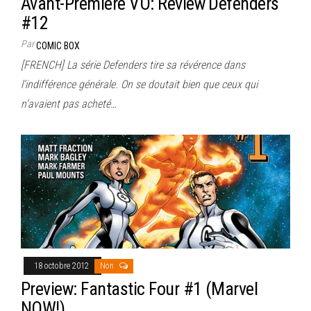
Avant-Première VO: Review Defenders
#12
Par
COMIC BOX
[FRENCH] La série Defenders tire sa révérence dans
l’indifférence générale. On se doutait bien que ceux qui
n’avaient pas acheté…
18 octobre 2012
Non
Preview: Fantastic Four #1 (Marvel
NOW!)