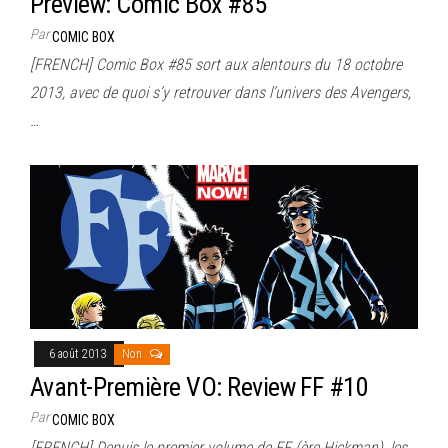
Preview: Comic Box #85
Par
COMIC BOX
[FRENCH] Comic Box #85 sort aux alentours du 18 octobre
2013, avec de quoi s’y retrouver dans l’univers des Avengers,
…
6 août 2013
Non
Avant-Première VO: Review FF #10
Par
COMIC BOX
[FRENCH] Depuis le premier volume de FF (ère Hickman), les