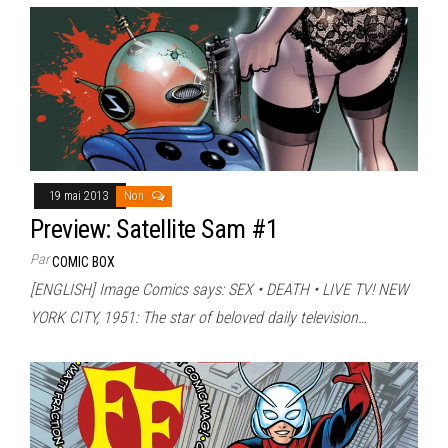
19 mai 2013
Non
Preview: Satellite Sam #1
Par
COMIC BOX
[ENGLISH] Image Comics says: SEX • DEATH • LIVE TV! NEW
YORK CITY, 1951: The star of beloved daily television…