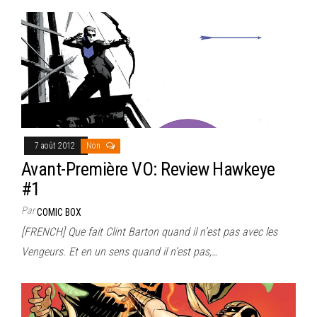
7 août 2012
Non
Avant-Première VO: Review Hawkeye
#1
Par
COMIC BOX
[FRENCH] Que fait Clint Barton quand il n’est pas avec les
Vengeurs. Et en un sens quand il n’est pas,…