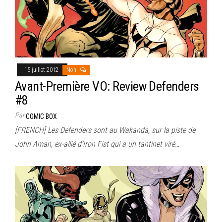
15 juillet 2012
Non
Avant-Première VO: Review Defenders
#8
Par
COMIC BOX
[FRENCH] Les Defenders sont au Wakanda, sur la piste de
John Aman, ex-allié d’Iron Fist qui a un tantinet viré…