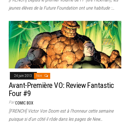
jeunes élèves de la Future Foundation ont une habitude :…
24 juin 2013
Non
Avant-Première VO: Review Fantastic
Four #9
Par
COMIC BOX
[FRENCH] Victor Von Doom est à l’honneur cette semaine
puisque si d’un côté il rôde dans les pages de New…