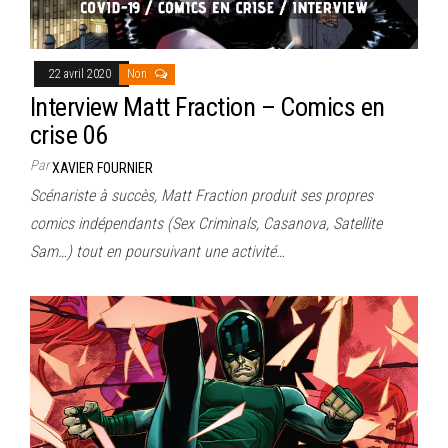
22 avril 2020
Non
Interview Matt Fraction – Comics en
crise 06
Par
XAVIER FOURNIER
Scénariste à succès, Matt Fraction produit ses propres
comics indépendants (Sex Criminals, Casanova, Satellite
Sam…) tout en poursuivant une activité…