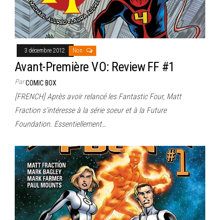
3 décembre 2012
Non
Avant-Première VO: Review FF #1
Par
COMIC BOX
[FRENCH] Après avoir relancé les Fantastic Four, Matt
Fraction s’intéresse à la série soeur et à la Future
Foundation. Essentiellement…