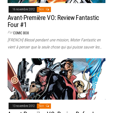
16 novembre 2012
Non
Avant-Première VO: Review Fantastic
Four #1
Par
COMIC BOX
[FRENCH] Blessé pendant une mission, Mister Fantastic en
vient à penser que la seule chose qui qui puisse sauver les…
13 novembre 2012
Non