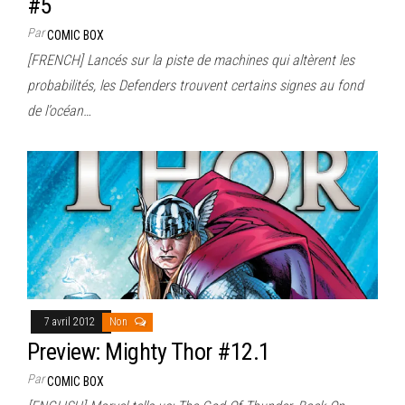
#5
Par
COMIC BOX
[FRENCH] Lancés sur la piste de machines qui altèrent les
probabilités, les Defenders trouvent certains signes au fond
de l’océan…
7 avril 2012
Non
Preview: Mighty Thor #12.1
Par
COMIC BOX