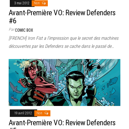
3 mai 2012
Non
Avant-Première VO: Review Defenders
#6
Par
COMIC BOX
[FRENCH] Iron Fist a l’impression que le secret des machines
découvertes par les Defenders se cache dans le passé de…
19 avril 2012
Non
Avant-Première VO: Review Defenders