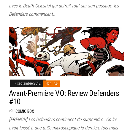
avec le Death Celestial qui détruit tout sur son passage, les
Defenders commencent…
7 septembre 2012
Non
Avant-Première VO: Review Defenders
#10
Par
COMIC BOX
[FRENCH] Les Defenders continuent de surprendre : On les
avait laissé à une taille microscopique la dernière fois mais