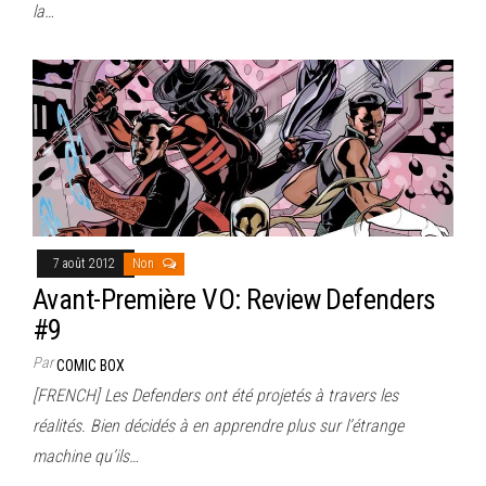
la…
7 août 2012
Non
Avant-Première VO: Review Defenders
#9
Par
COMIC BOX
[FRENCH] Les Defenders ont été projetés à travers les
réalités. Bien décidés à en apprendre plus sur l’étrange
machine qu’ils…