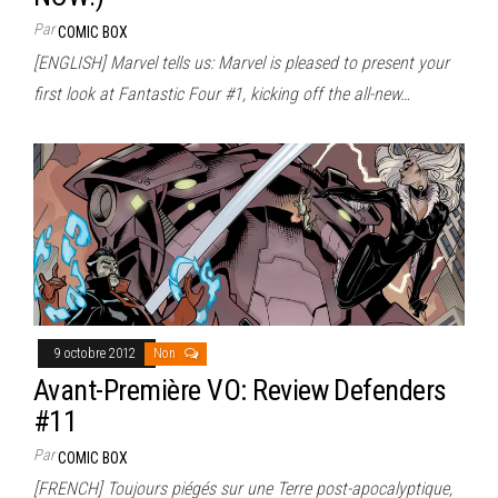
Par
COMIC BOX
[ENGLISH] Marvel tells us: Marvel is pleased to present your
first look at Fantastic Four #1, kicking off the all-new…
9 octobre 2012
Non
Avant-Première VO: Review Defenders
#11
Par
COMIC BOX
[FRENCH] Toujours piégés sur une Terre post-apocalyptique,