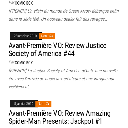
Par
COMIC BOX
[FRENCH] Un vilain du monde de Green Arrow débarque enfin
dans la série télé. Un nouveau dealer fait des ravages…
28 octobre 2010
Non
Avant-Première VO: Review Justice
Society of America #44
Par
COMIC BOX
[FRENCH] La Justice Society of America débute une nouvelle
ère avec l’arrivée de nouveaux créateurs et une intrigue qui,
visiblement,…
5 janvier 2010
Non
Avant-Première VO: Review Amazing
Spider-Man Presents: Jackpot #1