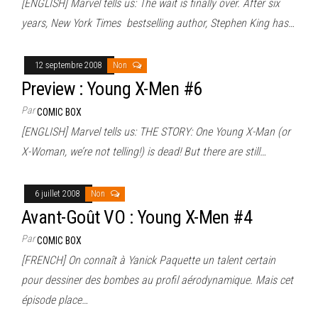
[ENGLISH] Marvel tells us: The wait is finally over. After six
years, New York Times bestselling author, Stephen King has…
12 septembre 2008
Non
Preview : Young X-Men #6
Par
COMIC BOX
[ENGLISH] Marvel tells us: THE STORY: One Young X-Man (or
X-Woman, we’re not telling!) is dead! But there are still…
6 juillet 2008
Non
Avant-Goût VO : Young X-Men #4
Par
COMIC BOX
[FRENCH] On connaît à Yanick Paquette un talent certain
pour dessiner des bombes au profil aérodynamique. Mais cet
épisode place…