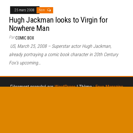
25 mars 2008
Non
Hugh Jackman looks to Virgin for
Nowhere Man
Par
COMIC BOX
US, March 25, 2008 – Superstar actor Hugh Jackman,
already portraying a comic book character in 20th Century
Fox’s upcoming…
Fièrement propulsé par
WordPress
|
Thème :
Envo Magazine