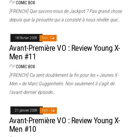
Par
COMIC BOX
[FRENCH] Que savons-nous de Jackpot ? Pas grand chose
depuis que la pirouette qui a consisté à nous révéler que…
18 février 2009
Non
Avant-Première VO : Review Young X-
Men #11
Par
COMIC BOX
[FRENCH] Ca sent doublement la fin pour les « Jeunes X-
Men » de Marc Guggenheim. Non seulement il s’agit de
l’avant-dernier épisode…
21 janvier 2009
Non
Avant-Première VO : Review Young X-
Men #10