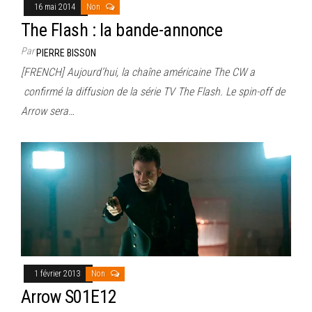
16 mai 2014
Non
The Flash : la bande-annonce
Par
PIERRE BISSON
[FRENCH] Aujourd’hui, la chaîne américaine The CW a
confirmé la diffusion de la série TV The Flash. Le spin-off de
Arrow sera…
1 février 2013
Non
Arrow S01E12