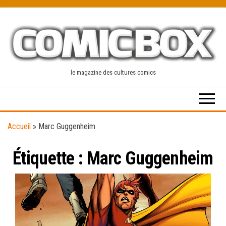
Skip
to
the
content
le magazine des cultures comics
Accueil
»
Marc Guggenheim
Étiquette :
Marc Guggenheim