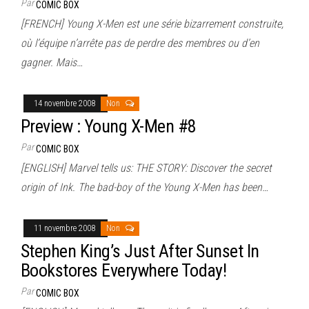
Par
COMIC BOX
[FRENCH] Young X-Men est une série bizarrement construite,
où l’équipe n’arrête pas de perdre des membres ou d’en
gagner. Mais…
14 novembre 2008
Non
Preview : Young X-Men #8
Par
COMIC BOX
[ENGLISH] Marvel tells us: THE STORY: Discover the secret
origin of Ink. The bad-boy of the Young X-Men has been…
11 novembre 2008
Non
Stephen King’s Just After Sunset In
Bookstores Everywhere Today!
Par
COMIC BOX