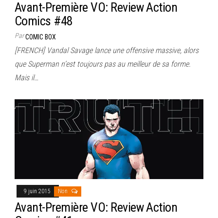
Avant-Première VO: Review Action
Comics #48
Par
COMIC BOX
[FRENCH] Vandal Savage lance une offensive massive, alors
que Superman n’est toujours pas au meilleur de sa forme.
Mais il…
9 juin 2015
Non
Avant-Première VO: Review Action