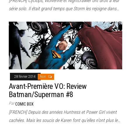
[FRENCH] Cyclops, Wolverine et Nightcrawler ont droit à leur
série solo. Il était grand temps que Storm les rejoigne dans…
28 février 2014
Non
Avant-Première VO: Review
Batman/Superman #8
Par
COMIC BOX
[FRENCH] Depuis des années Huntress et Power Girl vivent
cachées. Mais les soucis de Karen font qu’elles n’ont plus le…