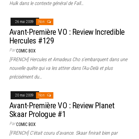
Hulk dans le contexte général de Fall…
26 mai 2009
Non
Avant-Première VO : Review Incredible
Hercules #129
Par
COMIC BOX
[FRENCH] Hercules et Amadeus Cho s’embarquent dans une
nouvelle quête qui va les attirer dans l’Au-Delà et plus
précisément du…
20 mai 2009
Non
Avant-Première VO : Review Planet
Skaar Prologue #1
Par
COMIC BOX
[FRENCH] C’était couru d’avance. Skaar finirait bien par