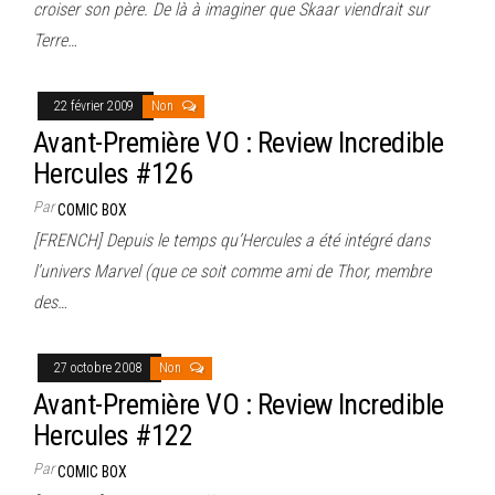
croiser son père. De là à imaginer que Skaar viendrait sur
Terre…
22 février 2009
Non
Avant-Première VO : Review Incredible
Hercules #126
Par
COMIC BOX
[FRENCH] Depuis le temps qu’Hercules a été intégré dans
l’univers Marvel (que ce soit comme ami de Thor, membre
des…
27 octobre 2008
Non
Avant-Première VO : Review Incredible
Hercules #122
Par
COMIC BOX