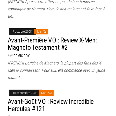
[FRENCH] Après s’être offert un peu de bon temps en
compagnie de Namora, Hercule doit maintenant faire face à
un…
7 octobre 2008
Non
Avant-Première VO : Review X-Men:
Magneto Testament #2
Par
COMIC BOX
[FRENCH] L’origine de Magneto, la plupart des fans des X-
Men la connaissent. Pour eux, elle commence avec un jeune
mutant…
16 septembre 2008
Non
Avant-Goût VO : Review Incredible
Hercules #121