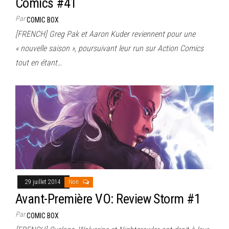
Comics #41
Par
COMIC BOX
[FRENCH] Greg Pak et Aaron Kuder reviennent pour une
« nouvelle saison », poursuivant leur run sur Action Comics
tout en étant…
29 juillet 2014
Non
Avant-Première VO: Review Storm #1
Par
COMIC BOX