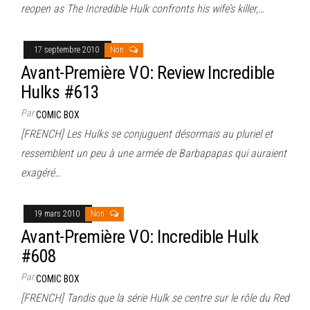
reopen as The Incredible Hulk confronts his wife’s killer,…
17 septembre 2010
Non
Avant-Première VO: Review Incredible
Hulks #613
Par
COMIC BOX
[FRENCH] Les Hulks se conjuguent désormais au pluriel et
ressemblent un peu à une armée de Barbapapas qui auraient
exagéré…
19 mars 2010
Non
Avant-Première VO: Incredible Hulk
#608
Par
COMIC BOX
[FRENCH] Tandis que la série Hulk se centre sur le rôle du Red