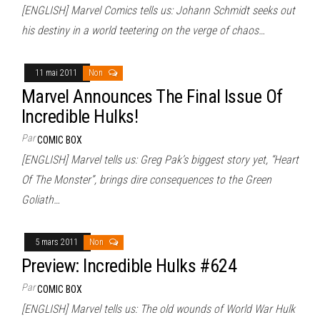
[ENGLISH] Marvel Comics tells us: Johann Schmidt seeks out
his destiny in a world teetering on the verge of chaos…
11 mai 2011
Non
Marvel Announces The Final Issue Of
Incredible Hulks!
Par
COMIC BOX
[ENGLISH] Marvel tells us: Greg Pak’s biggest story yet, “Heart
Of The Monster”, brings dire consequences to the Green
Goliath…
5 mars 2011
Non
Preview: Incredible Hulks #624
Par
COMIC BOX
[ENGLISH] Marvel tells us: The old wounds of World War Hulk