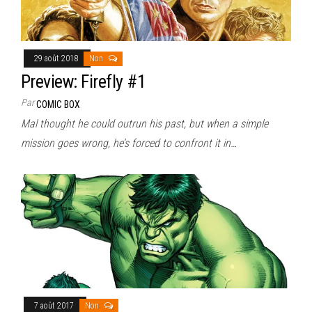
29 août 2018
Non
Preview: Firefly #1
Par
COMIC BOX
Mal thought he could outrun his past, but when a simple
mission goes wrong, he’s forced to confront it in…
7 août 2017
Non