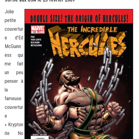
Jolie
petite
couvertur
e d’Ed
McGuinn
ess qui
me fait
un peu
penser à
la
fameuse
couvertur
e
« Krypton
ite No