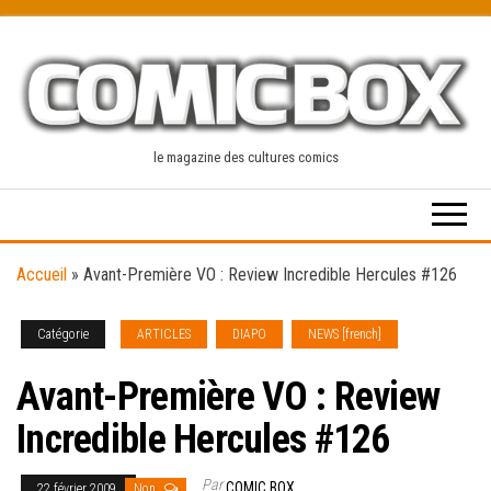
Skip
to
the
content
le magazine des cultures comics
Accueil
»
Avant-Première VO : Review Incredible Hercules #126
Catégorie
ARTICLES
DIAPO
NEWS [french]
Avant-Première VO : Review
Incredible Hercules #126
Par
COMIC BOX
22 février 2009
Non