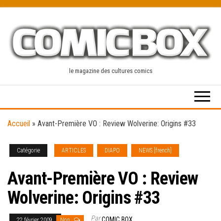
Skip
to
the
content
le magazine des cultures comics
Accueil
»
Avant-Première VO : Review Wolverine: Origins #33
Catégorie
ARTICLES
DIAPO
NEWS [french]
Avant-Première VO : Review
Wolverine: Origins #33
Par
COMIC BOX
22 février 2009
Non