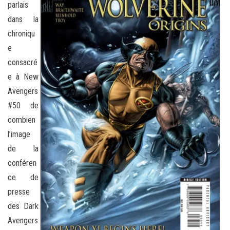
parlais
dans la
chroniqu
e
consacré
e à New
Avengers
#50 de
combien
l’image
de la
conféren
ce de
presse
des Dark
Avengers