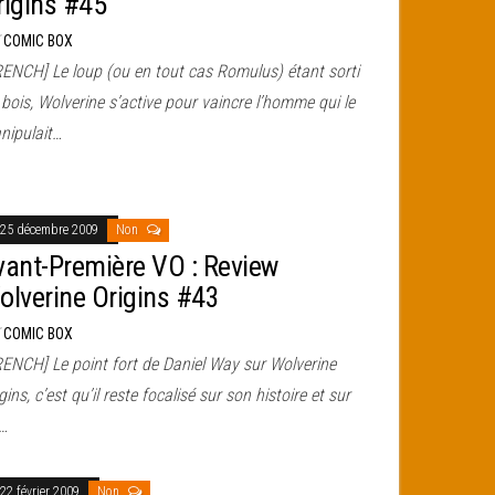
rigins #45
r
COMIC BOX
RENCH] Le loup (ou en tout cas Romulus) étant sorti
bois, Wolverine s’active pour vaincre l’homme qui le
nipulait…
25 décembre 2009
Non
vant-Première VO : Review
olverine Origins #43
r
COMIC BOX
RENCH] Le point fort de Daniel Way sur Wolverine
gins, c’est qu’il reste focalisé sur son histoire et sur
s…
22 février 2009
Non