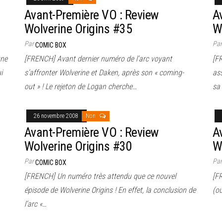
Avant-Première VO : Review
A
Wolverine Origins #35
W
Par
Pa
COMIC BOX
une
[FRENCH] Avant dernier numéro de l’arc voyant
[F
i
s’affronter Wolverine et Daken, après son « coming-
as
out » ! Le rejeton de Logan cherche…
sa 
26 novembre 2008
Non
Avant-Première VO : Review
A
Wolverine Origins #30
W
Par
Pa
COMIC BOX
[FRENCH] Un numéro très attendu que ce nouvel
[F
épisode de Wolverine Origins ! En effet, la conclusion de
(ou
l’arc «…