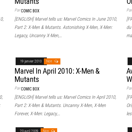
Mutants
O
Par
Pa
COMIC BOX
0,
[ENGLISH] Marvel tells us: Marvel Comics In June 2010,
[F
Part 2: X-Men & Mutants. Astonishing X-Men, X-Men:
du 
Legacy, Uncanny X-Men,…
ma
19 janvier 2010
Non
Marvel In April 2010: X-Men &
A
Mutants
W
Par
Pa
COMIC BOX
0,
[ENGLISH] Marvel tells us: Marvel Comics In April 2010,
[F
:
Part 2: X-Men & Mutants. Uncanny X-Men, X-Men
Ori
Forever, X-Men: Legacy,…
le
20 avril 2009
Non