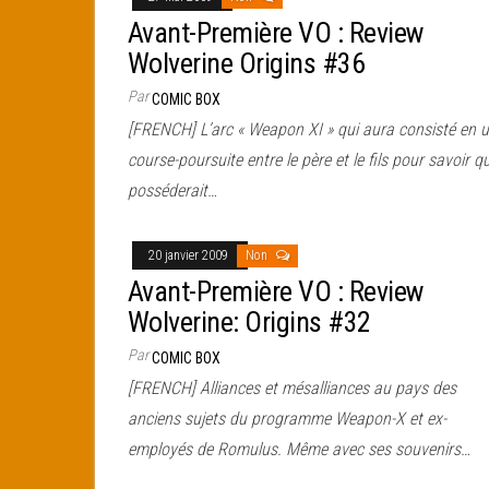
Avant-Première VO : Review
Wolverine Origins #36
Par
COMIC BOX
[FRENCH] L’arc « Weapon XI » qui aura consisté en 
course-poursuite entre le père et le fils pour savoir qu
posséderait…
20 janvier 2009
Non
Avant-Première VO : Review
Wolverine: Origins #32
Par
COMIC BOX
[FRENCH] Alliances et mésalliances au pays des
anciens sujets du programme Weapon-X et ex-
employés de Romulus. Même avec ses souvenirs…