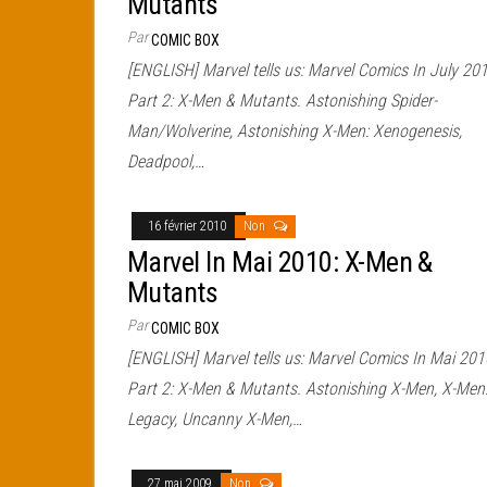
Mutants
Par
COMIC BOX
[ENGLISH] Marvel tells us: Marvel Comics In July 201
Part 2: X-Men & Mutants. Astonishing Spider-
Man/Wolverine, Astonishing X-Men: Xenogenesis,
Deadpool,…
16 février 2010
Non
Marvel In Mai 2010: X-Men &
Mutants
Par
COMIC BOX
[ENGLISH] Marvel tells us: Marvel Comics In Mai 201
Part 2: X-Men & Mutants. Astonishing X-Men, X-Men
Legacy, Uncanny X-Men,…
27 mai 2009
Non