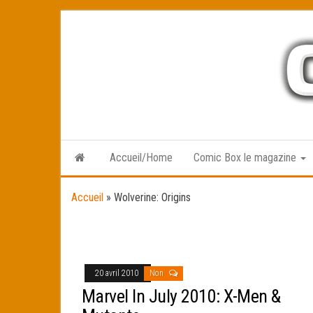
Skip
to
the
content
Accueil/Home
Comic Box le magazine
Accueil
»
Wolverine: Origins
20 avril 2010
Non
Marvel In July 2010: X-Men &