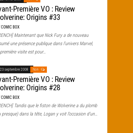
vant-Première VO : Review
olverine: Origins #33
r
COMIC BOX
RENCH] Maintenant que Nick Fury a de nouveau
sumé une présence publique dans l’univers Marvel,
première visite est pour…
23 septembre 2008
Non
vant-Première VO : Review
olverine: Origins #28
r
COMIC BOX
RENCH] Tandis que le fiston de Wolverine a du plomb
 presque) dans la tête, Logan y voit l’occasion d’un…