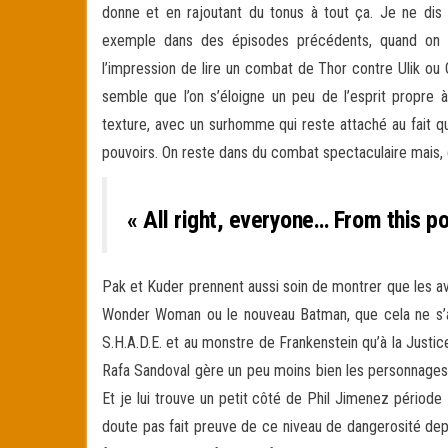
donne et en rajoutant du tonus à tout ça. Je ne dis 
exemple dans des épisodes précédents, quand on s
l’impression de lire un combat de Thor contre Ulik ou
semble que l’on s’éloigne un peu de l’esprit propre
texture, avec un surhomme qui reste attaché au fait q
pouvoirs. On reste dans du combat spectaculaire mais, c
« All right, everyone… From this p
Pak et Kuder prennent aussi soin de montrer que les av
Wonder Woman ou le nouveau Batman, que cela ne s’arr
S.H.A.D.E. et au monstre de Frankenstein qu’à la Justi
Rafa Sandoval gère un peu moins bien les personnages (ma
Et je lui trouve un petit côté de Phil Jimenez période
doute pas fait preuve de ce niveau de dangerosité dep