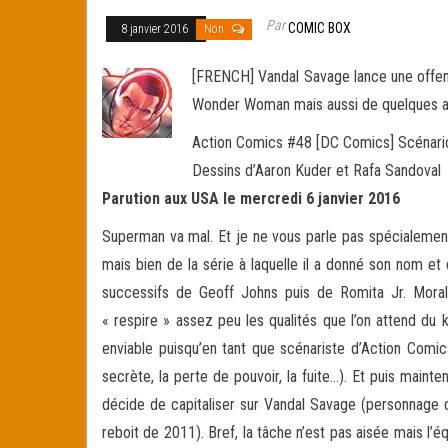
Par
COMIC BOX
8 janvier 2016
Non
[FRENCH] Vandal Savage lance une offens
Wonder Woman mais aussi de quelques aut
Action Comics #48 [DC Comics] Scénari
Dessins d’Aaron Kuder et Rafa Sandoval
Parution aux USA le mercredi 6 janvier 2016
Superman va mal. Et je ne vous parle pas spécialement
mais bien de la série à laquelle il a donné son nom e
successifs de Geoff Johns puis de Romita Jr. Morali
« respire » assez peu les qualités que l’on attend du
enviable puisqu’en tant que scénariste d’Action Comics 
secrète, la perte de pouvoir, la fuite…). Et puis maint
décide de capitaliser sur Vandal Savage (personnage qu
reboit de 2011). Bref, la tâche n’est pas aisée mais l’éq