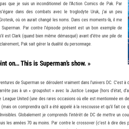
pas que je suis un inconditionnel de l’Action Comics de Pak. Par
’égare dans des combats avec le troglodyte Uruk, j’ai un peu
 Grotesk, où on aurait changé les noms. Dans ces moments-là, il me
 à Superman. Par contre l’épisode présent est un bon exemple de
u’il est Clark (quand bien même démasqué) avant d’être une pile de
lairement, Pak sait gérer la dualité du personnage.
oint on… This is Superman’s show. »
entures de Superman se déroulent vraiment dans l’univers DC. C’est à dir
ête pas à un « groupshot » avec la Justice League (hors d’état, d’ail
ce League United (une des rares occasions où elle est mentionnée en deh
is on comprendra qu’il a été appelé à la rescousse et qu’il fait ce qu’il
 Invisibles. Globalement je comprends l’intérêt de DC de mettre un coup 
uis les années 70 au moins. Par contre le crossover (c’est à dire de