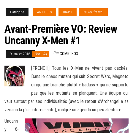
Catégorie
ARTICLES
DIAPO
NEWS [french]
Avant-Première VO: Review
Uncanny X-Men #1
Par
COMIC BOX
9 janvier 2016
Non
[FRENCH] Tous les X-Men ne vivent pas cachés.
Dans le chaos mutant qui suit Secret Wars, Magneto
dirige une branche plutôt « badass » qui ne supporte
pas que les mutants se planquent. Une équipe qui
vaut surtout par ses individualités (avec le retour d’Archangel a sa
version
la plus intéressante), malgré un agenda un peu aléatoire.
Uncann
y X-