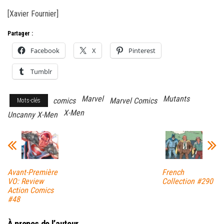
[Xavier Fournier]
Partager :
Facebook
X
Pinterest
Tumblr
Marvel
Mutants
comics
Marvel Comics
Mots-clés
X-Men
Uncanny X-Men
Avant-Première
French
VO: Review
Collection #290
Action Comics
#48
À propos de l’auteur