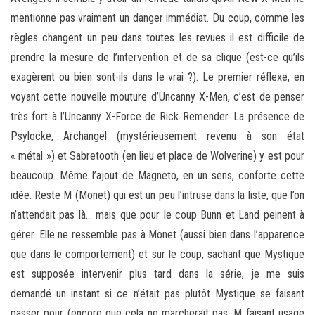
mentionne pas vraiment un danger immédiat. Du coup, comme les
règles changent un peu dans toutes les revues il est difficile de
prendre la mesure de l’intervention et de sa clique (est-ce qu’ils
exagèrent ou bien sont-ils dans le vrai ?). Le premier réflexe, en
voyant cette nouvelle mouture d’Uncanny X-Men, c’est de penser
très fort à l’Uncanny X-Force de Rick Remender. La présence de
Psylocke, Archangel (mystérieusement revenu à son état
« métal ») et Sabretooth (en lieu et place de Wolverine) y est pour
beaucoup. Même l’ajout de Magneto, en un sens, conforte cette
idée. Reste M (Monet) qui est un peu l’intruse dans la liste, que l’on
n’attendait pas là… mais que pour le coup Bunn et Land peinent à
gérer. Elle ne ressemble pas à Monet (aussi bien dans l’apparence
que dans le comportement) et sur le coup, sachant que Mystique
est supposée intervenir plus tard dans la série, je me suis
demandé un instant si ce n’était pas plutôt Mystique se faisant
passer pour (encore que cela ne marcherait pas, M faisant usage