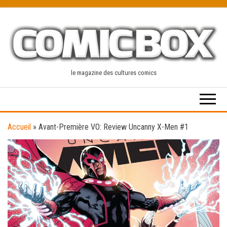
Skip
to
the
content
le magazine des cultures comics
Accueil
»
Avant-Première VO: Review Uncanny X-Men #1