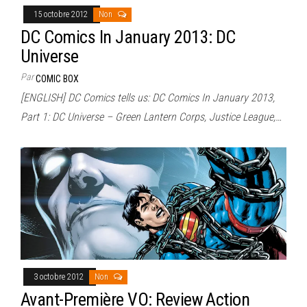
15 octobre 2012
Non
DC Comics In January 2013: DC
Universe
Par
COMIC BOX
[ENGLISH] DC Comics tells us: DC Comics In January 2013,
Part 1: DC Universe – Green Lantern Corps, Justice League,…
3 octobre 2012
Non
Avant-Première VO: Review Action