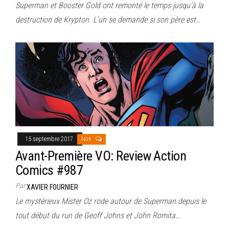
Superman et Booster Gold ont remonté le temps jusqu’à la
destruction de Krypton. L’un se demande si son père est…
15 septembre 2017
Non
Avant-Première VO: Review Action
Comics #987
Par
XAVIER FOURNIER
Le mystérieux Mister Oz rode autour de Superman depuis le
tout début du run de Geoff Johns et John Romita…