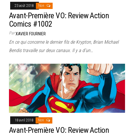
23 août 2018
Non
Avant-Première VO: Review Action
Comics #1002
Par
XAVIER FOURNIER
En ce qui concerne le dernier fils de Krypton, Brian Michael
Bendis travaille sur deux canaux. Il y a d’un…
18 avril 2018
Non
Avant-Première VO: Review Action