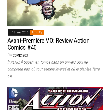
13 mars 2015
Non
Avant-Première VO: Review Action
Comics #40
Par
COMIC BOX
[FRENCH] Superman tombe dans un univers qu’il ne
comprend pas, où tout semble inversé et où la planète Terre
est……