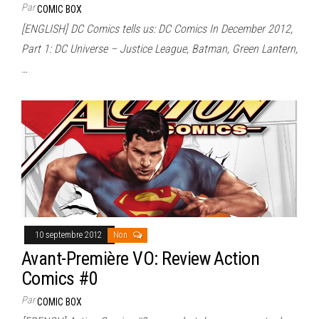
Par
COMIC BOX
[ENGLISH] DC Comics tells us: DC Comics In December 2012,
Part 1: DC Universe – Justice League, Batman, Green Lantern,
…
10 septembre 2012
Non
Avant-Première VO: Review Action
Comics #0
Par
COMIC BOX