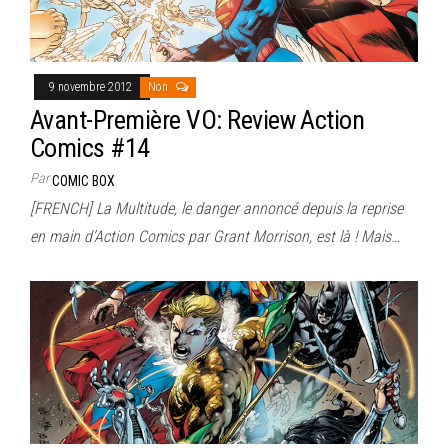
9 novembre 2012
Non
Avant-Première VO: Review Action
Comics #14
Par
COMIC BOX
[FRENCH] La Multitude, le danger annoncé depuis la reprise
en main d’Action Comics par Grant Morrison, est là ! Mais…