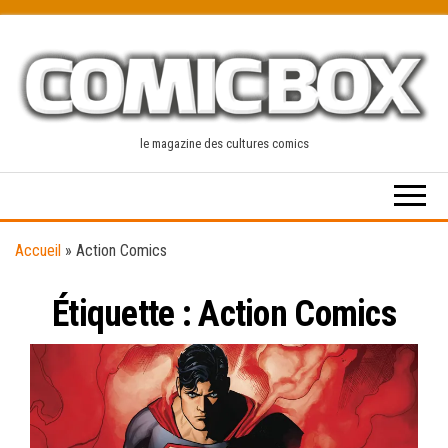
Skip
to
the
content
le magazine des cultures comics
Accueil
»
Action Comics
Étiquette :
Action Comics