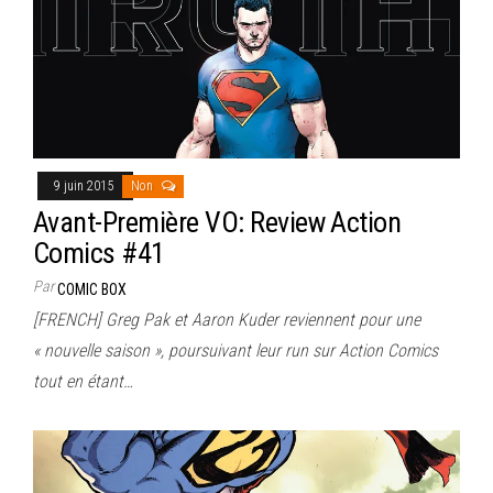
9 juin 2015
Non
Avant-Première VO: Review Action
Comics #41
Par
COMIC BOX
[FRENCH] Greg Pak et Aaron Kuder reviennent pour une
« nouvelle saison », poursuivant leur run sur Action Comics
tout en étant…