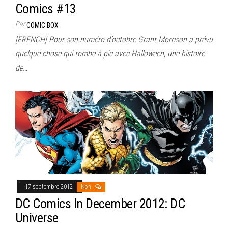
Comics #13
Par
COMIC BOX
[FRENCH] Pour son numéro d’octobre Grant Morrison a prévu
quelque chose qui tombe à pic avec Halloween, une histoire
de…
17 septembre 2012
Non
DC Comics In December 2012: DC
Universe