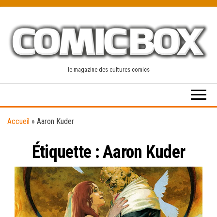
Skip
to
the
content
le magazine des cultures comics
Accueil
»
Aaron Kuder
Étiquette :
Aaron Kuder