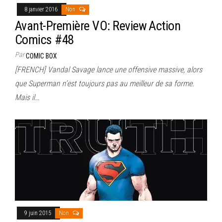
8 janvier 2016
Non
Avant-Première VO: Review Action
Comics #48
Par
COMIC BOX
[FRENCH] Vandal Savage lance une offensive massive, alors
que Superman n’est toujours pas au meilleur de sa forme.
Mais il…
9 juin 2015
Non