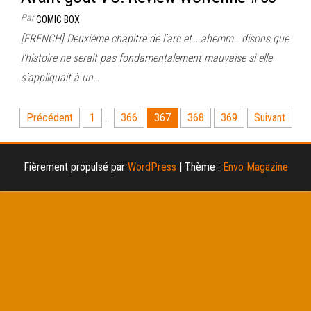
Par
COMIC BOX
[FRENCH] Deuxième chapitre de l’arc et… ahemm.. disons que
l’histoire ne serait pas fondamentalement mauvaise si elle
s’appliquait à un…
Pagination
Précédent
1
…
366
367
368
369
Suivant
des
publications
Fièrement propulsé par
WordPress
|
Thème :
Envo Magazine