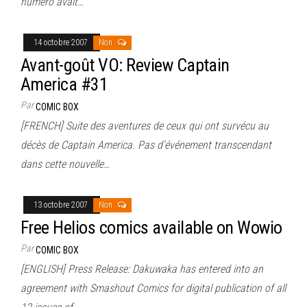
numéro avait…
14 octobre 2007
Non
Avant-goût VO: Review Captain
America #31
Par
COMIC BOX
[FRENCH] Suite des aventures de ceux qui ont survécu au
décès de Captain America. Pas d’événement transcendant
dans cette nouvelle…
13 octobre 2007
Non
Free Helios comics available on Wowio
Par
COMIC BOX
[ENGLISH] Press Release: Dakuwaka has entered into an
agreement with Smashout Comics for digital publication of all