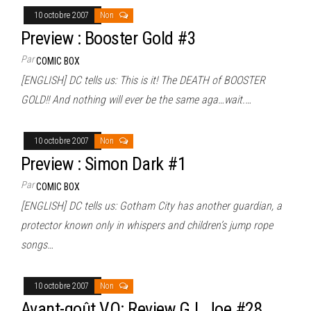
10 octobre 2007
Non
Preview : Booster Gold #3
Par
COMIC BOX
[ENGLISH] DC tells us: This is it! The DEATH of BOOSTER
GOLD!! And nothing will ever be the same aga…wait.…
10 octobre 2007
Non
Preview : Simon Dark #1
Par
COMIC BOX
[ENGLISH] DC tells us: Gotham City has another guardian, a
protector known only in whispers and children’s jump rope
songs…
10 octobre 2007
Non
Avant-goût VO: Review G.I. Joe #28