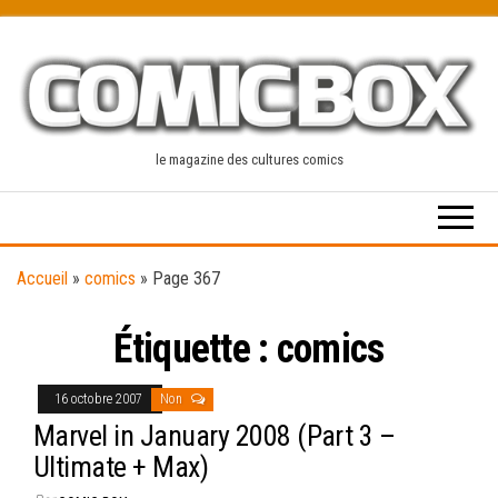
Skip
to
the
content
le magazine des cultures comics
Accueil
»
comics
»
Page 367
Étiquette :
comics
16 octobre 2007
Non
Marvel in January 2008 (Part 3 –
Ultimate + Max)