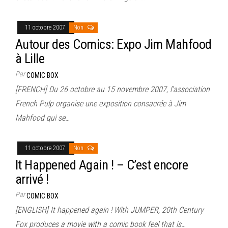
11 octobre 2007
Non
Autour des Comics: Expo Jim Mahfood
à Lille
Par
COMIC BOX
[FRENCH] Du 26 octobre au 15 novembre 2007, l’association
French Pulp organise une exposition consacrée à Jim
Mahfood qui se…
11 octobre 2007
Non
It Happened Again ! – C’est encore
arrivé !
Par
COMIC BOX
[ENGLISH] It happened again ! With JUMPER, 20th Century
Fox produces a movie with a comic book feel that is…