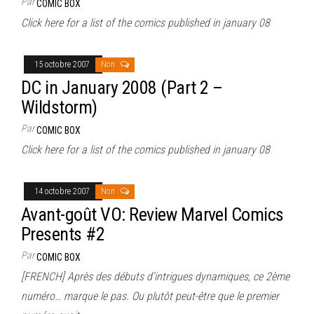
Par
COMIC BOX
Click here for a list of the comics published in january 08
15 octobre 2007
Non
DC in January 2008 (Part 2 –
Wildstorm)
Par
COMIC BOX
Click here for a list of the comics published in january 08
14 octobre 2007
Non
Avant-goût VO: Review Marvel Comics
Presents #2
Par
COMIC BOX
[FRENCH] Après des débuts d’intrigues dynamiques, ce 2ème
numéro… marque le pas. Ou plutôt peut-être que le premier