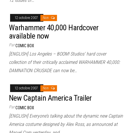
12 issues of…
12 octobre 2007
Non
Warhammer 40,000 Hardcover
available now
Par
COMIC BOX
[ENGLISH] Los Angeles – BOOM! Studios’ hard cover
collection of their critically acclaimed WARHAMMER 40,000:
DAMNATION CRUSADE can now be…
12 octobre 2007
Non
New Captain America Trailer
Par
COMIC BOX
[ENGLISH] Everyone’s talking about the dynamic new Captain
America costume designed by Alex Ross, as announced at
Marvel.Com yesterday, and…