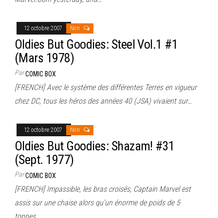
12 octobre 2007
Non
Oldies But Goodies: Steel Vol.1 #1
(Mars 1978)
Par
COMIC BOX
[FRENCH] Avec le système des différentes Terres en vigueur
chez DC, tous les héros des années 40 (JSA) vivaient sur…
12 octobre 2007
Non
Oldies But Goodies: Shazam! #31
(Sept. 1977)
Par
COMIC BOX
[FRENCH] Impassible, les bras croisés, Captain Marvel est
assis sur une chaise alors qu’un énorme de poids de 5
tonnes…