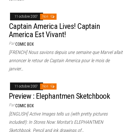
11 octobre 2007
Non
Captain America Lives! Captain
America Est Vivant!
Par
COMIC BOX
[FRENCH] Nous savions depuis une semaine que Marvel allait
annoncer le retour de Captain America pour le mois de
janvier…
11 octobre 2007
Non
Preview : Elephantmen Sketchbook
Par
COMIC BOX
[ENGLISH] Active Images tells us (with pretty pictures
included!): In Stores Now: Moritat’s ELEPHANTMEN
Sketchbook. Pencil and ink drawings of…