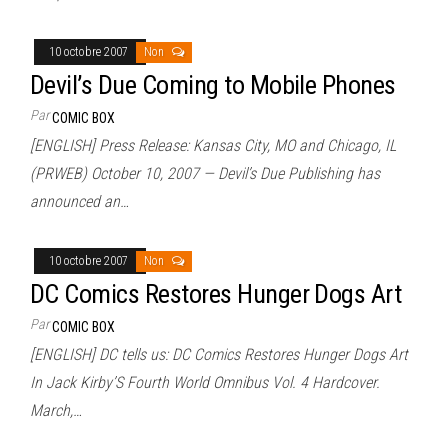
10 octobre 2007
Non
Devil’s Due Coming to Mobile Phones
Par
COMIC BOX
[ENGLISH] Press Release: Kansas City, MO and Chicago, IL
(PRWEB) October 10, 2007 — Devil’s Due Publishing has
announced an…
10 octobre 2007
Non
DC Comics Restores Hunger Dogs Art
Par
COMIC BOX
[ENGLISH] DC tells us: DC Comics Restores Hunger Dogs Art
In Jack Kirby’S Fourth World Omnibus Vol. 4 Hardcover.
March,…