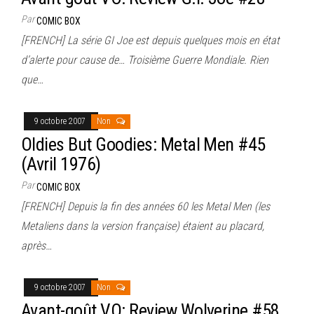
Par
COMIC BOX
[FRENCH] La série GI Joe est depuis quelques mois en état
d’alerte pour cause de… Troisième Guerre Mondiale. Rien
que…
9 octobre 2007
Non
Oldies But Goodies: Metal Men #45
(Avril 1976)
Par
COMIC BOX
[FRENCH] Depuis la fin des années 60 les Metal Men (les
Metaliens dans la version française) étaient au placard,
après…
9 octobre 2007
Non
Avant-goût VO: Review Wolverine #58