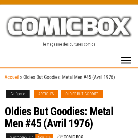
Skip
to
the
content
le magazine des cultures comics
Accueil
»
Oldies But Goodies: Metal Men #45 (Avril 1976)
Catégorie
ARTICLES
OLDIES BUT GOODIES
Oldies But Goodies: Metal
Men #45 (Avril 1976)
Par
COMIC BOX
9 octobre 2007
Non