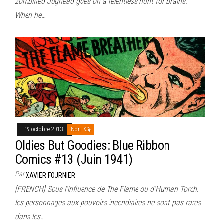
zombified Jughead goes on a relentless hunt for brains.
When he…
19 octobre 2013
Non
Oldies But Goodies: Blue Ribbon
Comics #13 (Juin 1941)
Par
XAVIER FOURNIER
[FRENCH] Sous l’influence de The Flame ou d’Human Torch,
les personnages aux pouvoirs incendiaires ne sont pas rares
dans les…