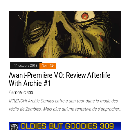
11 octobre 2013
Non
Avant-Première VO: Review Afterlife
With Archie #1
Par
COMIC BOX
[FRENCH] Archie Comics entre à son tour dans la mode des
récits de Zombies. Mais plus qu’une tentative de s’approcher…