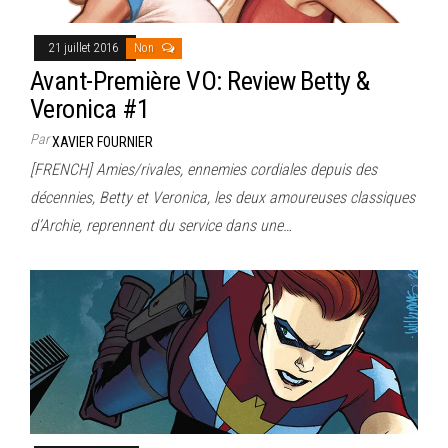
21 juillet 2016
Non
Avant-Première VO: Review Betty &
Veronica #1
Par
XAVIER FOURNIER
[FRENCH] Amies/rivales, ennemies cordiales depuis des
décennies, Betty et Veronica, les deux amoureuses classiques
d’Archie, reprennent du service dans une…