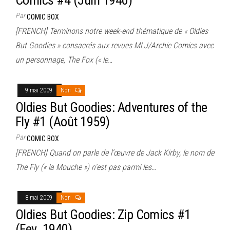
Par
COMIC BOX
[FRENCH] Terminons notre week-end thématique de « Oldies
But Goodies » consacrés aux revues MLJ/Archie Comics avec
un personnage, The Fox (« le…
9 mai 2009
Non
Oldies But Goodies: Adventures of the
Fly #1 (Août 1959)
Par
COMIC BOX
[FRENCH] Quand on parle de l’œuvre de Jack Kirby, le nom de
The Fly (« la Mouche ») n’est pas parmi les…
8 mai 2009
Non
Oldies But Goodies: Zip Comics #1
(Fev. 1940)