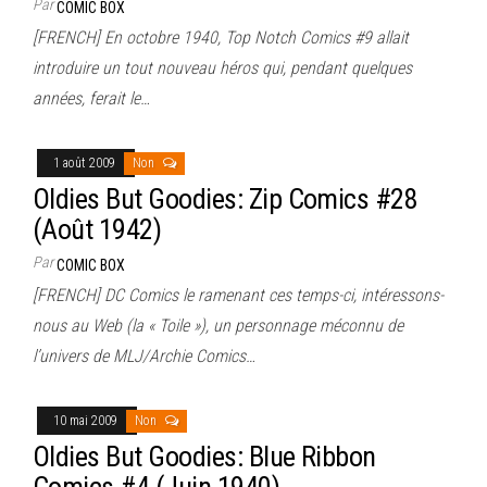
Par
COMIC BOX
[FRENCH] En octobre 1940, Top Notch Comics #9 allait
introduire un tout nouveau héros qui, pendant quelques
années, ferait le…
1 août 2009
Non
Oldies But Goodies: Zip Comics #28
(Août 1942)
Par
COMIC BOX
[FRENCH] DC Comics le ramenant ces temps-ci, intéressons-
nous au Web (la « Toile »), un personnage méconnu de
l’univers de MLJ/Archie Comics…
10 mai 2009
Non
Oldies But Goodies: Blue Ribbon
Comics #4 (Juin 1940)