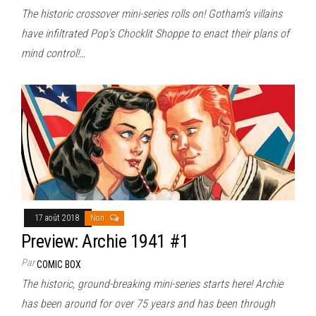
The historic crossover mini-series rolls on! Gotham’s villains
have infiltrated Pop’s Chocklit Shoppe to enact their plans of
mind control!…
17 août 2018
Non
Preview: Archie 1941 #1
Par
COMIC BOX
The historic, ground-breaking mini-series starts here! Archie
has been around for over 75 years and has been through