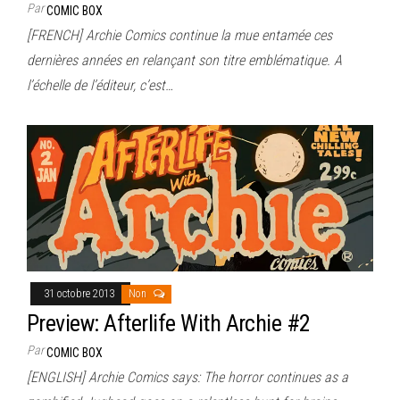
Par
COMIC BOX
[FRENCH] Archie Comics continue la mue entamée ces
dernières années en relançant son titre emblématique. A
l’échelle de l’éditeur, c’est…
31 octobre 2013
Non
Preview: Afterlife With Archie #2
Par
COMIC BOX
[ENGLISH] Archie Comics says: The horror continues as a