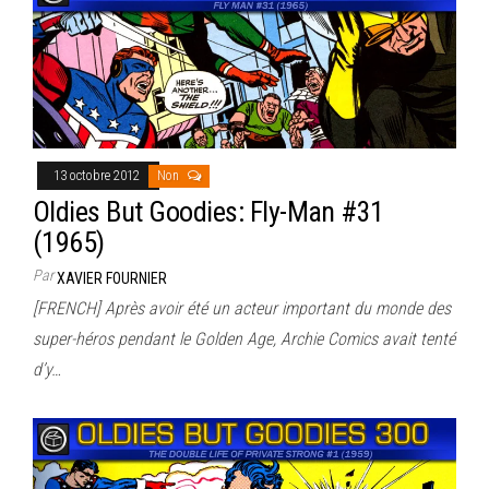
13 octobre 2012
Non
Oldies But Goodies: Fly-Man #31
(1965)
Par
XAVIER FOURNIER
[FRENCH] Après avoir été un acteur important du monde des
super-héros pendant le Golden Age, Archie Comics avait tenté
d’y…