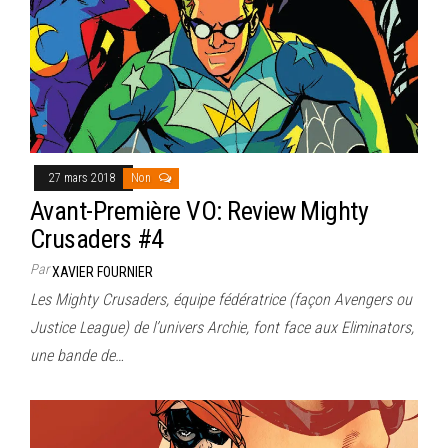
27 mars 2018
Non
Avant-Première VO: Review Mighty
Crusaders #4
Par
XAVIER FOURNIER
Les Mighty Crusaders, équipe fédératrice (façon Avengers ou
Justice League) de l’univers Archie, font face aux Eliminators,
une bande de…