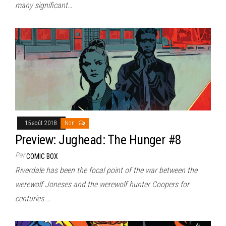
many significant…
15 août 2018
Non
Preview: Jughead: The Hunger #8
Par
COMIC BOX
Riverdale has been the focal point of the war between the
werewolf Joneses and the werewolf hunter Coopers for
centuries.…