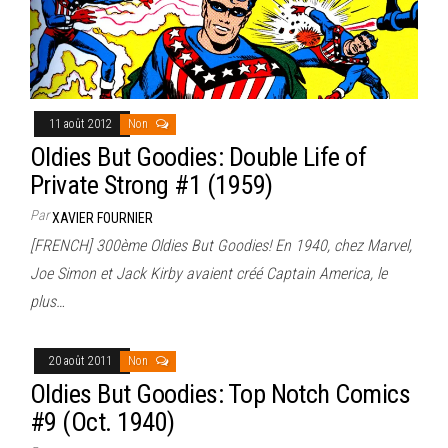
11 août 2012
Non
Oldies But Goodies: Double Life of
Private Strong #1 (1959)
Par
XAVIER FOURNIER
[FRENCH] 300ème Oldies But Goodies! En 1940, chez Marvel,
Joe Simon et Jack Kirby avaient créé Captain America, le
plus…
20 août 2011
Non
Oldies But Goodies: Top Notch Comics
#9 (Oct. 1940)