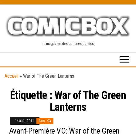
Skip
to
the
content
le magazine des cultures comics
Accueil
»
War of The Green Lanterns
Étiquette :
War of The Green
Lanterns
14 août 2011
Non
Avant-Première VO: War of the Green