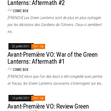
Lanterns: Aftermath #2
Par
COMIC BOX
[FRENCH] Les Green Lanterns sont de plus en plus outragés
par les décisions des Gardiens de l’Univers. Ceux-ci semblent
ne…
22 juillet 2011
Non
Avant-Première VO: War of the Green
Lanterns: Aftermath #1
Par
COMIC BOX
[FRENCH] Alors que l’un des leurs a été congédié avec pertes
et fracas, les Green Lanterns survivants s’interrogent sur les…
14 juillet 2011
Non
Avant-Première VO: Review Green