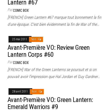
Lantern #67
Par
COMIC BOX
[FRENCH] Green Lantern #67 marque tout bonnement la fin
d’une époque. C’est bien évidemment la fin de War of the…
25 mai 2011
Non
Avant-Première VO: Review Green
Lantern Corps #60
Par
COMIC BOX
[FRENCH] War of the Green Lanterns se poursuit et si on
pouvait avoir l’impression que Hal Jordan et Guy Gardner…
28 avril 2011
Non
Avant-Première VO: Green Lantern:
Emerald Warriors #9