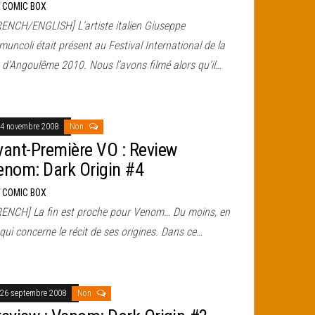
r
COMIC BOX
RENCH/ENGLISH] L’artiste italien Giuseppe
uncoli était présent au Festival International de la
 d’Angoulême 2010. Nous l’avons filmé alors qu’il…
4 novembre 2008
Non
vant-Première VO : Review
enom: Dark Origin #4
r
COMIC BOX
RENCH] La fin est proche pour Venom… Du moins, en
qui concerne le récit de ses origines. Dans ce…
26 septembre 2008
Non