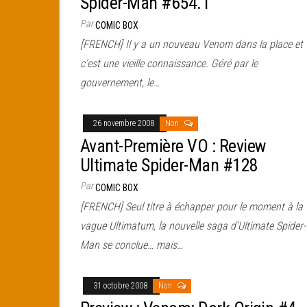
Spider-Man #654.1
Par
COMIC BOX
[FRENCH] Il y a un nouveau Venom dans la place et
c’est une vieille connaissance. Géré par le
gouvernement, le…
26 novembre 2008
Non
Avant-Première VO : Review
Ultimate Spider-Man #128
Par
COMIC BOX
[FRENCH] Seul titre à échapper pour le moment à la
vague Ultimatum, la nouvelle saga d’Ultimate Spider-
Man se conclue… mais…
31 octobre 2008
Non