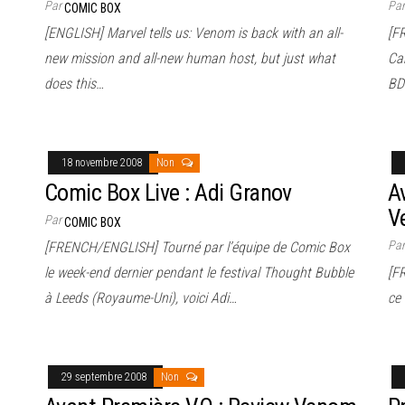
Par
Pa
COMIC BOX
[ENGLISH] Marvel tells us: Venom is back with an all-
[F
new mission and all-new human host, but just what
Cam
does this…
BD
18 novembre 2008
Non
Comic Box Live : Adi Granov
A
V
Par
COMIC BOX
Pa
[FRENCH/ENGLISH] Tourné par l’équipe de Comic Box
le week-end dernier pendant le festival Thought Bubble
[F
à Leeds (Royaume-Uni), voici Adi…
ce 
29 septembre 2008
Non