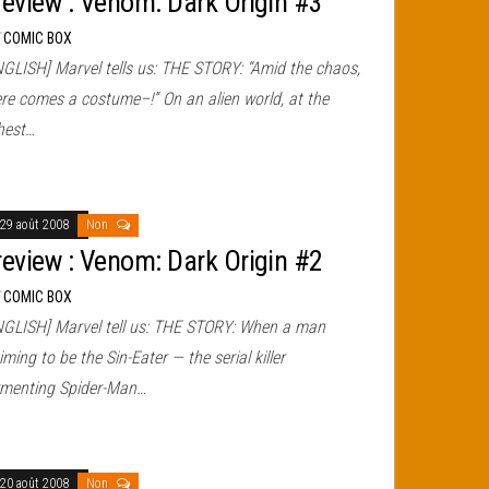
review : Venom: Dark Origin #3
r
COMIC BOX
NGLISH] Marvel tells us: THE STORY: “Amid the chaos,
ere comes a costume–!” On an alien world, at the
hest…
29 août 2008
Non
review : Venom: Dark Origin #2
r
COMIC BOX
NGLISH] Marvel tell us: THE STORY: When a man
iming to be the Sin-Eater — the serial killer
rmenting Spider-Man…
20 août 2008
Non