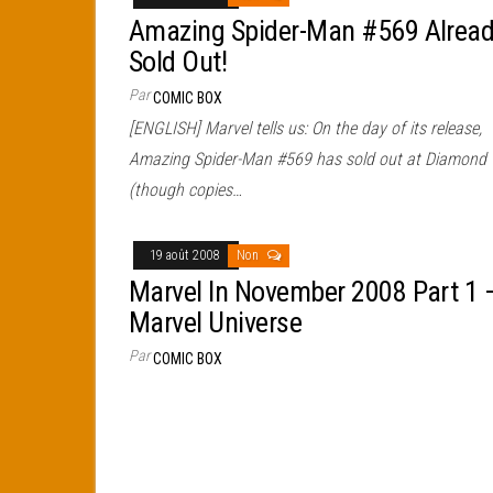
Amazing Spider-Man #569 Alrea
Sold Out!
Par
COMIC BOX
[ENGLISH] Marvel tells us: On the day of its release,
Amazing Spider-Man #569 has sold out at Diamond
(though copies…
19 août 2008
Non
Marvel In November 2008 Part 1 
Marvel Universe
Par
COMIC BOX