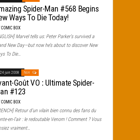
mazing Spider-Man #568 Begins
ew Ways To Die Today!
r
COMIC BOX
GLISH] Marvel tells us: Peter Parker’s survived a
and New Day—but now he’s about to discover New
ys To Die…
24 juin 2008
Non
vant-Goût VO : Ultimate Spider-
an #123
r
COMIC BOX
RENCH] Retour d’un vilain bien connu des fans du
nte-en-l’air : le redoutable Venom ! Comment ? Vous
nsiez vraiment…