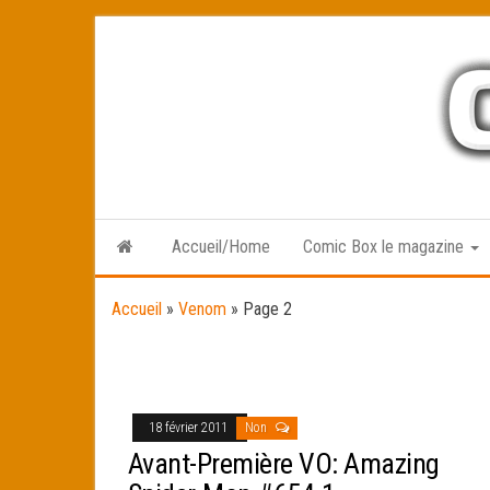
Skip
to
the
content
Accueil/Home
Comic Box le magazine
Accueil
»
Venom
»
Page 2
18 février 2011
Non
Avant-Première VO: Amazing