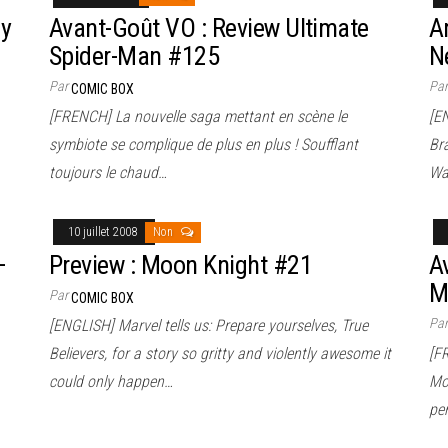
dy
Avant-Goût VO : Review Ultimate
A
Spider-Man #125
N
Par
Pa
COMIC BOX
[FRENCH] La nouvelle saga mettant en scène le
[EN
symbiote se complique de plus en plus ! Soufflant
Br
toujours le chaud…
Wa
10 juillet 2008
Non
–
Preview : Moon Knight #21
A
M
Par
COMIC BOX
Pa
[ENGLISH] Marvel tells us: Prepare yourselves, True
Believers, for a story so gritty and violently awesome it
[F
could only happen…
Mo
pe