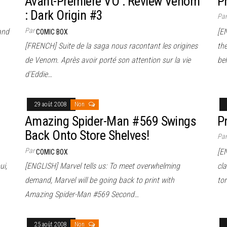
Avant-Première VO : Review Venom
P
: Dark Origin #3
Pa
Par
and
[E
COMIC BOX
[FRENCH] Suite de la saga nous racontant les origines
th
de Venom. Après avoir porté son attention sur la vie
be
d’Eddie…
29 août 2008
Non
Amazing Spider-Man #569 Swings
P
Back Onto Store Shelves!
Pa
Par
[E
COMIC BOX
ui,
[ENGLISH] Marvel tells us: To meet overwhelming
cla
demand, Marvel will be going back to print with
to
Amazing Spider-Man #569 Second…
25 août 2008
Non