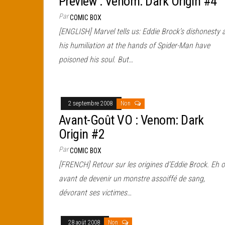
Preview : Venom: Dark Origin #4
Par
COMIC BOX
[ENGLISH] Marvel tells us: Eddie Brock’s dishonesty 
his humiliation at the hands of Spider-Man have
poisoned his soul. But…
2 septembre 2008
Non
Avant-Goût VO : Venom: Dark
Origin #2
Par
COMIC BOX
[FRENCH] Retour sur les origines d’Eddie Brock. Eh o
avant de devenir un monstre assoiffé de sang,
dévorant ses victimes…
28 août 2008
Non