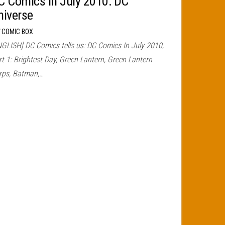
C Comics In July 2010: DC
niverse
r
COMIC BOX
NGLISH] DC Comics tells us: DC Comics In July 2010,
t 1: Brightest Day, Green Lantern, Green Lantern
rps, Batman,…