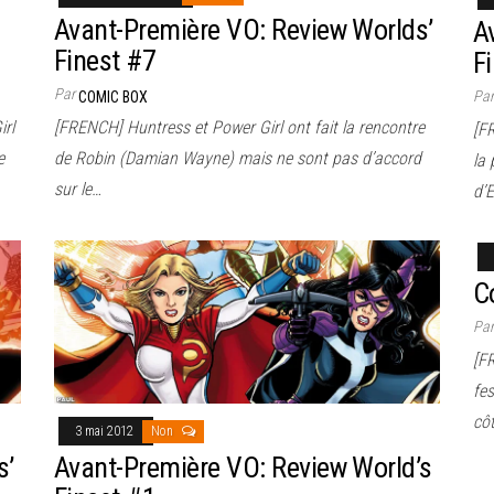
Avant-Première VO: Review Worlds’
A
Finest #7
F
Par
Pa
COMIC BOX
irl
[FRENCH] Huntress et Power Girl ont fait la rencontre
[F
e
de Robin (Damian Wayne) mais ne sont pas d’accord
la 
sur le…
d’
C
Pa
[FR
fes
côt
3 mai 2012
Non
s’
Avant-Première VO: Review World’s