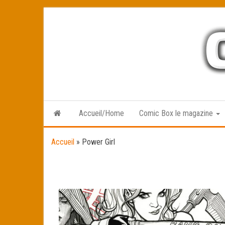
Skip
to
the
content
Accueil/Home
Comic Box le magazine
Accueil
»
Power Girl