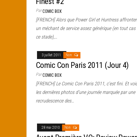
Finest #2
Par
COMIC BOX
[FRENCH] Alors que Power Girl et Huntress affronte
un méchant de service assez générique (en tout cas
ce stade),…
3 juillet 2011
Non
Comic Con Paris 2011 (Jour 4)
Par
COMIC BOX
[FRENCH] Le Comic Con Paris 2011, c’est fini. Et voic
les dernières photos d’une journée marquée par une
recrudescence des…
28 mai 2010
Non