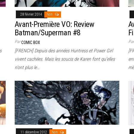
28 février 2014
Non
Avant-Première VO: Review
A
Batman/Superman #8
F
Par
Pa
COMIC BOX
s
[FRENCH] Depuis des années Huntress et Power Girl
[F
vivent cachées. Mais les soucis de Karen font qu’elles
enf
n’ont plus le…
mê
11 décembre 2012
Non