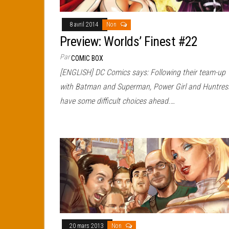
8 avril 2014
Non
Preview: Worlds’ Finest #22
Par
COMIC BOX
[ENGLISH] DC Comics says: Following their team-up
with Batman and Superman, Power Girl and Huntres
have some difficult choices ahead.…
20 mars 2013
Non