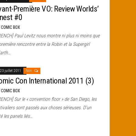
vant-Première VO: Review Worlds’
inest #0
r
COMIC BOX
RENCH] Paul Levitz nous montre ni plus ni moins que
première rencontre entre la Robin et la Supergirl
Earth…
23 juillet 2011
Non
omic Con International 2011 (3)
r
COMIC BOX
ENCH] Sur le « convention floor » de San Diego, les
tivaliers sont passés aux choses sérieuses. D’un
é les panels liés…