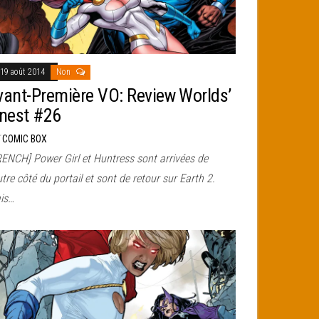
19 août 2014
Non
vant-Première VO: Review Worlds’
inest #26
r
COMIC BOX
RENCH] Power Girl et Huntress sont arrivées de
utre côté du portail et sont de retour sur Earth 2.
is…