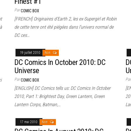
Finest #1
Par
COMIC BOX
nt
[FRENCH] Originaires d’Earth 2, les ex-Supergirl et Robin
 à
de cette terre ont été piégées dans l’univers normal de
DC ces…
19 juillet 2010
Non
DC Comics In October 2010: DC
D
Universe
U
Par
Pa
i
COMIC BOX
[ENGLISH] DC Comics tells us: DC Comics In October
[E
2010, Part 1: Brightest Day, Green Lantern, Green
201
Lantern Corps, Batman,…
La
17 mai 2010
Non