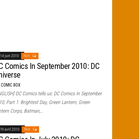
14 juin 2010
Non
C Comics In September 2010: DC
niverse
r
COMIC BOX
NGLISH] DC Comics tells us: DC Comics In September
0, Part 1: Brightest Day, Green Lantern, Green
ntern Corps, Batman,…
19 avril 2010
Non