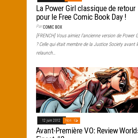
La Power Girl classique de retour
pour le Free Comic Book Day !
Par
COMIC BOX
[FRENCH] Vous aimiez l’ancienne version de Power G
? Celle qui était membre de la Justice Society avant l
relaunch…
12 juin 2012
Non
Avant-Première VO: Review World