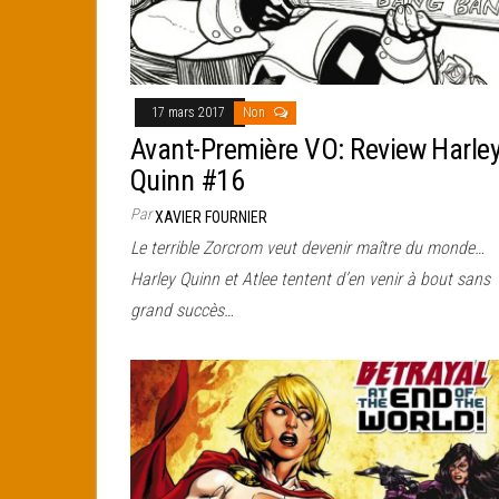
17 mars 2017
Non
Avant-Première VO: Review Harle
Quinn #16
Par
XAVIER FOURNIER
Le terrible Zorcrom veut devenir maître du monde…
Harley Quinn et Atlee tentent d’en venir à bout sans
grand succès…