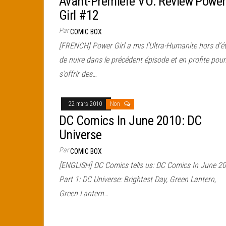
Avant-Première VO: Review Power
Girl #12
Par
COMIC BOX
[FRENCH] Power Girl a mis l’Ultra-Humanite hors d’é
de nuire dans le précédent épisode et en profite pou
s’offrir des…
22 mars 2010
Non
DC Comics In June 2010: DC
Universe
Par
COMIC BOX
[ENGLISH] DC Comics tells us: DC Comics In June 20
Part 1: DC Universe: Brightest Day, Green Lantern,
Green Lantern…
Pagination