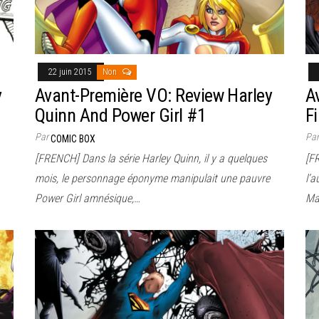
22 juin 2015
Non
y
Avant-Première VO: Review Harley
A
Quinn And Power Girl #1
F
Par
Pa
COMIC BOX
[FRENCH] Dans la série Harley Quinn, il y a quelques
[F
mois, le personnage éponyme manipulait une pauvre
l’a
Power Girl amnésique,…
Ma