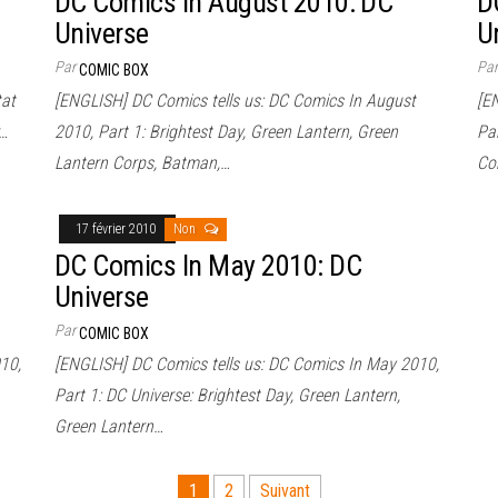
DC Comics In August 2010: DC
D
Universe
U
Par
Pa
COMIC BOX
tat
[ENGLISH] DC Comics tells us: DC Comics In August
[E
r…
2010, Part 1: Brightest Day, Green Lantern, Green
Par
Lantern Corps, Batman,…
Co
17 février 2010
Non
DC Comics In May 2010: DC
Universe
Par
COMIC BOX
10,
[ENGLISH] DC Comics tells us: DC Comics In May 2010,
Part 1: DC Universe: Brightest Day, Green Lantern,
Green Lantern…
1
2
Suivant