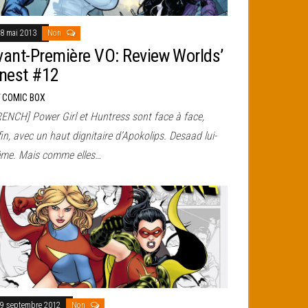
8 mai 2013
Non
vant-Première VO: Review Worlds’
inest #12
r
COMIC BOX
RENCH] Power Girl et Huntress sont face à face,
in, avec un haut dignitaire d’Apokolips. Desaad lui-
me. Mais comme elles…
9 septembre 2012
Non