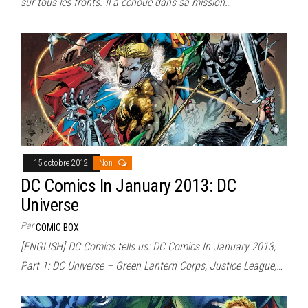
sur tous les fronts. Il a échoué dans sa mission…
15 octobre 2012
Non
DC Comics In January 2013: DC
Universe
Par
COMIC BOX
[ENGLISH] DC Comics tells us: DC Comics In January 2013,
Part 1: DC Universe – Green Lantern Corps, Justice League,…