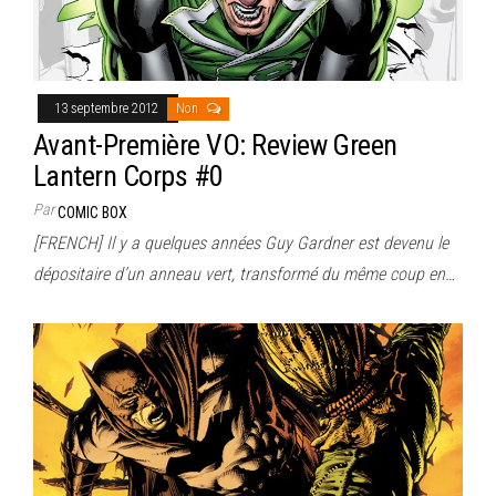
13 septembre 2012
Non
Avant-Première VO: Review Green
Lantern Corps #0
Par
COMIC BOX
[FRENCH] Il y a quelques années Guy Gardner est devenu le
dépositaire d’un anneau vert, transformé du même coup en…