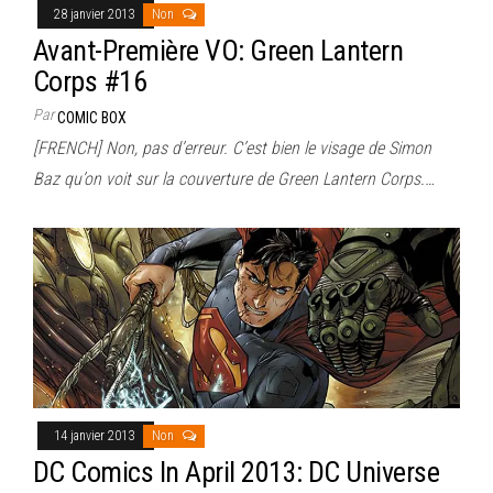
28 janvier 2013
Non
Avant-Première VO: Green Lantern
Corps #16
Par
COMIC BOX
[FRENCH] Non, pas d’erreur. C’est bien le visage de Simon
Baz qu’on voit sur la couverture de Green Lantern Corps.…
14 janvier 2013
Non
DC Comics In April 2013: DC Universe