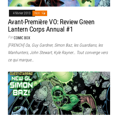
4 février 2013
Non
Avant-Première VO: Review Green
Lantern Corps Annual #1
Par
COMIC BOX
[FRENCH] Oa, Guy Gardner, Simon Baz, les Guardians, les
Manhunters, John Stewart, Kyle Rayner… Tout converge vers
ce qui marque…