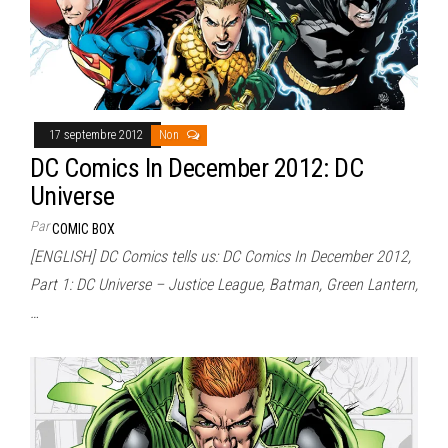
17 septembre 2012
Non
DC Comics In December 2012: DC
Universe
Par
COMIC BOX
[ENGLISH] DC Comics tells us: DC Comics In December 2012,
Part 1: DC Universe – Justice League, Batman, Green Lantern,
…