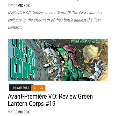
Par
COMIC BOX
[ENGLISH] DC Comics says: « Wrath Of The First Lantern »
epilogue! In the aftermath of their battle against the First
Lantern…
16 avril 2013
Non
Avant-Première VO: Review Green
Lantern Corps #19
Par
COMIC BOX