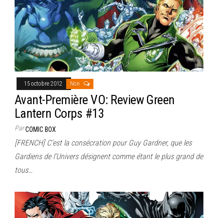
15 octobre 2012
Non
Avant-Première VO: Review Green
Lantern Corps #13
Par
COMIC BOX
[FRENCH] C’est la consécration pour Guy Gardner, que les
Gardiens de l’Univers désignent comme étant le plus grand de
tous…