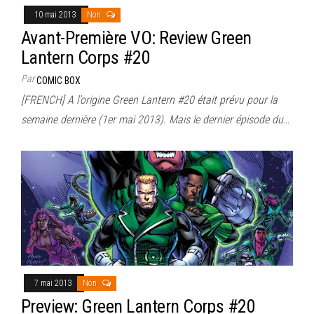
10 mai 2013
Non
Avant-Première VO: Review Green
Lantern Corps #20
Par
COMIC BOX
[FRENCH] A l’origine Green Lantern #20 était prévu pour la
semaine dernière (1er mai 2013). Mais le dernier épisode du…
7 mai 2013
Non
Preview: Green Lantern Corps #20