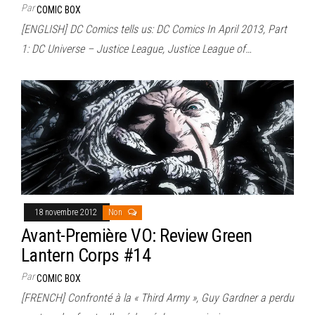
Par
COMIC BOX
[ENGLISH] DC Comics tells us: DC Comics In April 2013, Part
1: DC Universe – Justice League, Justice League of…
18 novembre 2012
Non
Avant-Première VO: Review Green
Lantern Corps #14
Par
COMIC BOX
[FRENCH] Confronté à la « Third Army », Guy Gardner a perdu