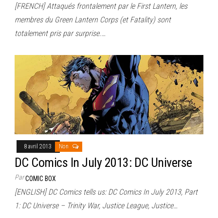
[FRENCH] Attaqués frontalement par le First Lantern, les
membres du Green Lantern Corps (et Fatality) sont
totalement pris par surprise.…
8 avril 2013
Non
DC Comics In July 2013: DC Universe
Par
COMIC BOX
[ENGLISH] DC Comics tells us: DC Comics In July 2013, Part
1: DC Universe – Trinity War, Justice League, Justice…