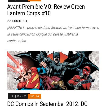
Avant-Première VO: Review Green
Lantern Corps #10
Par
COMIC BOX
[FRENCH] Le procès de John Stewart arrive à son terme, avec
la seule conclusion logique qui puisse justifier la
continuation…
11 juin 2012
Non
DC Comics In September 2012: DC