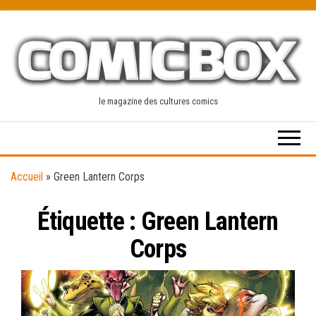
Skip
to
the
content
le magazine des cultures comics
Accueil
»
Green Lantern Corps
Étiquette :
Green Lantern
Corps