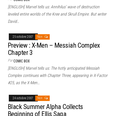
[ENGLISH] Marvel tells us: Annihilus’ wave of destruction
leveled entire worlds of the Kree and Skrull Empire. But writer
David…
25 octobre 2007
Non
Preview : X-Men – Messiah Complex
Chapter 3
Par
COMIC BOX
[ENGLISH] Marvel tells us: The hotly anticipated Messiah
Complex continues with Chapter Three, appearing in X-Factor
#25, as the X-Men…
24 octobre 2007
Non
Black Summer Alpha Collects
Beginning of Ellis Saga