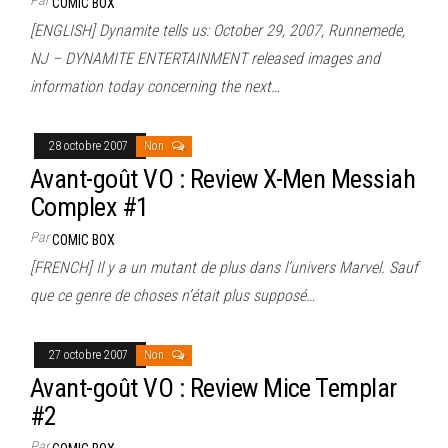
COMIC BOX
[ENGLISH] Dynamite tells us: October 29, 2007, Runnemede,
NJ – DYNAMITE ENTERTAINMENT released images and
information today concerning the next…
28 octobre 2007
Non
Avant-goût VO : Review X-Men Messiah
Complex #1
Par
COMIC BOX
[FRENCH] Il y a un mutant de plus dans l’univers Marvel. Sauf
que ce genre de choses n’était plus supposé…
27 octobre 2007
Non
Avant-goût VO : Review Mice Templar
#2
Par