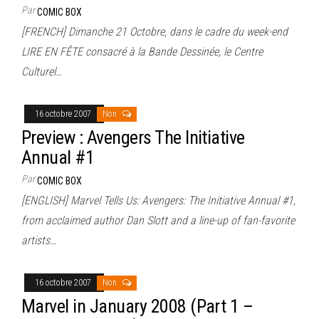
Par
COMIC BOX
[FRENCH] Dimanche 21 Octobre, dans le cadre du week-end
LIRE EN FÊTE consacré à la Bande Dessinée, le Centre
Culturel…
16 octobre 2007
Non
Preview : Avengers The Initiative
Annual #1
Par
COMIC BOX
[ENGLISH] Marvel Tells Us: Avengers: The Initiative Annual #1,
from acclaimed author Dan Slott and a line-up of fan-favorite
artists…
16 octobre 2007
Non
Marvel in January 2008 (Part 1 –