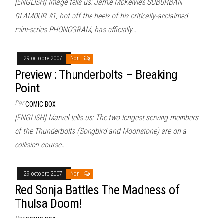
[ENGLISH] Image tells us: Jamie McKelvie’s SUBURBAN
GLAMOUR #1, hot off the heels of his critically-acclaimed
mini-series PHONOGRAM, has officially…
29 octobre 2007
Non
Preview : Thunderbolts – Breaking
Point
Par
COMIC BOX
[ENGLISH] Marvel tells us: The two longest serving members
of the Thunderbolts (Songbird and Moonstone) are on a
collision course…
29 octobre 2007
Non
Red Sonja Battles The Madness of
Thulsa Doom!
Par