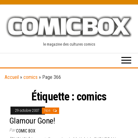
Skip
to
the
content
le magazine des cultures comics
Accueil
»
comics
»
Page 366
Étiquette :
comics
29 octobre 2007
Non
Glamour Gone!
Par
COMIC BOX