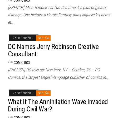
COMIC BOX
[FRENCH] Mice Templar est l’un des titres les plus originaux
d’Image. Une histoire d’Heroic Fantasy dans laquelle les héros
et…
26 octobre 2007
Non
DC Names Jerry Robinson Creative
Consultant
Par
COMIC BOX
[ENGLISH] DC tells us: New York, NY – October, 26 – DC
Comics, the largest English-language publisher of comics in…
25 octobre 2007
Non
What If The Annihilation Wave Invaded
During Civil War?
Par
COMIC BOX