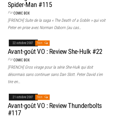
Spider-Man #115
Par
COMIC BOX
[FRENCH] Suite de la saga « The Death of a Goblin » qui voit
Peter en prise avec Norman Osborn (au cas…
22 octobre 2007
Non
Avant-goût VO : Review She-Hulk #22
Par
COMIC BOX
[FRENCH] Gros virage pour la série She-Hulk qui doit
désormais sans continuer sans Dan Slott. Peter David s’en
tire en…
21 octobre 2007
Non
Avant-goût VO : Review Thunderbolts
#117