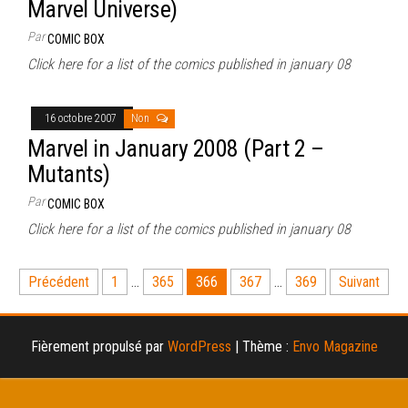
Marvel Universe)
Par
COMIC BOX
Click here for a list of the comics published in january 08
16 octobre 2007
Non
Marvel in January 2008 (Part 2 –
Mutants)
Par
COMIC BOX
Click here for a list of the comics published in january 08
Pagination
Précédent
1
…
365
366
367
…
369
Suivant
des
publications
Fièrement propulsé par
WordPress
|
Thème :
Envo Magazine