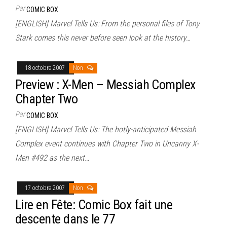
Par
COMIC BOX
[ENGLISH] Marvel Tells Us: From the personal files of Tony
Stark comes this never before seen look at the history…
18 octobre 2007
Non
Preview : X-Men – Messiah Complex
Chapter Two
Par
COMIC BOX
[ENGLISH] Marvel Tells Us: The hotly-anticipated Messiah
Complex event continues with Chapter Two in Uncanny X-
Men #492 as the next…
17 octobre 2007
Non
Lire en Fête: Comic Box fait une
descente dans le 77