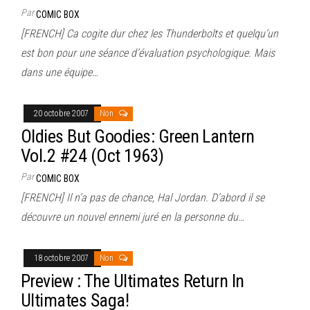
Par
COMIC BOX
[FRENCH] Ca cogite dur chez les Thunderbolts et quelqu’un
est bon pour une séance d’évaluation psychologique. Mais
dans une équipe…
20 octobre 2007
Non
Oldies But Goodies: Green Lantern
Vol.2 #24 (Oct 1963)
Par
COMIC BOX
[FRENCH] Il n’a pas de chance, Hal Jordan. D’abord il se
découvre un nouvel ennemi juré en la personne du…
18 octobre 2007
Non
Preview : The Ultimates Return In
Ultimates Saga!