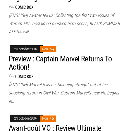
Par
COMIC BOX
[ENGLISH] Avatar tell us: Collecting the first two issues of
Warren Ellis’ acclaimed masked hero series, BLACK SUMMER
ALPHA will…
23 octobre 2007
Non
Preview : Captain Marvel Returns To
Action!
Par
COMIC BOX
[ENGLISH] Marvel tells us: Spinning straight out of his
shocking return in Civil War, Captain Marvel’s new life begins
in…
23 octobre 2007
Non
Avant-goût VO : Review Ultimate