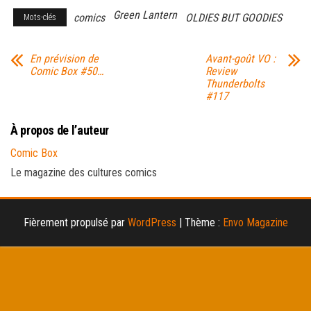
Green Lantern
comics
OLDIES BUT GOODIES
Mots-clés
En prévision de
Avant-goût VO :
Comic Box #50…
Review
Thunderbolts
#117
À propos de l’auteur
Comic Box
Le magazine des cultures comics
Fièrement propulsé par
WordPress
|
Thème :
Envo Magazine