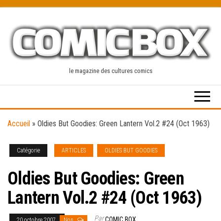
Skip
to
the
content
le magazine des cultures comics
Accueil
»
Oldies But Goodies: Green Lantern Vol.2 #24 (Oct 1963)
Catégorie
ARTICLES
OLDIES BUT GOODIES
Oldies But Goodies: Green
Lantern Vol.2 #24 (Oct 1963)
Par
COMIC BOX
20 octobre 2007
Non