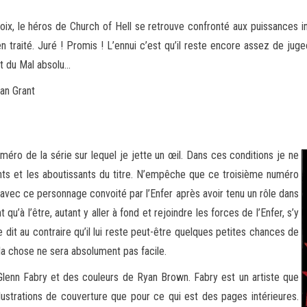
ix, le héros de Church of Hell se retrouve confronté aux puissances infer
n traité. Juré ! Promis ! L’ennui c’est qu’il reste
encore assez de jugeot
t du Mal absolu…
lan Grant
uméro de la série sur lequel je jette un œil. Dans ces conditions je ne
nts et les aboutissants du titre. N’empêche que ce troisième numéro
se avec ce personnage convoité par l’Enfer après avoir tenu un rôle dans
 qu’à l’être, autant y aller à fond et rejoindre les forces de l’Enfer, s’y
e dit au contraire qu’il lui reste peut-être quelques petites chances de
 la chose ne sera absolument pas facile.
Glenn Fabry et des couleurs de Ryan Brown. Fabry est un artiste que
llustrations de couverture que pour ce qui est des pages intérieures.