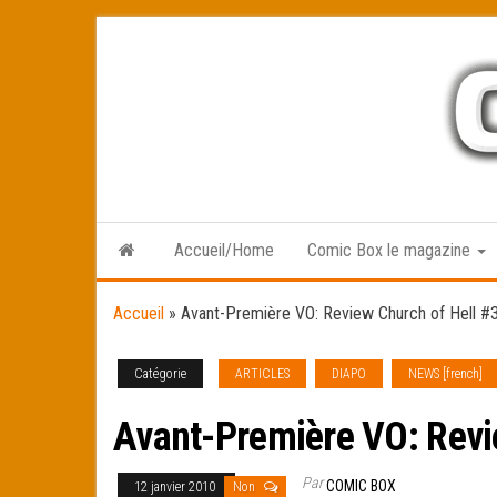
Skip
to
the
content
Accueil/Home
Comic Box le magazine
Accueil
»
Avant-Première VO: Review Church of Hell #
Catégorie
ARTICLES
DIAPO
NEWS [french]
Avant-Première VO: Revi
Par
COMIC BOX
12 janvier 2010
Non