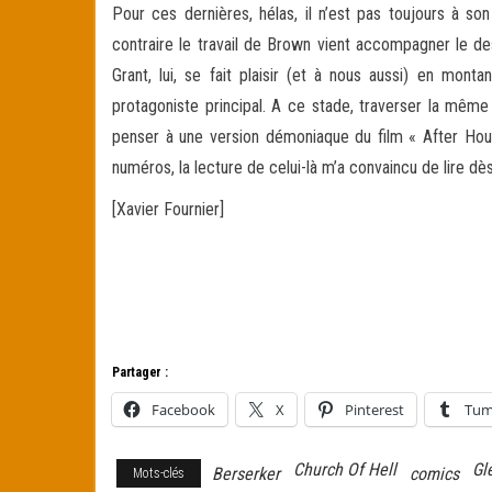
Pour ces dernières, hélas, il n’est pas toujours à so
contraire le travail de Brown vient accompagner le de
Grant, lui, se fait plaisir (et à nous aussi) en mon
protagoniste principal. A ce stade, traverser la même
penser à une version démoniaque du film « After Hour
numéros, la lecture de celui-là m’a convaincu de lire d
[Xavier Fournier]
Partager :
Facebook
X
Pinterest
Tum
Church Of Hell
Gl
Berserker
comics
Mots-clés