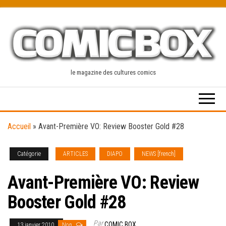
Skip
to
the
content
le magazine des cultures comics
Accueil
»
Avant-Première VO: Review Booster Gold #28
Catégorie
ARTICLES
DIAPO
NEWS [french]
Avant-Première VO: Review
Booster Gold #28
Par
COMIC BOX
13 janvier 2010
Non