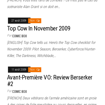
[FRENCH] Vous êtes fans de zombies ? Ce n’est pas le cas du
scénariste Alan Grant si on doit en…
27 août 2009
Non
Top Cow In November 2009
Par
COMIC BOX
[ENGLISH] Top Cow tells us: Here’s the Top Cow checklist for
November 2009: Pilot Season, Berserker, Cyberforce/Hunter-
Killer, The Darkness, Witchblade,…
11 août 2009
Non
Avant-Première VO: Review Berserker
#2
Par
COMIC BOX
[FRENCH] Deux vétérans de l’armée américaine sont en proie
à des crises de folie meurtrière au cours desquelles, en prime,