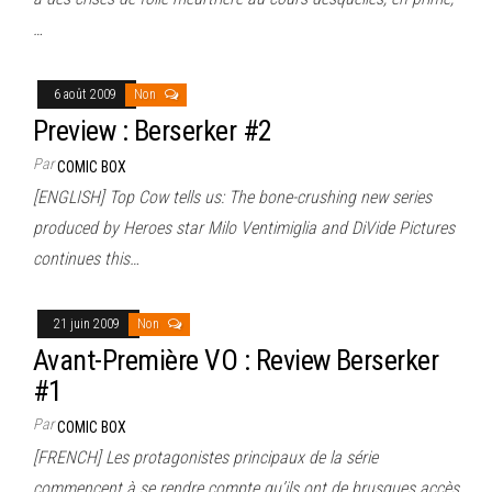
…
6 août 2009
Non
Preview : Berserker #2
Par
COMIC BOX
[ENGLISH] Top Cow tells us: The bone-crushing new series
produced by Heroes star Milo Ventimiglia and DiVide Pictures
continues this…
21 juin 2009
Non
Avant-Première VO : Review Berserker
#1
Par
COMIC BOX
[FRENCH] Les protagonistes principaux de la série
commencent à se rendre compte qu’ils ont de brusques accès