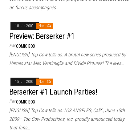
de fureur, accompagnés…
18 juin 2009
Non
Preview: Berserker #1
Par
COMIC BOX
[ENGLISH] Top Cow tells us: A brutal new series produced by
Heroes star Milo Ventimiglia and DiVide Pictures! The lives…
15 juin 2009
Non
Berserker #1 Launch Parties!
Par
COMIC BOX
[ENGLISH] Top Cow tells us: LOS ANGELES, Calif., June 15th
2009– Top Cow Productions, Inc. proudly announced today
that fans…