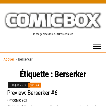
Skip
to
the
content
le magazine des cultures comics
Accueil
»
Berserker
Étiquette :
Berserker
15 juin 2010
Non
Preview: Berserker #6
Par
COMIC BOX