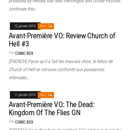
produced by Heroes star Milo Ventimiglia and DiVide Pictures
continues this…
12 janvier 2010
Non
Avant-Première VO: Review Church of
Hell #3
Par
COMIC BOX
[FRENCH] Parce qu’il a fait les mauvais choix, le héros de
Church of Hell se retrouve confronté aux puissances
infernales…
11 janvier 2010
Non
Avant-Première VO: The Dead:
Kingdom Of The Flies GN
Par
COMIC BOX