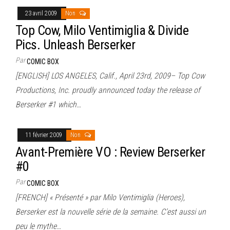
23 avril 2009
Non
Top Cow, Milo Ventimiglia & Divide
Pics. Unleash Berserker
Par
COMIC BOX
[ENGLISH] LOS ANGELES, Calif., April 23rd, 2009– Top Cow
Productions, Inc. proudly announced today the release of
Berserker #1 which…
11 février 2009
Non
Avant-Première VO : Review Berserker
#0
Par
COMIC BOX
[FRENCH] « Présenté » par Milo Ventimiglia (Heroes),
Berserker est la nouvelle série de la semaine. C’est aussi un
peu le mythe…