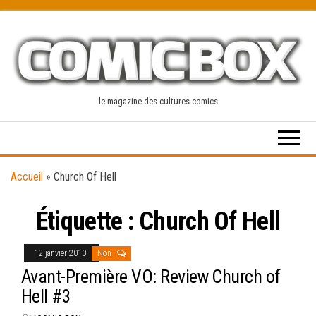
Skip
to
the
content
le magazine des cultures comics
Accueil
»
Church Of Hell
Étiquette :
Church Of Hell
12 janvier 2010
Non
Avant-Première VO: Review Church of
Hell #3