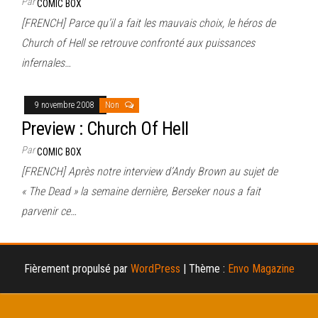
Par
COMIC BOX
[FRENCH] Parce qu’il a fait les mauvais choix, le héros de
Church of Hell se retrouve confronté aux puissances
infernales…
9 novembre 2008
Non
Preview : Church Of Hell
Par
COMIC BOX
[FRENCH] Après notre interview d’Andy Brown au sujet de
« The Dead » la semaine dernière, Berseker nous a fait
parvenir ce…
Fièrement propulsé par
WordPress
|
Thème :
Envo Magazine