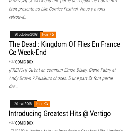
[FRENCH] Ce week-end une partie de l’équipe de Comic Box
était présente au Lille Comics Festival. Nous y avons
retrouvé…
30 octobre 2008
Non
The Dead : Kingdom Of Flies En France
Ce Week-End
Par
COMIC BOX
[FRENCH] Qu’ont en commun Simon Bisley, Glenn Fabry et
Andy Brown ? Plusieurs choses. D’une part ils font partie
des…
20 mai 2008
Non
Introducing Greatest Hits @ Vertigo
Par
COMIC BOX