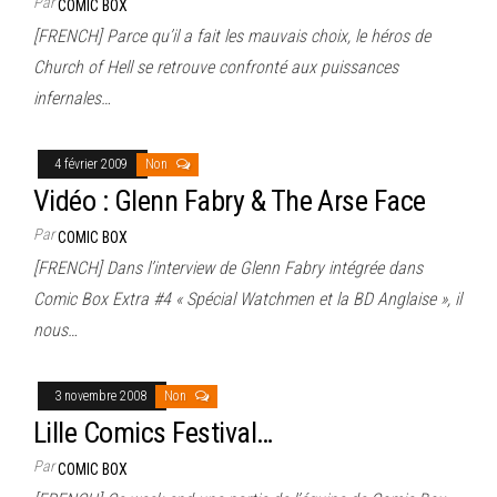
Par
COMIC BOX
[FRENCH] Parce qu’il a fait les mauvais choix, le héros de
Church of Hell se retrouve confronté aux puissances
infernales…
4 février 2009
Non
Vidéo : Glenn Fabry & The Arse Face
Par
COMIC BOX
[FRENCH] Dans l’interview de Glenn Fabry intégrée dans
Comic Box Extra #4 « Spécial Watchmen et la BD Anglaise », il
nous…
3 novembre 2008
Non
Lille Comics Festival…
Par
COMIC BOX