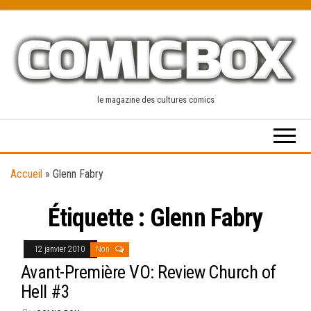
Skip
to
the
content
le magazine des cultures comics
Accueil
»
Glenn Fabry
Étiquette :
Glenn Fabry
12 janvier 2010
Non
Avant-Première VO: Review Church of
Hell #3