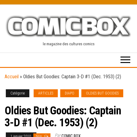
Skip
to
the
content
le magazine des cultures comics
Accueil
»
Oldies But Goodies: Captain 3-D #1 (Dec. 1953) (2)
Catégorie
ARTICLES
DIAPO
OLDIES BUT GOODIES
Oldies But Goodies: Captain
3-D #1 (Dec. 1953) (2)
Par
COMIC BOX
1 janvier 2010
Non