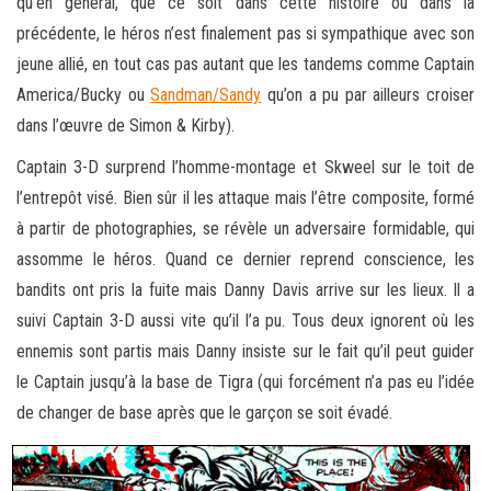
qu’en général, que ce soit dans cette histoire ou dans la
précédente, le héros n’est finalement pas si sympathique avec son
jeune allié, en tout cas pas autant que les tandems comme Captain
America/Bucky ou
Sandman/Sandy
qu’on a pu par ailleurs croiser
dans l’œuvre de Simon & Kirby).
Captain 3-D surprend l’homme-montage et Skweel sur le toit de
l’entrepôt visé. Bien sûr il les attaque mais l’être composite, formé
à partir de photographies, se révèle un adversaire formidable, qui
assomme le héros. Quand ce dernier reprend conscience, les
bandits ont pris la fuite mais Danny Davis arrive sur les lieux. Il a
suivi Captain 3-D aussi vite qu’il l’a pu. Tous deux ignorent où les
ennemis sont partis mais Danny insiste sur le fait qu’il peut guider
le Captain jusqu’à la base de Tigra (qui forcément n’a pas eu l’idée
de changer de base après que le garçon se soit évadé.