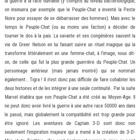
la guerre à la race humaine (y compris au niveau bactériologique,
on insinuera par exemple que le Peuple-Chat a inventé la Peste
Noire pour essayer de se débarrasser des hommes). Mais avec le
temps le Peuple-Chat (ou au moins une faction) a décider de
tourner le dos à la paix. La savante et ses congénères sauvent la
vie de Greer Nelson en lui faisant suivre un rituel magique qui la
transforme littéralement en une femme-chat, à l’image, nous dit-
on, de celle qui fut la plus grande guerrière du Peuple-Chat. Un
personnage antérieur (mais jamais montré) qui se nommait
également… Tigra ! Il n’est donc pas difficile de faire cohabiter les
deux histoires et de les intégrer à une seule continuité.. Par la suite
Marvel établira que son Peuple-Chat a été créé au Moyen-Age. Il
ne peut donc avoir livré la guerre à une autre race 50000 ans dans
le passé, mais globalement la compatibilité est trop grande pour
être ignoré. Les aventures de Captain 3-D sont donc non
seulement l’inspiration majeure qui a mené à la création de 3-D-