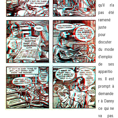
qu’il n’a
pas été
ramené
juste
pour
discuter
du mode
d’emploi
de ses
apparitio
ns. Il est
prompt à
demande
r à Danny
ce qui ne
va pas.