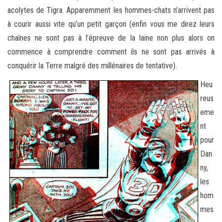
acolytes de Tigra. Apparemment les hommes-chats n’arrivent pas
à courir aussi vite qu’un petit garçon (enfin vous me direz leurs
chaînes ne sont pas à l’épreuve de la laine non plus alors on
commence à comprendre comment ils ne sont pas arrivés à
conquérir la Terre malgré des millénaires de tentative).
Heu
reus
eme
nt
pour
Dan
ny,
les
hom
mes