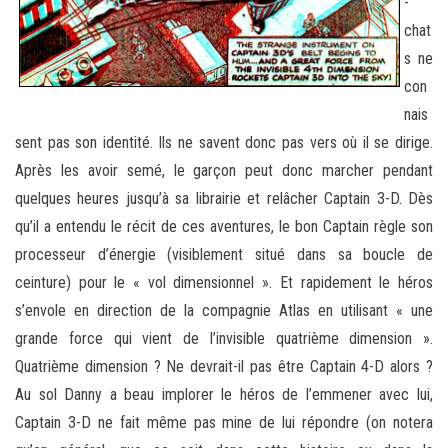
-
chat
s ne
con
nais
sent pas son identité. Ils ne savent donc pas vers où il se dirige.
Après les avoir semé, le garçon peut donc marcher pendant
quelques heures jusqu’à sa librairie et relâcher Captain 3-D. Dès
qu’il a entendu le récit de ces aventures, le bon Captain règle son
processeur d’énergie (visiblement situé dans sa boucle de
ceinture) pour le « vol dimensionnel ». Et rapidement le héros
s’envole en direction de la compagnie Atlas en utilisant « une
grande force qui vient de l’invisible quatrième dimension ».
Quatrième dimension ? Ne devrait-il pas être Captain 4-D alors ?
Au sol Danny a beau implorer le héros de l’emmener avec lui,
Captain 3-D ne fait même pas mine de lui répondre (on notera