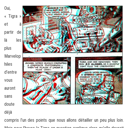
Oui,
« Tigra »
et à
partir de
là les
plus
Marvelop
hiles
d’entre
vous
auront
sans
doute
déjà
compris l’un des points que nous allons détailler un peu plus loin.