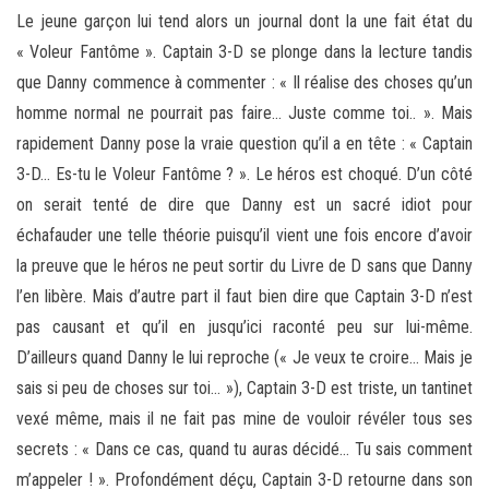
Le jeune garçon lui tend alors un journal dont la une fait état du
« Voleur Fantôme ». Captain 3-D se plonge dans la lecture tandis
que Danny commence à commenter : « Il réalise des choses qu’un
homme normal ne pourrait pas faire… Juste comme toi.. ». Mais
rapidement Danny pose la vraie question qu’il a en tête : « Captain
3-D… Es-tu le Voleur Fantôme ? ». Le héros est choqué. D’un côté
on serait tenté de dire que Danny est un sacré idiot pour
échafauder une telle théorie puisqu’il vient une fois encore d’avoir
la preuve que le héros ne peut sortir du Livre de D sans que Danny
l’en libère. Mais d’autre part il faut bien dire que Captain 3-D n’est
pas causant et qu’il en jusqu’ici raconté peu sur lui-même.
D’ailleurs quand Danny le lui reproche (« Je veux te croire… Mais je
sais si peu de choses sur toi… »), Captain 3-D est triste, un tantinet
vexé même, mais il ne fait pas mine de vouloir révéler tous ses
secrets : « Dans ce cas, quand tu auras décidé… Tu sais comment
m’appeler ! ». Profondément déçu, Captain 3-D retourne dans son