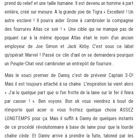
prend du relief et une taille humaine. Il est devenu un homme à part
entière, créé sur mesure. A la grande joie de Tigra « Excellent ! Un
autre esclave ! Il pourra aider Grone à cambrioler la compagnie
des fourrures Atlas ce soir ! ». Une cible qui ne manque pas de
piquant car à la même époque Atlas était le nom d’un ancien
employeur de Joe Simon et Jack Kirby. C’est sous ce label
qu’opérait Marvel ! Passé ce clin d’œil on se demandera pourquoi
un Peuple-Chat veut cambrioler un entrepôt de fourrure…
Mais le souci premier de Danny, c’est de prévenir Captain 3-D!
Mais il est toujours attaché à sa chaîne. L’inspiration lui vient alors
« J’ai lu quelque part que si l’on frotte de la laine sur le fer il finira
par casser ! ». Ben voyons. Bon ok vous viendrez à bout de
n’importe quel acier si vous frottez quelque chose ASSEZ
LONGTEMPS pour ça. Mais il suffit à Danny de quelques instants
de ce procédé révolutionnaire à base de laine pour que la lourde
chaîne cède. Et Danny arrive à prendre la fuite, talonné par les