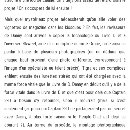
attaché à une lourde chaîne. On a déjà pris assez de retard dans le
projet ! On s’occupera de lui ensuite !
Mais quel mystérieux projet nécessiterait qu’on aille voler des
vignettes de magazine dans les kiosques ? En fait, les ravisseurs
de Danny sont arrivés à copier la technologie du Livre D et à
l’inverser. Skweel, aidé d’un complice nommé Grone, crée ainsi un
pantin à base de plusieurs photographies (on en déduira que
chaque bout provient d’une photo différente, correspondant à
l’image d’un spécialiste au talent précis). Tigra et ses complices
enfilent ensuite des lunettes stéréo qui ont été chargées avec la
même force vitale que le Livre de D. Danny en déduit qu’il y a de la
force vitale dans le Livre de D et que c’est pour cela que Captain
3-D a besoin d’y retourner, sinon il mourrait (mais si c’est
seulement ça, pourquoi Captain 3-D ne partagerait-il pas ce secret
avec Danny, à plus forte raison si le Peuple-Chat est déjà au
courant ?). Au terme du procédé, le montage photographique