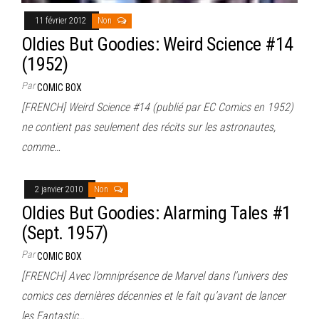
11 février 2012
Non
Oldies But Goodies: Weird Science #14
(1952)
Par
COMIC BOX
[FRENCH] Weird Science #14 (publié par EC Comics en 1952)
ne contient pas seulement des récits sur les astronautes,
comme…
2 janvier 2010
Non
Oldies But Goodies: Alarming Tales #1
(Sept. 1957)
Par
COMIC BOX
[FRENCH] Avec l’omniprésence de Marvel dans l’univers des
comics ces dernières décennies et le fait qu’avant de lancer
les Fantastic…