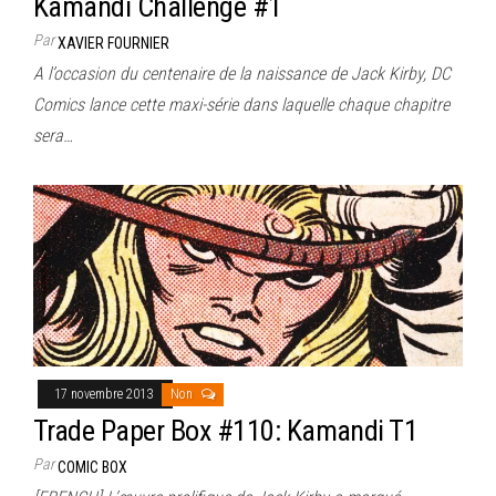
Kamandi Challenge #1
Par
XAVIER FOURNIER
A l’occasion du centenaire de la naissance de Jack Kirby, DC
Comics lance cette maxi-série dans laquelle chaque chapitre
sera…
17 novembre 2013
Non
Trade Paper Box #110: Kamandi T1
Par
COMIC BOX