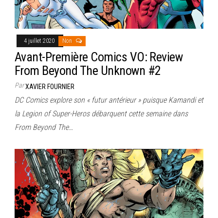
4 juillet 2020
Non
Avant-Première Comics VO: Review
From Beyond The Unknown #2
Par
XAVIER FOURNIER
DC Comics explore son « futur antérieur » puisque Kamandi et
la Legion of Super-Heros débarquent cette semaine dans
From Beyond The…