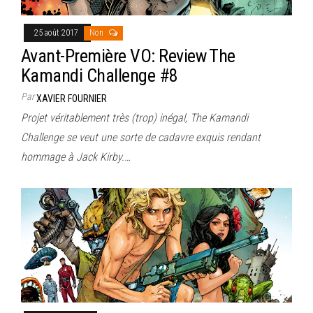
25 août 2017
Non
Avant-Première VO: Review The
Kamandi Challenge #8
Par
XAVIER FOURNIER
Projet véritablement très (trop) inégal, The Kamandi
Challenge se veut une sorte de cadavre exquis rendant
hommage à Jack Kirby.…