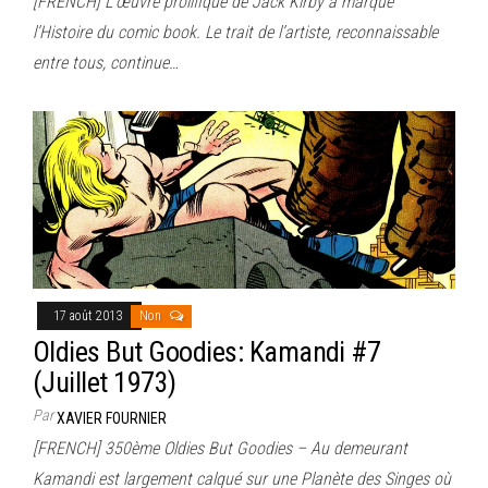
[FRENCH] L’œuvre prolifique de Jack Kirby a marqué
l’Histoire du comic book. Le trait de l’artiste, reconnaissable
entre tous, continue…
17 août 2013
Non
Oldies But Goodies: Kamandi #7
(Juillet 1973)
Par
XAVIER FOURNIER
[FRENCH] 350ème Oldies But Goodies – Au demeurant
Kamandi est largement calqué sur une Planète des Singes où