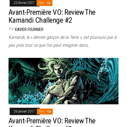
23 février 2017
Non
Avant-Première VO: Review The
Kamandi Challenge #2
Par
XAVIER FOURNIER
Kamandi, le « dernier garçon de la Terre », est poursuivi par à
peu près tout ce que l’on peut imaginer dans…
26 janvier 2017
Non
Avant-Première VO: Review The