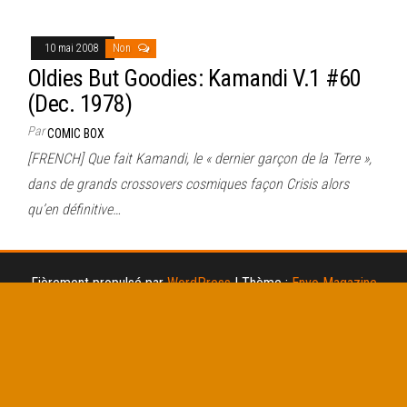
10 mai 2008
Non
Oldies But Goodies: Kamandi V.1 #60
(Dec. 1978)
Par
COMIC BOX
[FRENCH] Que fait Kamandi, le « dernier garçon de la Terre »,
dans de grands crossovers cosmiques façon Crisis alors
qu’en définitive…
Fièrement propulsé par
WordPress
|
Thème :
Envo Magazine