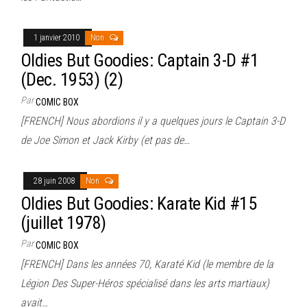
1 janvier 2010
Non
Oldies But Goodies: Captain 3-D #1
(Dec. 1953) (2)
Par
COMIC BOX
[FRENCH] Nous abordions il y a quelques jours le Captain 3-D
de Joe Simon et Jack Kirby (et pas de…
28 juin 2008
Non
Oldies But Goodies: Karate Kid #15
(juillet 1978)
Par
COMIC BOX
[FRENCH] Dans les années 70, Karaté Kid (le membre de la
Légion Des Super-Héros spécialisé dans les arts martiaux)
avait…