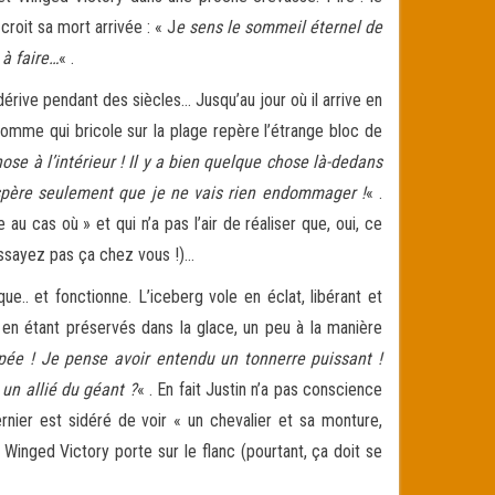
roit sa mort arrivée : « J
e sens le sommeil éternel de
 à faire…
« .
dérive pendant des siècles… Jusqu’au jour où il arrive en
mme qui bricole sur la plage repère l’étrange bloc de
hose à l’intérieur ! Il y a bien quelque chose là-dedans
’espère seulement que je ne vais rien endommager !
« .
 cas où » et qui n’a pas l’air de réaliser que, oui, ce
essayez pas ça chez vous !)…
ue.. et fonctionne. L’iceberg vole en éclat, libérant et
out en étant préservés dans la glace, un peu à la manière
ée ! Je pense avoir entendu un tonnerre puissant !
 un allié du géant ?
« . En fait Justin n’a pas conscience
rnier est sidéré de voir « un chevalier et sa monture,
 Winged Victory porte sur le flanc (pourtant, ça doit se