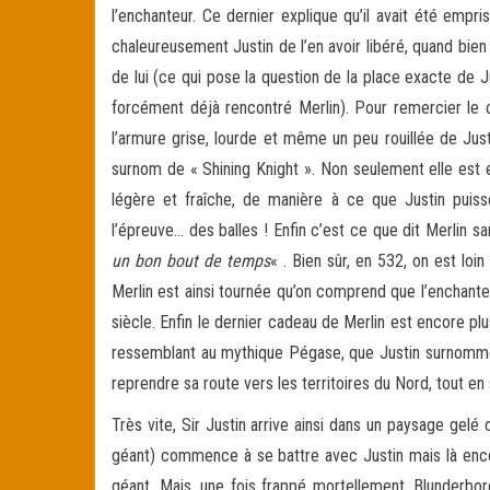
l’enchanteur. Ce dernier explique qu’il avait été emp
chaleureusement Justin de l’en avoir libéré, quand bien 
de lui (ce qui pose la question de la place exacte de Ju
forcément déjà rencontré Merlin). Pour remercier le c
l’armure grise, lourde et même un peu rouillée de Justi
surnom de « Shining Knight ». Non seulement elle est en
légère et fraîche, de manière à ce que Justin puis
l’épreuve… des balles ! Enfin c’est ce que dit Merlin 
un bon bout de temps
« . Bien sûr, en 532, on est lo
Merlin est ainsi tournée qu’on comprend que l’enchanteu
siècle. Enfin le dernier cadeau de Merlin est encore plu
ressemblant au mythique Pégase, que Justin surnomme
reprendre sa route vers les territoires du Nord, tout en 
Très vite, Sir Justin arrive ainsi dans un paysage ge
géant) commence à se battre avec Justin mais là encor
géant. Mais, une fois frappé mortellement, Blunderbo