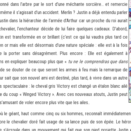
risonné dans l’arbre par le sort d’une méchante sorcière… et remercie
même il s’agissait d’un accident. Merlin ? Justin a déjà entendu parler
stin dans la hiérarchie de l’armée d’Arthur car un proche du roi aurait
hevalier, l’enchanteur décide de lui faire quelques cadeaux. D’abord,
n est transformée en or brillant (c’est ce qui lui vaudra plus tard ce
 or mais elle est désormais d’une nature spéciale : elle est à la fois
se la porter sans désagrément. Plus encore : Elle est également à
sans en expliquer beaucoup plus que «
tu ne le comprendras que dans
in de se douter de ce que seront les armes à feu mais la remarque de
r sait que son nouvel ami est destiné, plus tard, à vivre dans un autre
s spectaculaire : le cheval gris Victory est changé un étalon blanc ailé
 du coup « Winged Victory ». Avec ces nouveaux atouts, Justin peut
s’amusant de voler encore plus vite que les ailes..
lé où le géant, haut comme cinq ou six hommes, reconnaît immédiatemen
e le chevalier doré fait usage de sa lance puis de son épée. Le héros 
re s’écroule dans un mouvement qui fait que son pied projette Justin 