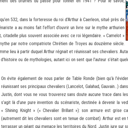
tement des brumes du passé pour tonner en 1941 ? Pour le savoir,
qu’en 532, dans la forteresse du roi d’Arthur à Caerleon, situé près de
ariste a au moins fait l’effort d’ouvrir un livre sur le mythe arthurien
t, citadelle plus souvent associée avec ce roi légendaire. « Camelot »
le mythe par notre compatriote Chrétien de Troyes au douzième siècle.
mme lieu à partir duquel Arthur régnait et réunissait ses chevaliers. Aut
r d’histoire ou de mythologies, autant ici on sent que l’auteur s’était qu
On évite également de nous parler de Table Ronde (bien qu’à l’éviden
réunissant ses principaux chevaliers (Lancelot, Galahad, Gauvain…) dans la 
Justin, dont vous ne vous trouverez sans doute aucune trace dans les d
s’agit là d’une pure invention du scénariste, destinée à devenir la vedet
« Shining Knight » (« Chevalier Brillant »): son armure est grise 
(autrement dit les chevaliers sont en tenue de combat). Arthur est en t
terrasser un géant qui menace les territoires du Nord. Justin jure sur 