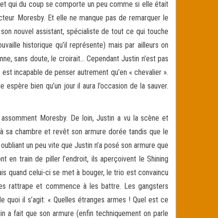
e (et qui du coup se comporte un peu comme si elle était
docteur Moresby. Et elle ne manque pas de remarquer le
on nouvel assistant, spécialiste de tout ce qui touche
vaille historique qu’il représente) mais par ailleurs on
nne, sans doute, le croirait… Cependant Justin n’est pas
e est incapable de penser autrement qu’en « chevalier ».
le espère bien qu’un jour il aura l’occasion de la sauver.
 assomment Moresby. De loin, Justin a vu la scène et
qu’à sa chambre et revêt son armure dorée tandis que le
, oubliant un peu vite que Justin n’a posé son armure que
en train de piller l’endroit, ils aperçoivent le Shining
ais quand celui-ci se met à bouger, le trio est convaincu
n les rattrape et commence à les battre. Les gangsters
 quoi il s’agit: « Quelles étranges armes ! Quel est ce
rlin a fait que son armure (enfin techniquement on parle