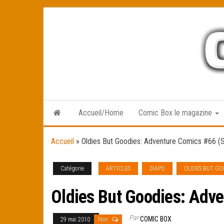
Skip
to
the
content
Accueil/Home
Comic Box le magazine
Accueil
»
Oldies But Goodies: Adventure Comics #66 (
Catégorie
ARTICLES
DIAPO
OLDIES BUT GO
Oldies But Goodies: Adve
Par
COMIC BOX
29 mai 2010
Non