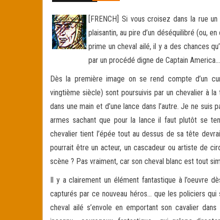
[FRENCH] Si vous croisez dans la rue un i
plaisantin, au pire d’un déséquilibré (ou, e
prime un cheval ailé, il y a des chances qu
par un procédé digne de Captain America…
Dès la première image on se rend compte d’un curi
vingtième siècle) sont poursuivis par un chevalier à 
dans une main et d’une lance dans l’autre. Je ne suis p
armes sachant que pour la lance il faut plutôt se te
chevalier tient l’épée tout au dessus de sa tête dev
pourrait être un acteur, un cascadeur ou artiste de ci
scène ? Pas vraiment, car son cheval blanc est tout si
Il y a clairement un élément fantastique à l’oeuvre d
capturés par ce nouveau héros… que les policiers qui s
cheval ailé s’envole en emportant son cavalier dans l