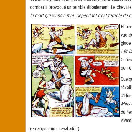
combat a provoqué un terrible éboulement. Le chevalier 
la mort qui viens à moi. Cependant c’est terrible de m
Et ain
vue d
glace
! Et 
Curieu
genre
Quelqu
réveil
d’Hib
Mais 
du te
vivant
remarquer, un cheval ailé !).