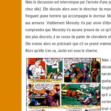
Mais la discussion est interrompue par l’arrivée d’une 
chez elle). Elle discute alors avec le directeur du m
fringuant jeune homme qui accompagne le docteur. More
aux armures. Visiblement Moresby n’a pas envie d’ébruit
comprendra que Moresby n’a aucune preuve de ce qu’il av
des plus discrets, il ne cesse de parler de chevalerie 
Elle ironise alors en précisant que s’il se prend vraimen
Alors qu’elle s’en va, Justin est sous le charme…
Mais 
décid
narrat
quelqu
Knight
qu’il
sorten
bruit 