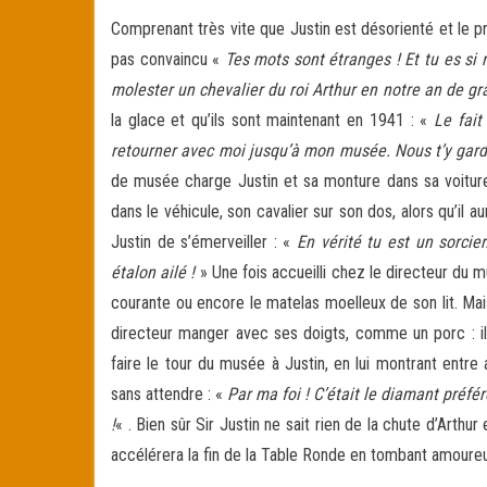
Comprenant très vite que Justin est désorienté et le pr
pas convaincu «
Tes mots sont étranges ! Et tu es si 
molester un chevalier du roi Arthur en notre an de gr
la glace et qu’ils sont maintenant en 1941 : «
Le fait
retourner avec moi jusqu’à mon musée. Nous t’y garder
de musée charge Justin et sa monture dans sa voiture 
dans le véhicule, son cavalier sur son dos, alors qu’il a
Justin de s’émerveiller : «
En vérité tu est un sorci
étalon ailé !
» Une fois accueilli chez le directeur du m
courante ou encore le matelas moelleux de son lit. Mai
directeur manger avec ses doigts, comme un porc : il i
faire le tour du musée à Justin, en lui montrant entre
sans attendre : «
Par ma foi ! C’était le diamant préfé
!
« . Bien sûr Sir Justin ne sait rien de la chute d’Art
accélérera la fin de la Table Ronde en tombant amoureu