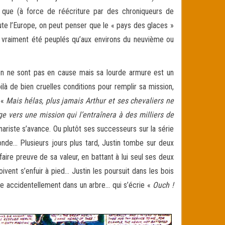
t que (à force de réécriture par des chroniqueurs de
te l’Europe, on peut penser que le « pays des glaces »
nt vraiment été peuplés qu’aux environs du neuvième ou
ion ne sont pas en cause mais sa lourde armure est un
Voilà de bien cruelles conditions pour remplir sa mission,
 «
Mais hélas, plus jamais Arthur et ses chevaliers ne
ge vers une mission qui l’entraînera à des milliers de
énariste s’avance. Ou plutôt ses successeurs sur la série
Ronde… Plusieurs jours plus tard, Justin tombe sur deux
faire preuve de sa valeur, en battant à lui seul ses deux
vent s’enfuir à pied… Justin les poursuit dans les bois
nte accidentellement dans un arbre… qui s’écrie «
Ouch !