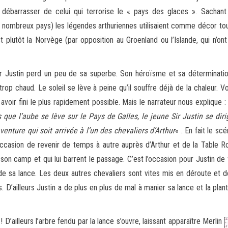
débarrasser de celui qui terrorise le « pays des glaces ». Sachan
nombreux pays) les légendes arthuriennes utilisaient comme décor tou
t plutôt la Norvège (par opposition au Groenland ou l’Islande, qui n’o
Sir Justin perd un peu de sa superbe. Son héroïsme et sa déterminat
t trop chaud. Le soleil se lève à peine qu’il souffre déjà de la chaleur. 
voir fini le plus rapidement possible. Mais le narrateur nous explique :
que l’aube se lève sur le Pays de Galles, le jeune Sir Justin se diri
venture qui soit arrivée à l’un des chevaliers d’Arthur
« . En fait le sc
t l’occasion de revenir de temps à autre auprès d’Arthur et de la Table 
son camp et qui lui barrent le passage. C’est l’occasion pour Justin de 
de sa lance. Les deux autres chevaliers sont vites mis en déroute et doi
. D’ailleurs Justin a de plus en plus de mal à manier sa lance et la pla
’ailleurs l’arbre fendu par la lance s’ouvre, laissant apparaître Merlin