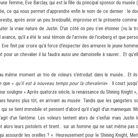
jeune femme, Eve Barclay, qui est la fille du principal sponsor du musé
usée, ce qui nous permet d’apprendre enfin le nom de ce dernier : le 
sby, après avoir un peu bredouillé, improvise et le présente comme s
er la vraie nature de Justin. D’un côté on peu s’en étonner (vu la trou
ance, qu’il a été le seul témoin de l’arrivée de l’iceberg et que perso
et Eve finit par croire qu’à force d’inspecter des armures le jeune homm
t pour un chevalier il lui faudra aussi une damoiselle à sauver… Et qu’el
au même moment un trio de voleurs s’introduit dans le musée… Et ils
e que «
qu’il est à nouveau temps pour la chevalerie
« . Il court jus
eur souligne « Après quatorze siècle, la renaissance du Shining Knight »
es heures plus tôt, en arrivant au musée. Tandis que les gangsters sont 
 qui se tient immobile et pensent d’abord qu’il s’agit d’un mannequin. M
 s’agit d’un fantôme. Les voleurs tentent alors de s’enfuir mais Justi
t alors leurs pistolets et tirent… sur un homme qui ne sait même pas de
qui assourdir les oreilles ? ». Heureusement pour le Shining Knight, Me