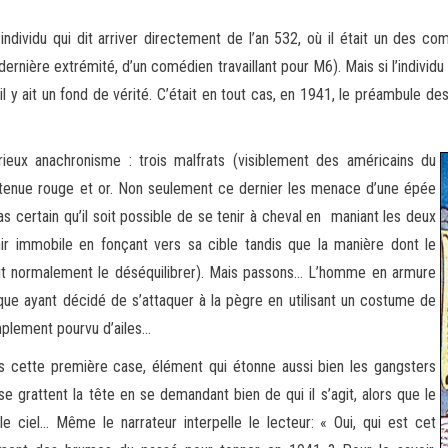
ndividu qui dit arriver directement de l’an 532, où il était un des co
n dernière extrémité, d’un comédien travaillant pour M6
). Mais si l’indiv
’il y ait un fond de vérité. C’était en tout cas, en 1941, le préambule de
eux anachronisme : trois malfrats (visiblement des américains du
la tenue rouge et or. Non seulement ce dernier les menace d’une épée
as certain qu’il soit possible de se tenir à cheval en maniant les deux
nir immobile en fonçant vers sa cible tandis que la manière dont le
rait normalement le déséquilibrer). Mais passons… L’homme en armure
rque ayant décidé de s’attaquer à la pègre en utilisant un costume de
mplement pourvu d’ailes…
ès cette première case, élément qui étonne aussi bien les gangsters
e grattent la tête en se demandant bien de qui il s’agit, alors que le
e ciel… Même le narrateur interpelle le lecteur: « Oui, qui est cet