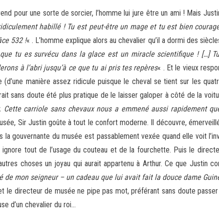
end pour une sorte de sorcier, l’homme lui jure être un ami ! Mais Justi
ridiculement habillé ! Tu est peut-être un mage et tu est bien courag
âce 532 !
« . L’homme explique alors au chevalier qu’il a dormi des siècl
 que tu es survécu dans la glace est un miracle scientifique ! […] T
ons à l’abri jusqu’à ce que tu ai pris tes repères
« . Et le vieux resp
(d’une manière assez ridicule puisque le cheval se tient sur les quatr
urait sans doute été plus pratique de le laisser galoper à côté de la voitu
er. Cette carriole sans chevaux nous a emmené aussi rapidement q
usée, Sir Justin goûte à tout le confort moderne. Il découvre, émerveillé
s la gouvernante du musée est passablement vexée quand elle voit l’inv
gnore tout de l’usage du couteau et de la fourchette. Puis le directeu
 autres choses un joyau qui aurait appartenu à Arthur. Ce que Justin co
ré de mon seigneur – un cadeau que lui avait fait la douce dame Guinev
hur et le directeur de musée ne pipe pas mot, préférant sans doute passe
se d’un chevalier du roi…