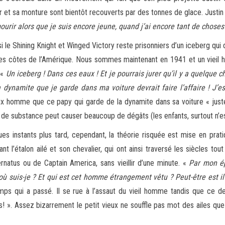
et sa monture sont bientôt recouverts par des tonnes de glace. Justin c
ourir alors que je suis encore jeune, quand j’ai encore tant de choses
si le Shining Knight et Winged Victory reste prisonniers d’un iceberg qui 
es côtes de l’Amérique. Nous sommes maintenant en 1941 et un vieil ho
 «
Un iceberg ! Dans ces eaux ! Et je pourrais jurer qu’il y a quelque c
la dynamite que je garde dans ma voiture devrait faire l’affaire ! J
x homme que ce papy qui garde de la dynamite dans sa voiture « juste au
 de substance peut causer beaucoup de dégâts (les enfants, surtout n’
es instants plus tard, cependant, la théorie risquée est mise en pratiq
lant l’étalon ailé et son chevalier, qui ont ainsi traversé les siècles t
ernatus ou de Captain America, sans vieillir d’une minute. «
Par mon ép
où suis-je ? Et qui est cet homme étrangement vêtu ? Peut-être est il
mps qui a passé. Il se rue à l’assaut du vieil homme tandis que ce de
s! ». Assez bizarrement le petit vieux ne souffle pas mot des ailes que