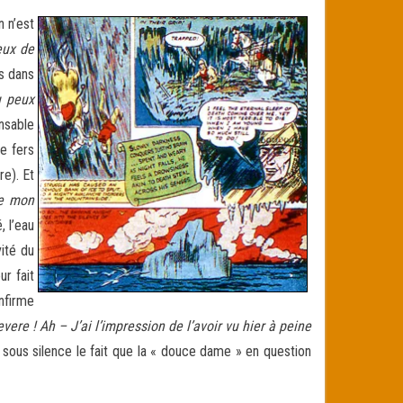
n n’est
eux de
es dans
u peux
onsable
e fers
re). Et
ue mon
, l’eau
ité du
r fait
nfirme
ere ! Ah – J’ai l’impression de l’avoir vu hier à peine
r sous silence le fait que la « douce dame » en question