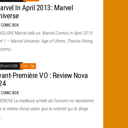
arvel In April 2013: Marvel
niverse
r
COMIC BOX
GLISH] Marvel tells us: Marvel Comics in April 2013:
t 1 – Marvel Universe. Age of Ultron, Thanos Rising,
canny…
29 avril 2009
Non
vant-Première VO : Review Nova
24
r
COMIC BOX
RENCH] La meilleure armée de l’univers ne représente
 la même chose selon que la volonté qui la dirige
t…