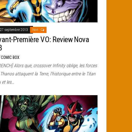
27 septembre 2013
Non
vant-Première VO: Review Nova
8
r
COMIC BOX
ENCH] Alors que, crossover Infinity oblige, les forces
Thanos attaquent la Terre, l’historique entre le Titan
 et les…