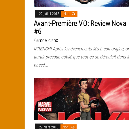
22 juillet 2013
Non
Avant-Première VO: Review Nova
#6
Par
COMIC BOX
[FRENCH] Après les évènements liés à son origine, o
aurait presque oublié que tout ça se déroulait dans l
passé,…
22 mars 2013
Non