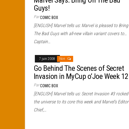
Marvel Says: Bring On The Bad
Guys!
Par
COMIC BOX
[ENGLISH] Marvel tells us: Marvel is pleased to Bring
The Bad Guys with all-new villain variant covers to…
Captain…
7 juin 2008
Non
Go Behind The Scenes of Secret
Invasion in MyCup o’Joe Week 12
Par
COMIC BOX
[ENGLISH] Marvel tells us: Secret Invasion #3 rocked
the universe to its core this week and Marvel’s Editor
Chief,…
Pagination