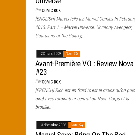
Universe
Par
COMIC BOX
[ENGLISH] Marvel tells us: Marvel Comics In Februar
2013: Part 1 – Marvel Universe. Uncanny Avengers,
Guardians of the Galaxy,…
23 mars 2009
Non
Avant-Première VO : Review Nova
#23
Par
COMIC BOX
[FRENCH] Rich est en froid (c’est le moins qu’on pui
dire) avec l’ordinateur central du Nova Corps et la
brouille…
3 décembre 2008
Non