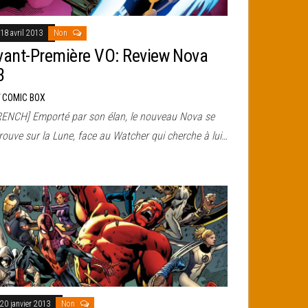
18 avril 2013
Non
vant-Première VO: Review Nova
3
r
COMIC BOX
RENCH] Emporté par son élan, le nouveau Nova se
rouve sur la Lune, face au Watcher qui cherche à lui…
20 janvier 2013
Non