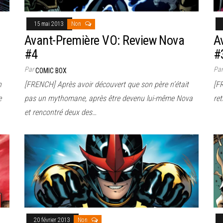
15 mai 2013
Non
Avant-Première VO: Review Nova
A
#4
#
Par
Pa
COMIC BOX
n
[FRENCH] Après avoir découvert que son père n’était
[F
e
pas un mythomane, après être devenu lui-même Nova
ret
et rencontré deux des…
20 février 2013
Non