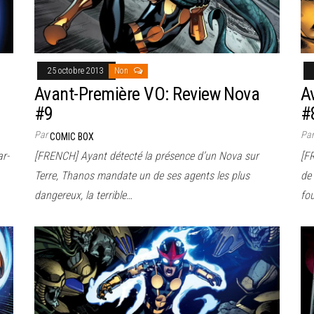
25 octobre 2013
Non
Avant-Première VO: Review Nova
A
#9
#
Par
Pa
COMIC BOX
r-
[FRENCH] Ayant détecté la présence d’un Nova sur
[FR
Terre, Thanos mandate un de ses agents les plus
de 
dangereux, la terrible…
fou