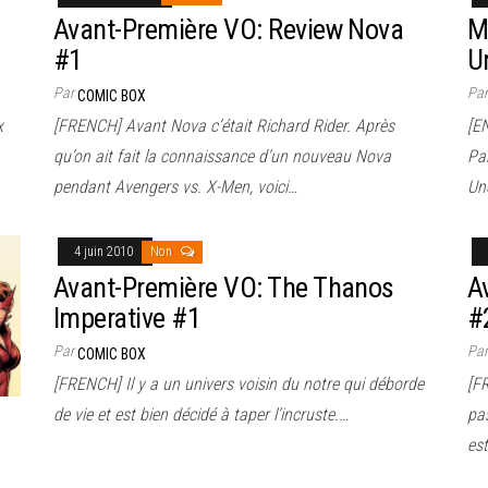
Avant-Première VO: Review Nova
M
#1
U
Par
Pa
COMIC BOX
x
[FRENCH] Avant Nova c’était Richard Rider. Après
[EN
qu’on ait fait la connaissance d’un nouveau Nova
Par
pendant Avengers vs. X-Men, voici…
Un
4 juin 2010
Non
Avant-Première VO: The Thanos
A
Imperative #1
#
Par
Pa
COMIC BOX
[FRENCH] Il y a un univers voisin du notre qui déborde
[F
de vie et est bien décidé à taper l’incruste.…
pas
es