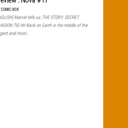
review : Nova #17
r
COMIC BOX
NGLISH] Marvel tells us: THE STORY: SECRET
VASION TIE-IN! Back on Earth in the middle of the
ggest and most…