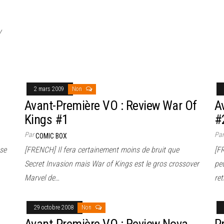
y
2 mars 2009
Non
Avant-Première VO : Review War Of
A
Kings #1
#
Par
Pa
COMIC BOX
sse
[FRENCH] Il fera certainement moins de bruit que
[F
Secret Invasion mais War of Kings est le gros crossover
peu
Marvel de…
ret
29 octobre 2008
Non