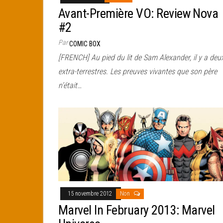
Avant-Première VO: Review Nova
#2
Par
COMIC BOX
[FRENCH] Au pied du lit de Sam Alexander, il y a deu
extra-terrestres. Les preuves vivantes que son père
n’était…
15 novembre 2012
Non
Marvel In February 2013: Marvel