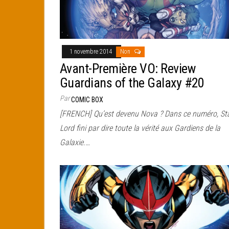
1 novembre 2014
Non
Avant-Première VO: Review
Guardians of the Galaxy #20
Par
COMIC BOX
[FRENCH] Qu’est devenu Nova ? Dans ce numéro, Sta
Lord fini par dire toute la vérité aux Gardiens de la
Galaxie.…