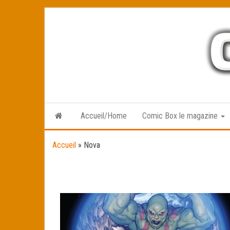
Skip
to
the
content
Accueil/Home
Comic Box le magazine
Accueil
»
Nova