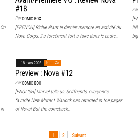
Avant-Première VO : Review Nova
P
#18
Pa
Par
[E
COMIC BOX
 On
[FRENCH] Richie étant le dernier membre en activité du
IN
Nova Corps, il a forcément fort à faire dans le cadre…
bi
18 mars 2008
Non
Preview : Nova #12
Par
COMIC BOX
[ENGLISH] Marvel tells us: Selffriends, everyone’s
favorite New Mutant Warlock has returned in the pages
 in
of Nova! But the comeback…
1
2
Suivant