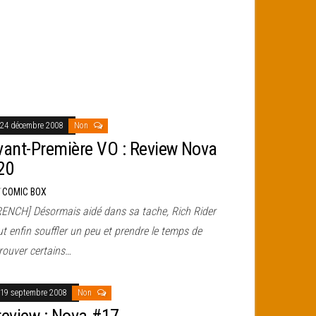
24 décembre 2008
Non
vant-Première VO : Review Nova
20
r
COMIC BOX
RENCH] Désormais aidé dans sa tache, Rich Rider
t enfin souffler un peu et prendre le temps de
rouver certains…
19 septembre 2008
Non