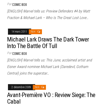
Par
COMIC BOX
[ENGLISH] Marvel tells us: Preview Defenders #4 by Matt
Fraction & Michael Lark – Who Is The Great Lost Love…
14 mars 2011
Non
Michael Lark Draws The Dark Tower
Into The Battle Of Tull
Par
COMIC BOX
[ENGLISH] Marvel tells us: This June, acclaimed artist and
Eisner Award nominee Michael Lark (Daredevil, Gotham
Central) joins the superstar…
2 décembre 2009
Non
Avant-Première VO : Review Siege: The
Cabal