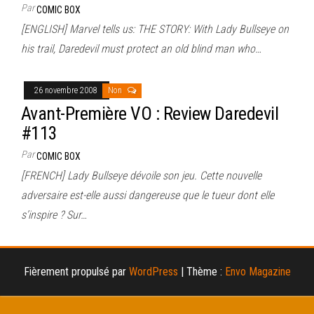
Par
COMIC BOX
[ENGLISH] Marvel tells us: THE STORY: With Lady Bullseye on
his trail, Daredevil must protect an old blind man who…
26 novembre 2008
Non
Avant-Première VO : Review Daredevil
#113
Par
COMIC BOX
[FRENCH] Lady Bullseye dévoile son jeu. Cette nouvelle
adversaire est-elle aussi dangereuse que le tueur dont elle
s’inspire ? Sur…
Fièrement propulsé par
WordPress
|
Thème :
Envo Magazine