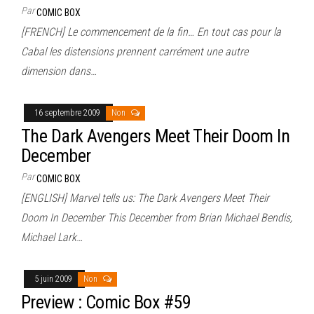
Par
COMIC BOX
[FRENCH] Le commencement de la fin… En tout cas pour la
Cabal les distensions prennent carrément une autre
dimension dans…
16 septembre 2009
Non
The Dark Avengers Meet Their Doom In
December
Par
COMIC BOX
[ENGLISH] Marvel tells us: The Dark Avengers Meet Their
Doom In December This December from Brian Michael Bendis,
Michael Lark…
5 juin 2009
Non
Preview : Comic Box #59