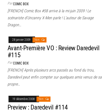
Par
COMIC BOX
[FRENCH] Comic Box #58 arrive à la mi-juin 2009 ! Le
scénariste d’Uncanny X-Men parle ! L’auteur de Savage
Dragon…
28 janvier 2009
Non
Avant-Première VO : Review Daredevil
#115
Par
COMIC BOX
[FRENCH] Après plusieurs arcs passés au fond du trou,
Daredevil peut enfin compter sur quelques amis venus de sa
propre…
19 décembre 2008
Non
Preview : Daredevil #114