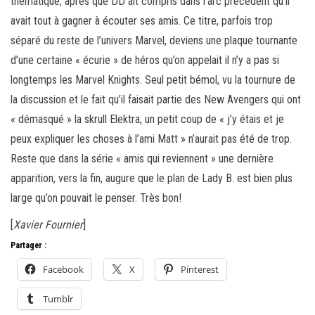
thématique, après que DD ait compris dans l’arc précédent qu’il
avait tout à gagner à écouter ses amis. Ce titre, parfois trop
séparé du reste de l’univers Marvel, deviens une plaque tournante
d’une certaine « écurie » de héros qu’on appelait il n’y a pas si
longtemps les Marvel Knights. Seul petit bémol, vu la tournure de
la discussion et le fait qu’il faisait partie des New Avengers qui ont
« démasqué » la skrull Elektra, un petit coup de « j’y étais et je
peux expliquer les choses à l’ami Matt » n’aurait pas été de trop.
Reste que dans la série « amis qui reviennent » une dernière
apparition, vers la fin, augure que le plan de Lady B. est bien plus
large qu’on pouvait le penser. Très bon!
[
Xavier Fournier
]
Partager :
Facebook
X
Pinterest
Tumblr