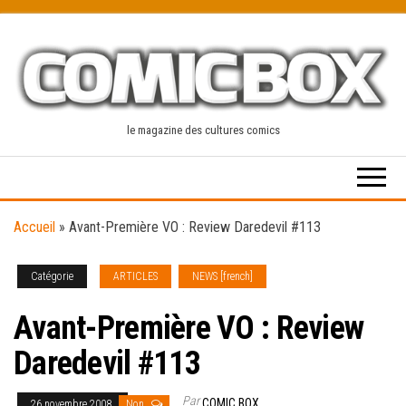
Skip
to
the
content
le magazine des cultures comics
Accueil
»
Avant-Première VO : Review Daredevil #113
Catégorie
ARTICLES
NEWS [french]
Avant-Première VO : Review
Daredevil #113
Par
COMIC BOX
26 novembre 2008
Non