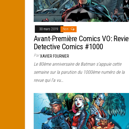
30 mars 2019
Non
Avant-Première Comics VO: Revi
Detective Comics #1000
Par
XAVIER FOURNIER
Le 80ème anniversaire de Batman s’appuie cette
semaine sur la parution du 1000ème numéro de la
revue qui l’a vu…