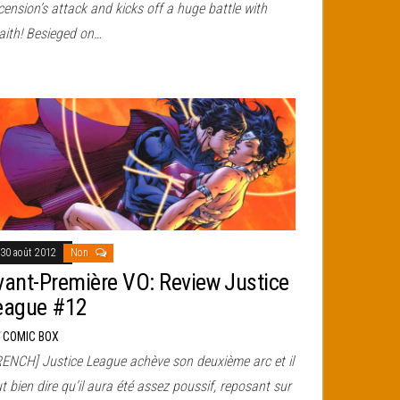
ension’s attack and kicks off a huge battle with
aith! Besieged on…
30 août 2012
Non
vant-Première VO: Review Justice
eague #12
r
COMIC BOX
RENCH] Justice League achève son deuxième arc et il
t bien dire qu’il aura été assez poussif, reposant sur