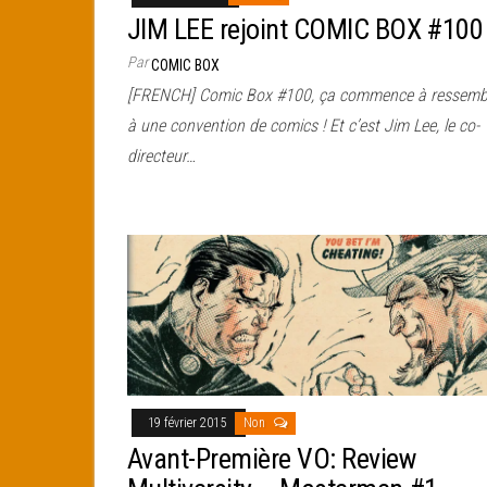
JIM LEE rejoint COMIC BOX #100 
Par
COMIC BOX
[FRENCH] Comic Box #100, ça commence à ressemb
à une convention de comics ! Et c’est Jim Lee, le co-
directeur…
19 février 2015
Non
Avant-Première VO: Review