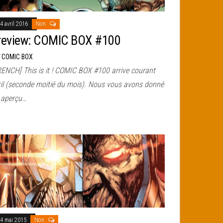
4 avril 2016
Non
review: COMIC BOX #100
r
COMIC BOX
RENCH] This is it ! COMIC BOX #100 arrive courant
ril (seconde moitié du mois). Nous vous avons donné
 aperçu…
4 mai 2015
Non