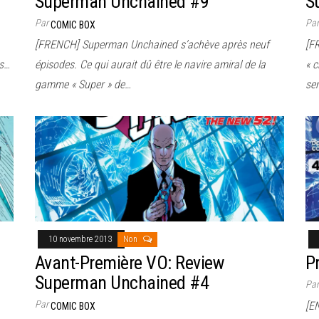
Superman Unchained #9
S
Par
Pa
COMIC BOX
[FRENCH] Superman Unchained s’achève après neuf
[F
as…
épisodes. Ce qui aurait dû être le navire amiral de la
« 
gamme « Super » de…
se
10 novembre 2013
Non
Avant-Première VO: Review
P
Superman Unchained #4
Pa
Par
[E
COMIC BOX