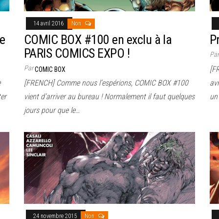
14 avril 2016
Non
de
COMIC BOX #100 en exclu à la
P
PARIS COMICS EXPO !
Pa
Par
[F
COMIC BOX
e
[FRENCH] Comme nous l’espérions, COMIC BOX #100
av
ter
vient d’arriver au bureau ! Normalement il faut quelques
un
jours pour que le…
24 novembre 2015
Non