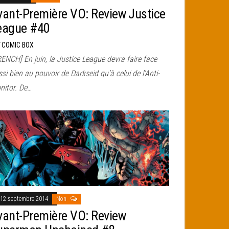
vant-Première VO: Review Justice
eague #40
r
COMIC BOX
ENCH] En juin, la Justice League devra faire face
si bien au pouvoir de Darkseid qu’à celui de l’Anti-
nitor. De…
12 septembre 2014
Non
vant-Première VO: Review