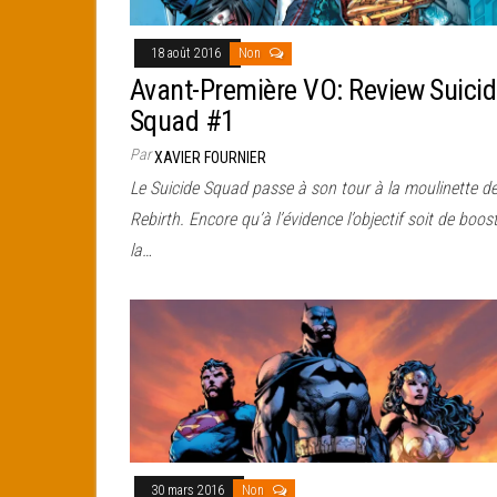
18 août 2016
Non
Avant-Première VO: Review Suici
Squad #1
Par
XAVIER FOURNIER
Le Suicide Squad passe à son tour à la moulinette d
Rebirth. Encore qu’à l’évidence l’objectif soit de boos
la…
30 mars 2016
Non