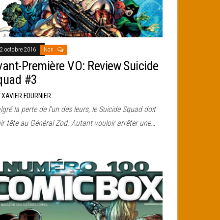
2 octobre 2016
Non
vant-Première VO: Review Suicide
quad #3
r
XAVIER FOURNIER
gré la perte de l’un des leurs, le Suicide Squad doit
ir tête au Général Zod. Autant vouloir arrêter une…