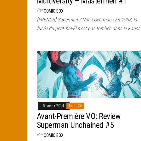
Multiversity – Mastermen #1
Par
COMIC BOX
[FRENCH] Superman ? Non ! Overman ! En 1938, la
fusée du petit Kal-El n’est pas tombée dans le Kans
5 janvier 2014
Non
Avant-Première VO: Review
Superman Unchained #5
Par
COMIC BOX