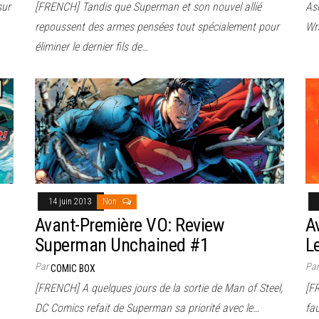
sur
[FRENCH] Tandis que Superman et son nouvel allié
Asc
repoussent des armes pensées tout spécialement pour
Wr
éliminer le dernier fils de…
14 juin 2013
Non
Avant-Première VO: Review
A
Superman Unchained #1
L
Par
Pa
COMIC BOX
[FRENCH] A quelques jours de la sortie de Man of Steel,
[F
DC Comics refait de Superman sa priorité avec le…
fau