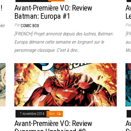
!
Avant-Première VO: Review
A
Batman: Europa #1
L
Par
Pa
ler
COMIC BOX
[FRENCH] Projet annoncé depuis des lustres, Batman:
[FR
Europa démarre cette semaine en lorgnant sur le
aus
personnage classique. C’est à dire…
Mo
7 novembre 2014
Non
Avant-Première VO: Review
A