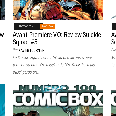
30 octobre 2016
Non
ew
Avant-Première VO: Review Suicide
A
Squad #5
S
Par
Pa
XAVIER FOURNIER
Le Suicide Squad est rentré au bercail après avoir
Mal
terminé sa première mission de l’ère Rebirth… mais
ten
aussi perdu un…