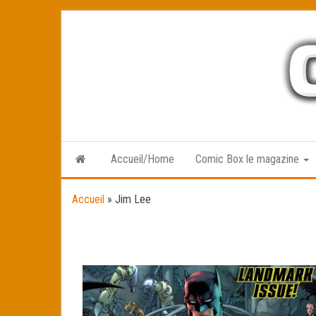
Skip
to
the
content
Accueil/Home
Comic Box le magazine
Accueil
»
Jim Lee