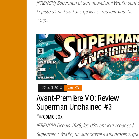
[FRENCH] Superman et son nouvel ami Wraith sont 
la piste d’une Lois Lane qu’ils ne trouvent pas. Du
coup…
22 août 2013
Non
Avant-Première VO: Review
Superman Unchained #3
Par
COMIC BOX
[FRENCH] Depuis 1938, les USA ont leur réponse à
Superman : Wraith, un surhomme « aux ordres », qui