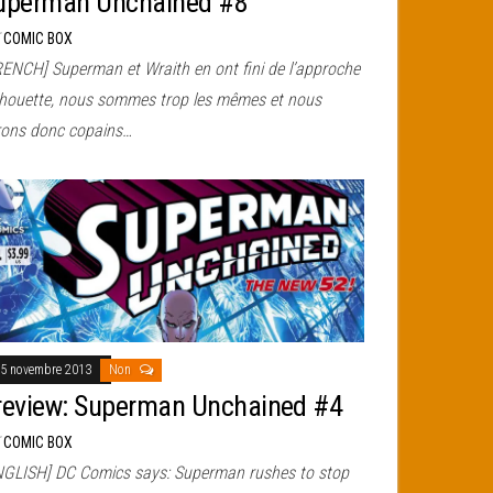
uperman Unchained #8
r
COMIC BOX
RENCH] Superman et Wraith en ont fini de l’approche
chouette, nous sommes trop les mêmes et nous
rons donc copains…
5 novembre 2013
Non
review: Superman Unchained #4
r
COMIC BOX
NGLISH] DC Comics says: Superman rushes to stop