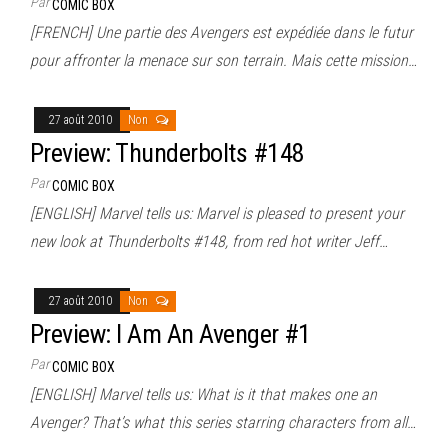
Par
COMIC BOX
[FRENCH] Une partie des Avengers est expédiée dans le futur
pour affronter la menace sur son terrain. Mais cette mission…
27 août 2010
Non
Preview: Thunderbolts #148
Par
COMIC BOX
[ENGLISH] Marvel tells us: Marvel is pleased to present your
new look at Thunderbolts #148, from red hot writer Jeff…
27 août 2010
Non
Preview: I Am An Avenger #1
Par
COMIC BOX
[ENGLISH] Marvel tells us: What is it that makes one an
Avenger? That’s what this series starring characters from all…