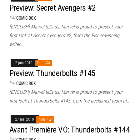
Preview: Secret Avengers #2
Par
COMIC BOX
[ENGLISH] Marvel tells us: Marvel is proud to present your
first look at Secret Avengers #2, from the Eisner-winning
writer…
2 juin 2010
Non
Preview: Thunderbolts #145
Par
COMIC BOX
[ENGLISH] Marvel tells us: Marvel is proud to present your
first look at Thunderbolts #145, from the acclaimed team of…
27 mai 2010
Non
Avant-Première VO: Thunderbolts #144
Par
COMIC BOX