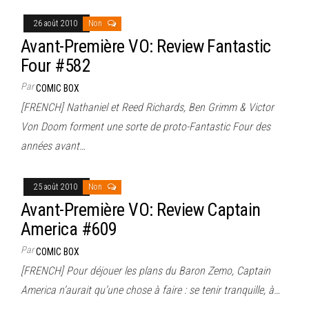
26 août 2010
Non
Avant-Première VO: Review Fantastic
Four #582
Par
COMIC BOX
[FRENCH] Nathaniel et Reed Richards, Ben Grimm & Victor
Von Doom forment une sorte de proto-Fantastic Four des
années avant…
25 août 2010
Non
Avant-Première VO: Review Captain
America #609
Par
COMIC BOX
[FRENCH] Pour déjouer les plans du Baron Zemo, Captain
America n’aurait qu’une chose à faire : se tenir tranquille, à…