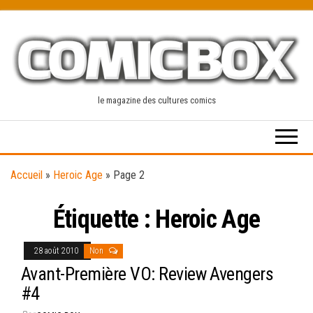
Skip
to
the
content
le magazine des cultures comics
Accueil
»
Heroic Age
»
Page 2
Étiquette :
Heroic Age
28 août 2010
Non
Avant-Première VO: Review Avengers
#4