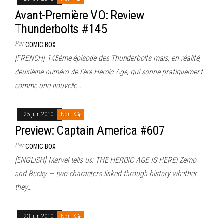
Avant-Première VO: Review
Thunderbolts #145
Par
COMIC BOX
[FRENCH] 145ème épisode des Thunderbolts mais, en réalité,
deuxième numéro de l’ère Heroic Age, qui sonne pratiquement
comme une nouvelle…
25 juin 2010
Non
Preview: Captain America #607
Par
COMIC BOX
[ENGLISH] Marvel tells us: THE HEROIC AGE IS HERE! Zemo
and Bucky — two characters linked through history whether
they…
23 juin 2010
Non