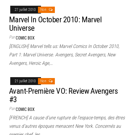
27 juillet 2010
Non
Marvel In October 2010: Marvel
Universe
Par
COMIC BOX
[ENGLISH] Marvel tells us: Marvel Comics In October 2010,
Part 1: Marvel Universe. Avengers, Secret Avengers, New
Avengers, Heroic Age,…
21 juillet 2010
Non
Avant-Première VO: Review Avengers
#3
Par
COMIC BOX
[FRENCH] A cause d’une rupture de l’espace-temps, des êtres
venus d’autres époques menacent New York. Concernés au
premier chef, les…