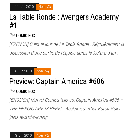
11 juin 2010
Non
La Table Ronde : Avengers Academy
#1
Par
COMIC BOX
[FRENCH] C’est le jour de La Table Ronde ! Régulièrement la
discussion d’une partie de l’équipe après la lecture d’un…
6 juin 2010
Non
Preview: Captain America #606
Par
COMIC BOX
[ENGLISH] Marvel Comics tells us: Captain America #606 –
THE HEROIC AGE IS HERE! Acclaimed artist Butch Guice
joins award-winning…
3 juin 2010
Non