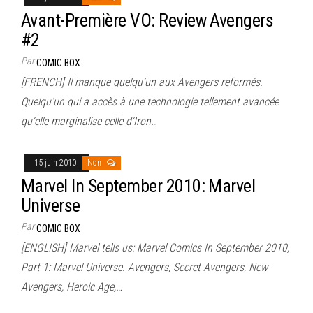
Avant-Première VO: Review Avengers
#2
Par
COMIC BOX
[FRENCH] Il manque quelqu’un aux Avengers reformés.
Quelqu’un qui a accès à une technologie tellement avancée
qu’elle marginalise celle d’Iron…
15 juin 2010
Non
Marvel In September 2010: Marvel
Universe
Par
COMIC BOX
[ENGLISH] Marvel tells us: Marvel Comics In September 2010,
Part 1: Marvel Universe. Avengers, Secret Avengers, New
Avengers, Heroic Age,…