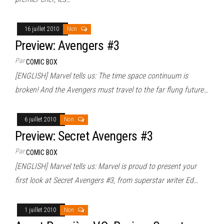
16 juillet 2010
Non
Preview: Avengers #3
Par
COMIC BOX
[ENGLISH] Marvel tells us: The time space continuum is
broken! And the Avengers must travel to the far flung future…
6 juillet 2010
Non
Preview: Secret Avengers #3
Par
COMIC BOX
[ENGLISH] Marvel tells us: Marvel is proud to present your
first look at Secret Avengers #3, from superstar writer Ed…
1 juillet 2010
Non