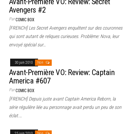
Avant-Première VO: Review: Secret
Avengers #2
Par
COMIC BOX
[FRENCH] Les Secret Avengers enquêtent sur des couronnes
qui sont autant de reliques curieuses. Problème: Nova, leur
envoyé spécial sur…
30 juin 2010
Non
Avant-Première VO: Review: Captain
America #607
Par
COMIC BOX
[FRENCH] Depuis juste avant Captain America Reborn, la
série régulière liée au personnage avait perdu un peu de son
éclat.…
25 juin 2010
Non