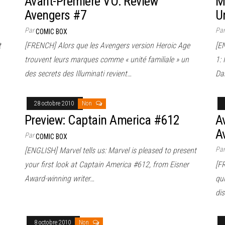
Avant-Première VO: Review
M
Avengers #7
U
Par
Pa
COMIC BOX
t
[FRENCH] Alors que les Avengers version Heroic Age
[E
trouvent leurs marques comme « unité familiale » un
1: 
des secrets des Illuminati revient…
Da
28 octobre 2010
Non
Preview: Captain America #612
A
A
Par
COMIC BOX
Pa
[ENGLISH] Marvel tells us: Marvel is pleased to present
your first look at Captain America #612, from Eisner
[F
Award-winning writer…
qu
dis
8 octobre 2010
Non