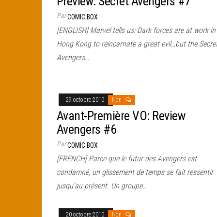
Preview: Secret Avengers #7
Par
COMIC BOX
[ENGLISH] Marvel tells us: Dark forces are at work in
Hong Kong to reincarnate a great evil…but the Secre
Avengers…
29 octobre 2010
Non
Avant-Première VO: Review
Avengers #6
Par
COMIC BOX
[FRENCH] Parce que le futur des Avengers est
condamné, un glissement de temps se fait ressentir
jusqu’au présent. Un groupe…
20 octobre 2010
Non