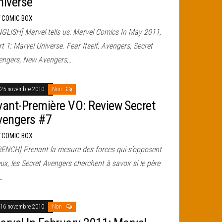
niverse
r
COMIC BOX
NGLISH] Marvel tells us: Marvel Comics In May 2011,
t 1: Marvel Universe. Fear Itself, Avengers, Secret
engers, New Avengers,…
25 novembre 2010
Non
vant-Première VO: Review Secret
vengers #7
r
COMIC BOX
RENCH] Prenant la mesure des forces qui s’opposent
ux, les Secret Avengers cherchent à savoir si le père
…
16 novembre 2010
Non