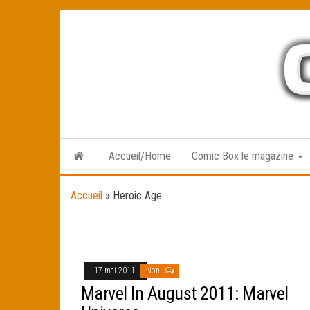
Skip
to
the
content
Accueil/Home
Comic Box le magazine
Accueil
»
Heroic Age
17 mai 2011
Non
Marvel In August 2011: Marvel