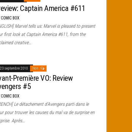
review: Captain America #611
r
COMIC BOX
GLISH] Marvel tells us: Marvel is pleased to present
r first look at Captain America #611, from the
claimed creative…
23 septembre 2010
Non
vant-Première VO: Review
vengers #5
r
COMIC BOX
RENCH] Le détachement d’Avengers parti dans le
ur pour trouver les causes du mal va de surprise en
rprise. Après…