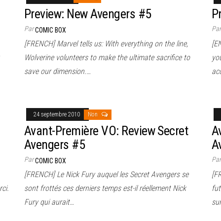
Preview: New Avengers #5
P
Par
Pa
COMIC BOX
[FRENCH] Marvel tells us: With everything on the line,
[EN
Wolverine volunteers to make the ultimate sacrifice to
you
save our dimension.…
ac
24 septembre 2010
Non
Avant-Première VO: Review Secret
A
Avengers #5
A
Par
Pa
COMIC BOX
[FRENCH] Le Nick Fury auquel les Secret Avengers se
[F
ci.
sont frottés ces derniers temps est-il réellement Nick
fut
Fury qui aurait…
su