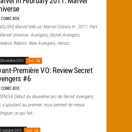
arvel In February 2011: Marvel
niverse
r
COMIC BOX
NGLISH] Marvel tells us: Marvel Comics In 2011, Part
Marvel Universe. Avengers, Secret Avengers,
redevil: Reborn, New Avengers, Heroic…
28 octobre 2010
Non
vant-Première VO: Review Secret
vengers #6
r
COMIC BOX
RENCH] Début du deuxième arc de Secret Avengers,
i, s’ajoutant au premier, nous permet de mieux
tinguer ce qui fait…
2 octobre 2010
Non