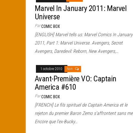
Marvel In January 2011: Marvel
Universe
Par
COMIC BOX
[ENGLISH] Marvel tells us: Marvel Comics In January
2011, Part 1: Marvel Universe. Avengers, Secret
Avengers, Daredevil: Reborn, New Avengers,…
1 octobre 2010
Non
Avant-Première VO: Captain
America #610
Par
COMIC BOX
[FRENCH] Le fils spirituel de Captain America et le
rejeton du premier Baron Zemo s’affrontent sans mer
Encore que l’ex-Bucky…