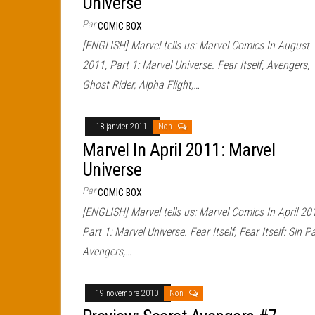
Universe
Par
COMIC BOX
[ENGLISH] Marvel tells us: Marvel Comics In August
2011, Part 1: Marvel Universe. Fear Itself, Avengers,
Ghost Rider, Alpha Flight,…
18 janvier 2011
Non
Marvel In April 2011: Marvel
Universe
Par
COMIC BOX
[ENGLISH] Marvel tells us: Marvel Comics In April 20
Part 1: Marvel Universe. Fear Itself, Fear Itself: Sin Pa
Avengers,…
19 novembre 2010
Non