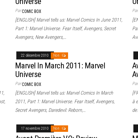
Universe
U
Par
Pa
COMIC BOX
[ENGLISH] Marvel tells us: Marvel Comics In June 2011,
[E
Part 1: Marvel Universe. Fear Itself, Avengers, Secret
Par
Avengers, New Avengers,…
Av
22 décembre 2010
Non
Marvel In March 2011: Marvel
A
Universe
A
Par
Pa
COMIC BOX
11,
[ENGLISH] Marvel tells us: Marvel Comics In March
[F
st,
2011, Part 1: Marvel Universe. Fear Itself, Avengers,
à e
Secret Avengers, Daredevil: Reborn,…
de
17 novembre 2010
Non