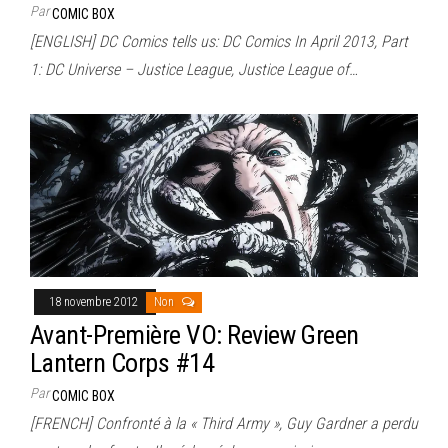
Par
COMIC BOX
[ENGLISH] DC Comics tells us: DC Comics In April 2013, Part
1: DC Universe – Justice League, Justice League of…
18 novembre 2012
Non
Avant-Première VO: Review Green
Lantern Corps #14
Par
COMIC BOX
[FRENCH] Confronté à la « Third Army », Guy Gardner a perdu