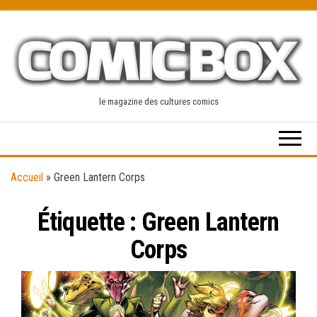
Skip
to
the
content
le magazine des cultures comics
Accueil
»
Green Lantern Corps
Étiquette :
Green Lantern
Corps