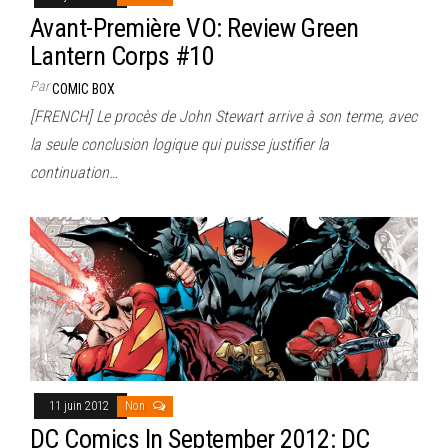
Avant-Première VO: Review Green
Lantern Corps #10
Par
COMIC BOX
[FRENCH] Le procès de John Stewart arrive à son terme, avec
la seule conclusion logique qui puisse justifier la
continuation…
11 juin 2012
Non
DC Comics In September 2012: DC