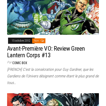
15 octobre 2012
Non
Avant-Première VO: Review Green
Lantern Corps #13
Par
COMIC BOX
[FRENCH] C’est la consécration pour Guy Gardner, que les
Gardiens de l’Univers désignent comme étant le plus grand de
tous…