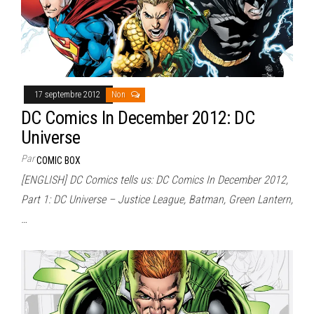
17 septembre 2012
Non
DC Comics In December 2012: DC
Universe
Par
COMIC BOX
[ENGLISH] DC Comics tells us: DC Comics In December 2012,
Part 1: DC Universe – Justice League, Batman, Green Lantern,
…