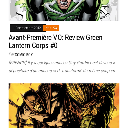
13 septembre 2012
Non
Avant-Première VO: Review Green
Lantern Corps #0
Par
COMIC BOX
[FRENCH] Il y a quelques années Guy Gardner est devenu le
dépositaire d’un anneau vert, transformé du même coup en…