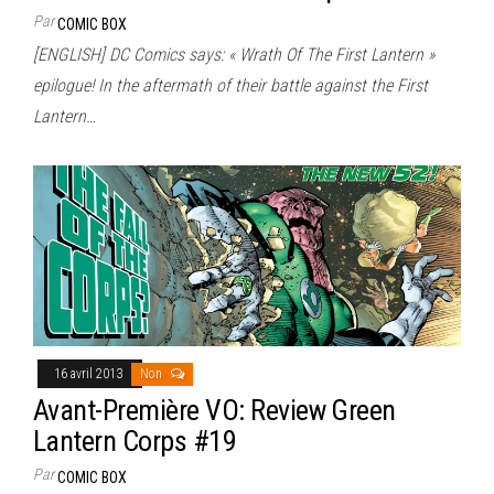
Par
COMIC BOX
[ENGLISH] DC Comics says: « Wrath Of The First Lantern »
epilogue! In the aftermath of their battle against the First
Lantern…
16 avril 2013
Non
Avant-Première VO: Review Green
Lantern Corps #19
Par
COMIC BOX