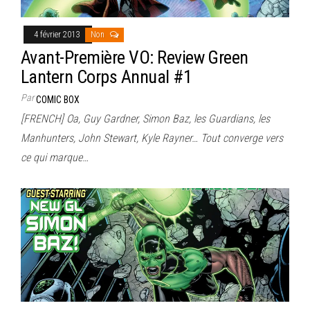
4 février 2013
Non
Avant-Première VO: Review Green
Lantern Corps Annual #1
Par
COMIC BOX
[FRENCH] Oa, Guy Gardner, Simon Baz, les Guardians, les
Manhunters, John Stewart, Kyle Rayner… Tout converge vers
ce qui marque…