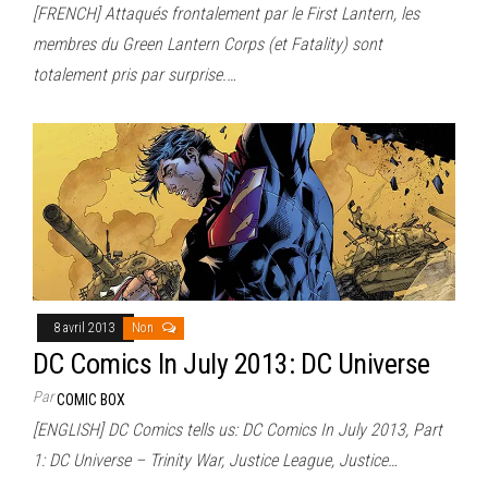
[FRENCH] Attaqués frontalement par le First Lantern, les
membres du Green Lantern Corps (et Fatality) sont
totalement pris par surprise.…
8 avril 2013
Non
DC Comics In July 2013: DC Universe
Par
COMIC BOX
[ENGLISH] DC Comics tells us: DC Comics In July 2013, Part
1: DC Universe – Trinity War, Justice League, Justice…