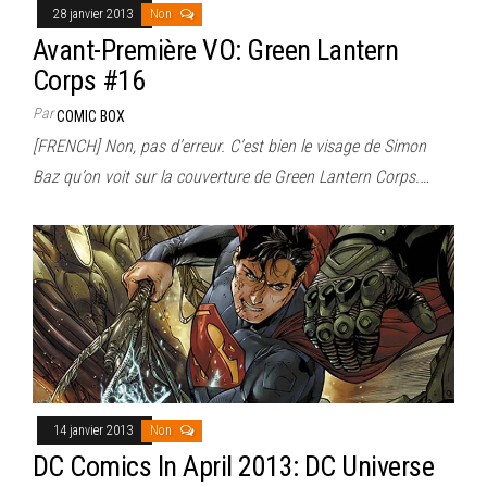
28 janvier 2013
Non
Avant-Première VO: Green Lantern
Corps #16
Par
COMIC BOX
[FRENCH] Non, pas d’erreur. C’est bien le visage de Simon
Baz qu’on voit sur la couverture de Green Lantern Corps.…
14 janvier 2013
Non
DC Comics In April 2013: DC Universe