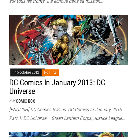
sur tous les fronts. Il a échoué dans sa mission…
15 octobre 2012
Non
DC Comics In January 2013: DC
Universe
Par
COMIC BOX
[ENGLISH] DC Comics tells us: DC Comics In January 2013,
Part 1: DC Universe – Green Lantern Corps, Justice League,…