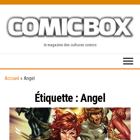
Skip
to
the
content
le magazine des cultures comics
Accueil
»
Angel
Étiquette :
Angel