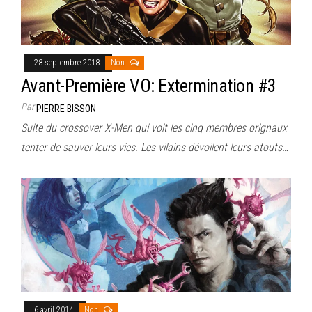
28 septembre 2018
Non
Avant-Première VO: Extermination #3
Par
PIERRE BISSON
Suite du crossover X-Men qui voit les cinq membres orignaux
tenter de sauver leurs vies. Les vilains dévoilent leurs atouts…
6 avril 2014
Non