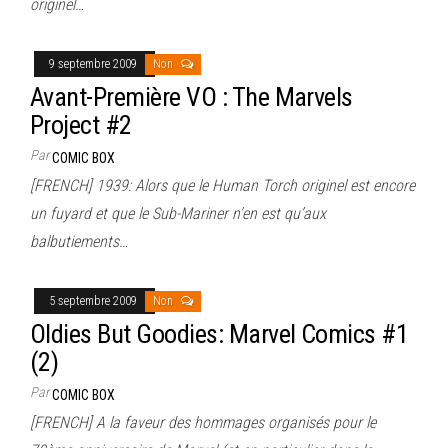
originel…
9 septembre 2009
Non
Avant-Première VO : The Marvels
Project #2
Par
COMIC BOX
[FRENCH] 1939: Alors que le Human Torch originel est encore
un fuyard et que le Sub-Mariner n’en est qu’aux
balbutiements…
5 septembre 2009
Non
Oldies But Goodies: Marvel Comics #1
(2)
Par
COMIC BOX
[FRENCH] A la faveur des hommages organisés pour le