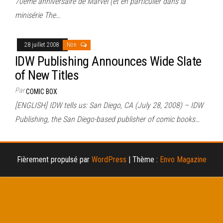
70ème anniversaire de Marvel (et en particulier dans la
minisérie The…
28 juillet 2008
Non
IDW Publishing Announces Wide Slate
of New Titles
Par
COMIC BOX
[ENGLISH] IDW tells us: San Diego, CA (July 28, 2008) – IDW
Publishing, the San Diego-based publisher of comic books…
Fièrement propulsé par
WordPress
|
Thème :
Envo Magazine