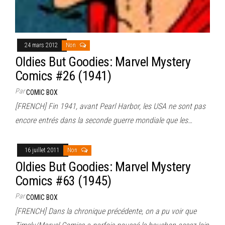
24 mars 2012
Non
Oldies But Goodies: Marvel Mystery
Comics #26 (1941)
Par
COMIC BOX
[FRENCH] Fin 1941, avant Pearl Harbor, les USA ne sont pas
encore entrés dans la seconde guerre mondiale que les…
16 juillet 2011
Non
Oldies But Goodies: Marvel Mystery
Comics #63 (1945)
Par
COMIC BOX
[FRENCH] Dans la chronique précédente, on a pu voir que