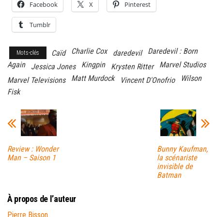
Facebook
X
Pinterest
Tumblr
Charlie Cox
Daredevil : Born
Caïd
daredevil
Mots-clés
Again
Kingpin
Marvel Studios
Jessica Jones
Krysten Ritter
Matt Murdock
Wilson
Marvel Televisions
Vincent D'Onofrio
Fisk
Review : Wonder
Bunny Kaufman,
Man – Saison 1
la scénariste
invisible de
Batman
À propos de l’auteur
Pierre Bisson