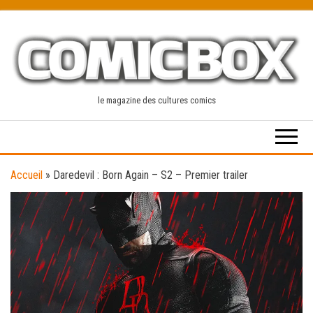
Skip
to
the
content
le magazine des cultures comics
Accueil
»
Daredevil : Born Again – S2 – Premier trailer