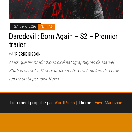
27 janvier 2026
Non
Daredevil : Born Again – S2 – Premier
trailer
Par
PIERRE BISSON
Alors que les productions cinématographiques de Marvel
Studios seront à l’honneur dimanche prochain lors de la mi-
temps du Superbowl, Kevin…
Fièrement propulsé par
WordPress
|
Thème :
Envo Magazine